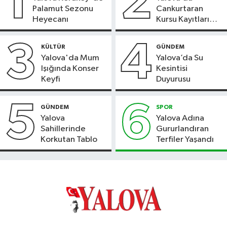
1
2
Palamut Sezonu
Cankurtaran
Heyecanı
Kursu Kayıtları
Başladı
3
4
KÜLTÜR
GÜNDEM
Yalova'da Mum
Yalova’da Su
Işığında Konser
Kesintisi
Keyfi
Duyurusu
5
6
GÜNDEM
SPOR
Yalova
Yalova Adına
Sahillerinde
Gururlandıran
Korkutan Tablo
Terfiler Yaşandı