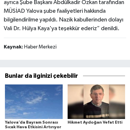
ayrıca Şube Başkanı Abdülkadir Özkan tarafından
MÜSİAD Yalova şube faaliyetleri hakkında
bilgilendirilme yapıldı. Nazik kabullerinden dolayı
Vali Dr. Hülya Kaya'ya teşekkür ederiz” denildi.
Kaynak:
Haber Merkezi
Bunlar da ilginizi çekebilir
Yalova’da Bayram Sonrası
Hikmet Aydoğan Vefat Etti
Sıcak Hava Etkisini Artırıyor