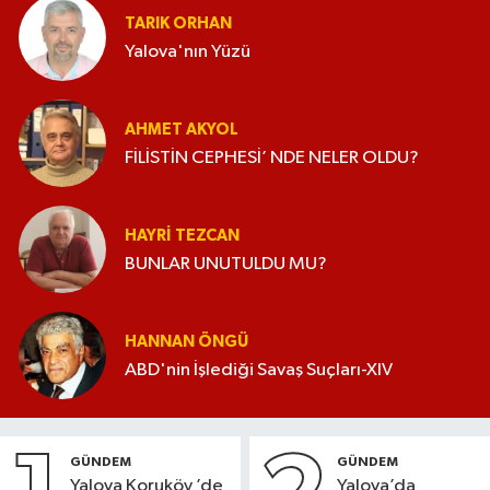
TARIK ORHAN
Yalova'nın Yüzü
AHMET AKYOL
FİLİSTİN CEPHESİ’ NDE NELER OLDU?
HAYRI TEZCAN
BUNLAR UNUTULDU MU?
HANNAN ÖNGÜ
ABD'nin İşlediği Savaş Suçları-XIV
GÜNDEM
GÜNDEM
Yalova Koruköy ’de
Yalova’da