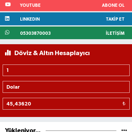
YOUTUBE
ABONE OL
LINKEDIN
TAKIP ET
05303870003
İLETIŞIM
Döviz & Altın Hesaplayıcı
₺
Yükleniyor...