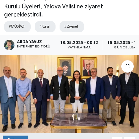
Kurulu Üyeleri, Yalova Valisi’ne ziyaret
SPOR
gerçekleştirdi.
ULUSAL
#MÜSİAD
#Kurul
#Ziyaret
İLÇELERİMİZ
ARDA YAVUZ
18.05.2025 - 00:12
16.05.2025 - 15
İNTERNET EDITÖRÜ
YAYINLANMA
GÜNCELLEME
RESMİ İLAN