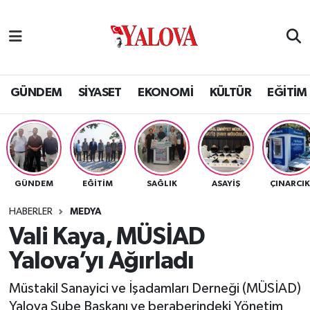
GÜNDEM
Yalova Nöbetçi Eczaneler
SİYASET
Yalova Hava Durumu
GÜNDEM
SİYASET
EKONOMİ
KÜLTÜR
EĞİTİM
EKONOMİ
Yalova Namaz Vakitleri
KÜLTÜR
Yalova Trafik Yoğunluk Haritası
GÜNDEM
EĞİTİM
SAĞLIK
ASAYİŞ
ÇINARCI
EĞİTİM
Puan Durumu ve Fikstür
HABERLER
MEDYA
BİLİM VE TEKNOLOJİ
Tüm Manşetler
Vali Kaya, MÜSİAD
Yalova’yı Ağırladı
ASAYİŞ
Son Dakika Haberleri
Müstakil Sanayici ve İşadamları Derneği (MÜSİAD)
SAĞLIK
Haber Arşivi
Yalova Şube Başkanı ve beraberindeki Yönetim