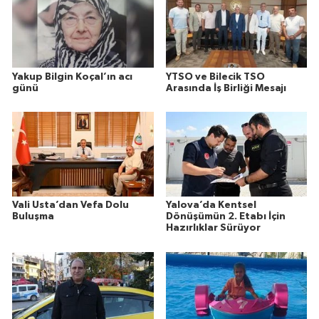
Yakup Bilgin Koçal’ın acı
YTSO ve Bilecik TSO
günü
Arasında İş Birliği Mesajı
Vali Usta’dan Vefa Dolu
Yalova’da Kentsel
Buluşma
Dönüşümün 2. Etabı İçin
Hazırlıklar Sürüyor