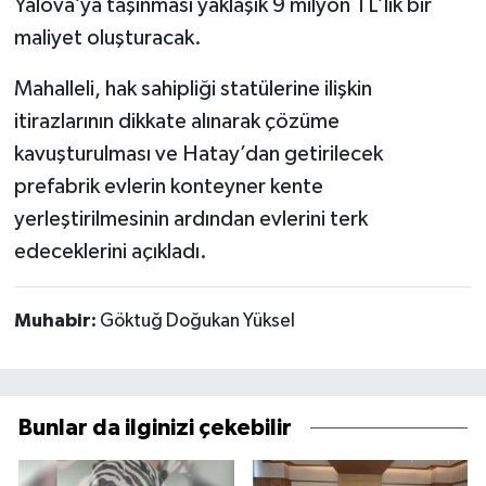
Yalova’ya taşınması yaklaşık 9 milyon TL’lik bir
maliyet oluşturacak.
Mahalleli, hak sahipliği statülerine ilişkin
itirazlarının dikkate alınarak çözüme
kavuşturulması ve Hatay’dan getirilecek
prefabrik evlerin konteyner kente
yerleştirilmesinin ardından evlerini terk
edeceklerini açıkladı.
Muhabir:
Göktuğ Doğukan Yüksel
Bunlar da ilginizi çekebilir