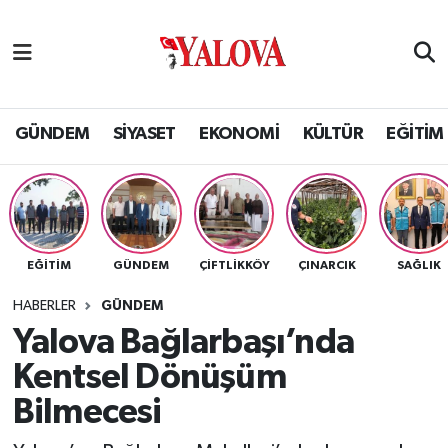
GÜNDEM
Yalova Nöbetçi Eczaneler
SİYASET
Yalova Hava Durumu
GÜNDEM
SİYASET
EKONOMİ
KÜLTÜR
EĞİTİM
EKONOMİ
Yalova Namaz Vakitleri
KÜLTÜR
Yalova Trafik Yoğunluk Haritası
EĞİTİM
GÜNDEM
ÇİFTLİKKÖY
ÇINARCIK
SAĞLIK
EĞİTİM
Puan Durumu ve Fikstür
HABERLER
GÜNDEM
BİLİM VE TEKNOLOJİ
Tüm Manşetler
Yalova Bağlarbaşı’nda
Kentsel Dönüşüm
ASAYİŞ
Son Dakika Haberleri
Bilmecesi
SAĞLIK
Haber Arşivi