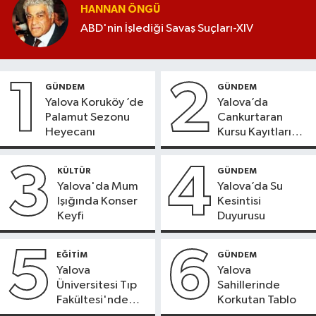
HANNAN ÖNGÜ
ABD'nin İşlediği Savaş Suçları-XIV
1
2
GÜNDEM
GÜNDEM
Yalova Koruköy ’de
Yalova’da
Palamut Sezonu
Cankurtaran
Heyecanı
Kursu Kayıtları
Başladı
3
4
KÜLTÜR
GÜNDEM
Yalova'da Mum
Yalova’da Su
Işığında Konser
Kesintisi
Keyfi
Duyurusu
5
6
EĞİTİM
GÜNDEM
Yalova
Yalova
Üniversitesi Tıp
Sahillerinde
Fakültesi'nde
Korkutan Tablo
Yeni Dönem