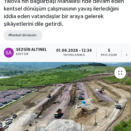
Yalova’nın Bağlarbaşı Mahallesi’nde devam eden
kentsel dönüşüm çalışmasının yavaş ilerlediğini
SPOR
iddia eden vatandaşlar bir araya gelerek
şikâyetlerini dile getirdi.
ULUSAL
#Kentsel dönüşüm
İLÇELERİMİZ
SEZGIN ALTINEL
01.06.2026 - 12:34
5
RESMİ İLAN
EDITÖR
YAYINLANMA
PAYLAŞIM
OK