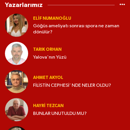
Yazarlarımız
ELİF NUMANOĞLU
Göğüs ameliyatı sonrası spora ne zaman
dönülür?
TARIK ORHAN
Yalova'nın Yüzü
AHMET AKYOL
FİLİSTİN CEPHESİ’ NDE NELER OLDU?
HAYRI TEZCAN
BUNLAR UNUTULDU MU?