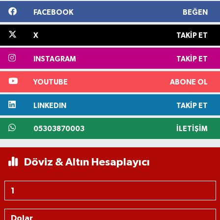
FACEBOOK
BEĞEN
X
TAKIP ET
INSTAGRAM
TAKIP ET
YOUTUBE
ABONE OL
LINKEDIN
TAKIP ET
05303870003
İLETIŞIM
Döviz & Altın Hesaplayıcı