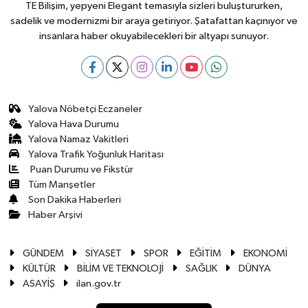
TE Bilişim, yepyeni Elegant temasıyla sizleri buluştururken,
sadelik ve modernizmi bir araya getiriyor. Şatafattan kaçınıyor ve
insanlara haber okuyabilecekleri bir altyapı sunuyor.
Yalova Nöbetçi Eczaneler
Yalova Hava Durumu
Yalova Namaz Vakitleri
Yalova Trafik Yoğunluk Haritası
Puan Durumu ve Fikstür
Tüm Manşetler
Son Dakika Haberleri
Haber Arşivi
GÜNDEM
SİYASET
SPOR
EĞİTİM
EKONOMİ
KÜLTÜR
BİLİM VE TEKNOLOJİ
SAĞLIK
DÜNYA
ASAYİŞ
ilan.gov.tr