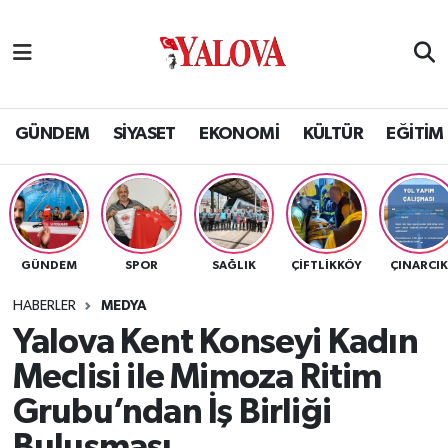
GÜNDEM
Yalova Nöbetçi Eczaneler
SİYASET
Yalova Hava Durumu
GÜNDEM
SİYASET
EKONOMİ
KÜLTÜR
EĞİTİM
EKONOMİ
Yalova Namaz Vakitleri
KÜLTÜR
Yalova Trafik Yoğunluk Haritası
GÜNDEM
SPOR
SAĞLIK
ÇİFTLİKKÖY
ÇINARCI
EĞİTİM
Puan Durumu ve Fikstür
HABERLER
MEDYA
BİLİM VE TEKNOLOJİ
Tüm Manşetler
Yalova Kent Konseyi Kadın
Meclisi ile Mimoza Ritim
ASAYİŞ
Son Dakika Haberleri
Grubu’ndan İş Birliği
SAĞLIK
Haber Arşivi
Buluşması