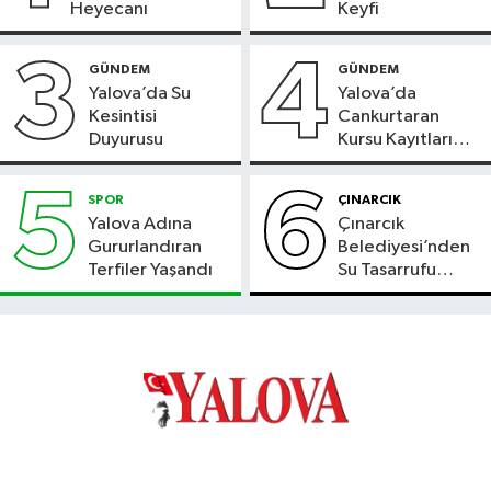
Heyecanı
Keyfi
3
4
GÜNDEM
GÜNDEM
Yalova’da Su
Yalova’da
Kesintisi
Cankurtaran
Duyurusu
Kursu Kayıtları
Başladı
5
6
SPOR
ÇINARCIK
Yalova Adına
Çınarcık
Gururlandıran
Belediyesi’nden
Terfiler Yaşandı
Su Tasarrufu
Çağrısı