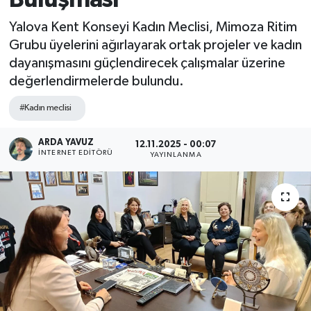
SPOR
Yalova Kent Konseyi Kadın Meclisi, Mimoza Ritim
Grubu üyelerini ağırlayarak ortak projeler ve kadın
ULUSAL
dayanışmasını güçlendirecek çalışmalar üzerine
değerlendirmelerde bulundu.
İLÇELERİMİZ
#Kadın meclisi
RESMİ İLAN
ARDA YAVUZ
12.11.2025 - 00:07
İNTERNET EDITÖRÜ
YAYINLANMA