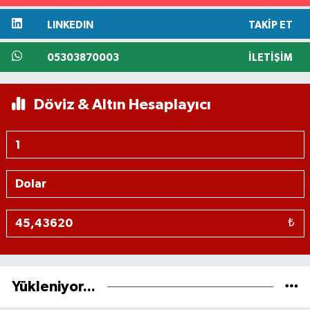
LINKEDIN
TAKIP ET
05303870003
İLETIŞIM
Döviz & Altın Hesaplayıcı
₺
Yükleniyor...