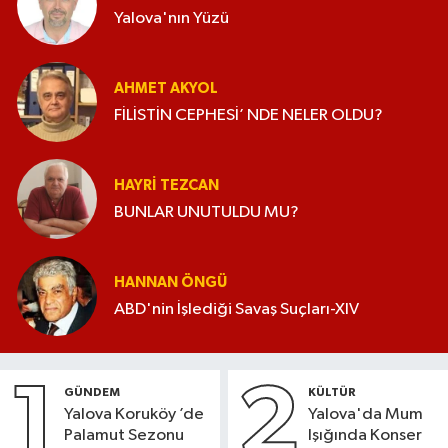
Yalova'nın Yüzü
AHMET AKYOL
FİLİSTİN CEPHESİ’ NDE NELER OLDU?
HAYRI TEZCAN
BUNLAR UNUTULDU MU?
HANNAN ÖNGÜ
ABD'nin İşlediği Savaş Suçları-XIV
1
2
GÜNDEM
KÜLTÜR
Yalova Koruköy ’de
Yalova'da Mum
Palamut Sezonu
Işığında Konser