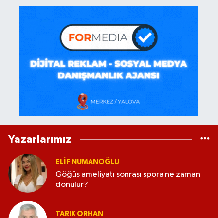
Yazarlarımız
ELİF NUMANOĞLU
Göğüs ameliyatı sonrası spora ne zaman
dönülür?
TARIK ORHAN