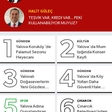
HALIT GÜLEÇ
TEŞVİK VAR, KREDİ VAR... PEKİ
KULLANABİLİYOR MUYUZ?
1
2
GÜNDEM
KÜLTÜR
Yalova Koruköy ’de
Yalova'da Mum
Palamut Sezonu
Işığında Konser
Heyecanı
Keyfi
3
4
GÜNDEM
GÜNDEM
Yalovalı
Yalova'da Köy
Doğaseverlerin
Yolları Daha
Yeni Gözdesi
Güvenli Hale
Bolu'daki Meyve
Geliyor
Bahçesi
5
6
SPOR
ÇINARCIK
Yalova Adına
Çınarcık
Gururlandıran
Belediyesi’nden