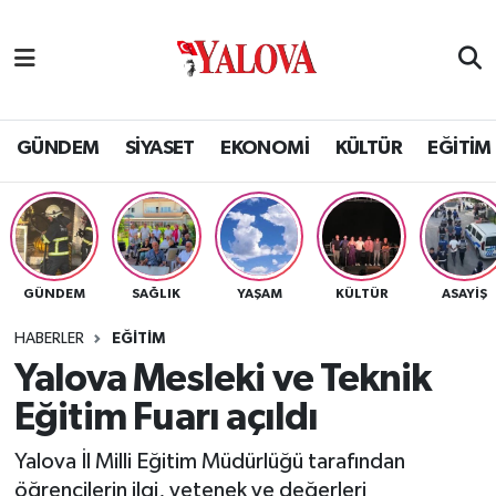
GÜNDEM
Yalova Nöbetçi Eczaneler
SİYASET
Yalova Hava Durumu
GÜNDEM
SİYASET
EKONOMİ
KÜLTÜR
EĞİTİM
EKONOMİ
Yalova Namaz Vakitleri
KÜLTÜR
Yalova Trafik Yoğunluk Haritası
GÜNDEM
SAĞLIK
YAŞAM
KÜLTÜR
ASAYİŞ
EĞİTİM
Puan Durumu ve Fikstür
HABERLER
EĞİTİM
BİLİM VE TEKNOLOJİ
Tüm Manşetler
Yalova Mesleki ve Teknik
Eğitim Fuarı açıldı
ASAYİŞ
Son Dakika Haberleri
Yalova İl Milli Eğitim Müdürlüğü tarafından
SAĞLIK
Haber Arşivi
öğrencilerin ilgi, yetenek ve değerleri