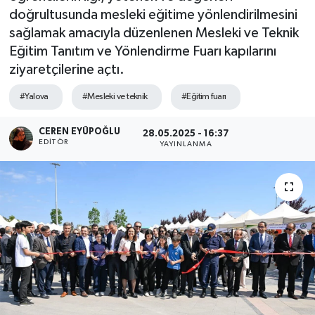
doğrultusunda mesleki eğitime yönlendirilmesini
SPOR
sağlamak amacıyla düzenlenen Mesleki ve Teknik
Eğitim Tanıtım ve Yönlendirme Fuarı kapılarını
ULUSAL
ziyaretçilerine açtı.
İLÇELERİMİZ
#Yalova
#Mesleki ve teknik
#Eğitim fuarı
RESMİ İLAN
CEREN EYÜPOĞLU
28.05.2025 - 16:37
EDITÖR
YAYINLANMA