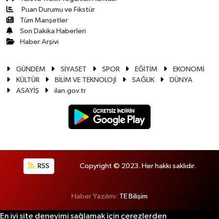
Puan Durumu ve Fikstür
Tüm Manşetler
Son Dakika Haberleri
Haber Arşivi
GÜNDEM
SİYASET
SPOR
EĞİTİM
EKONOMİ
KÜLTÜR
BİLİM VE TEKNOLOJİ
SAĞLIK
DÜNYA
ASAYİŞ
ilan.gov.tr
RSS
Copyright © 2023. Her hakkı saklıdır.
Haber Yazılımı:
TE Bilişim
En iyi site deneyimi sağlamak için çerezlerden