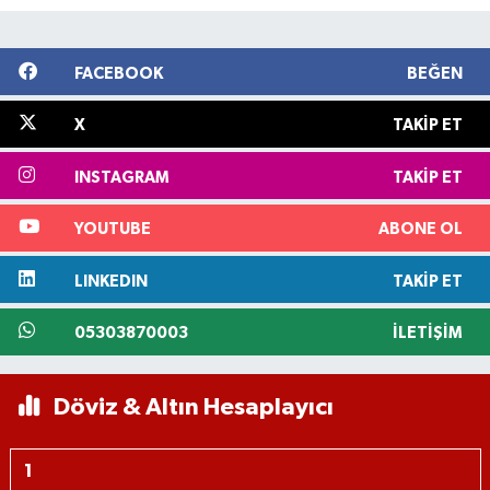
FACEBOOK
BEĞEN
X
TAKIP ET
INSTAGRAM
TAKIP ET
YOUTUBE
ABONE OL
LINKEDIN
TAKIP ET
05303870003
İLETIŞIM
Döviz & Altın Hesaplayıcı