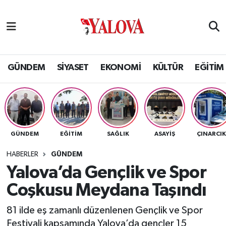
GÜNDEM
Yalova Nöbetçi Eczaneler
SİYASET
Yalova Hava Durumu
GÜNDEM
SİYASET
EKONOMİ
KÜLTÜR
EĞİTİM
EKONOMİ
Yalova Namaz Vakitleri
KÜLTÜR
Yalova Trafik Yoğunluk Haritası
GÜNDEM
EĞİTİM
SAĞLIK
ASAYİŞ
ÇINARCI
EĞİTİM
Puan Durumu ve Fikstür
HABERLER
GÜNDEM
BİLİM VE TEKNOLOJİ
Tüm Manşetler
Yalova’da Gençlik ve Spor
Coşkusu Meydana Taşındı
ASAYİŞ
Son Dakika Haberleri
81 ilde eş zamanlı düzenlenen Gençlik ve Spor
SAĞLIK
Haber Arşivi
Festivali kapsamında Yalova’da gençler 15