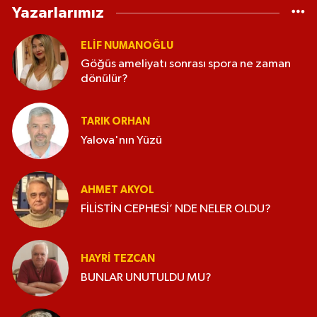
Yazarlarımız
ELİF NUMANOĞLU
Göğüs ameliyatı sonrası spora ne zaman
dönülür?
TARIK ORHAN
Yalova'nın Yüzü
AHMET AKYOL
FİLİSTİN CEPHESİ’ NDE NELER OLDU?
HAYRI TEZCAN
BUNLAR UNUTULDU MU?