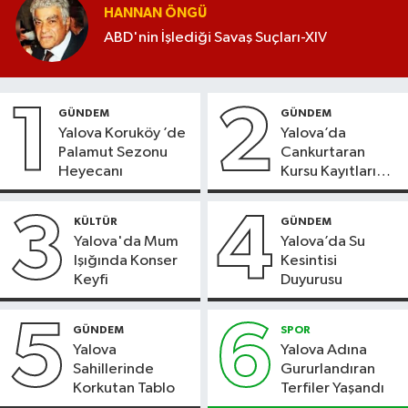
HANNAN ÖNGÜ
ABD'nin İşlediği Savaş Suçları-XIV
1
2
GÜNDEM
GÜNDEM
Yalova Koruköy ’de
Yalova’da
Palamut Sezonu
Cankurtaran
Heyecanı
Kursu Kayıtları
Başladı
3
4
KÜLTÜR
GÜNDEM
Yalova'da Mum
Yalova’da Su
Işığında Konser
Kesintisi
Keyfi
Duyurusu
5
6
GÜNDEM
SPOR
Yalova
Yalova Adına
Sahillerinde
Gururlandıran
Korkutan Tablo
Terfiler Yaşandı