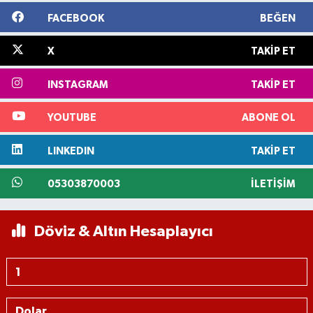
FACEBOOK
BEĞEN
X
TAKIP ET
INSTAGRAM
TAKIP ET
YOUTUBE
ABONE OL
LINKEDIN
TAKIP ET
05303870003
İLETIŞIM
Döviz & Altın Hesaplayıcı