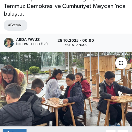
Temmuz Demokrasi ve Cumhuriyet Meydanı’nda
SPOR
buluştu.
ULUSAL
#Festival
İLÇELERİMİZ
ARDA YAVUZ
28.10.2025 - 00:00
İNTERNET EDITÖRÜ
YAYINLANMA
RESMİ İLAN