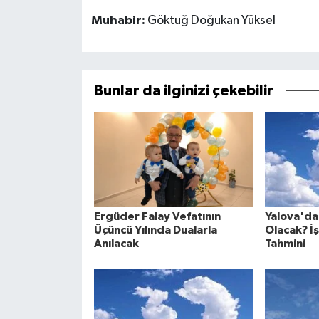
Muhabir:
Göktuğ Doğukan Yüksel
Bunlar da ilginizi çekebilir
Ergüder Falay Vefatının
Yalova'da
Üçüncü Yılında Dualarla
Olacak? İ
Anılacak
Tahmini