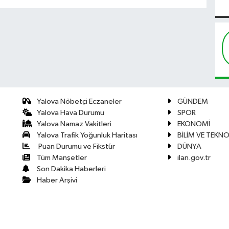
Yalova Nöbetçi Eczaneler
GÜNDEM
Yalova Hava Durumu
SPOR
Yalova Namaz Vakitleri
EKONOMİ
Yalova Trafik Yoğunluk Haritası
BİLİM VE TEKNO
Puan Durumu ve Fikstür
DÜNYA
Tüm Manşetler
ilan.gov.tr
Son Dakika Haberleri
Haber Arşivi