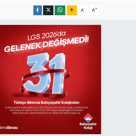
-
+
A
A