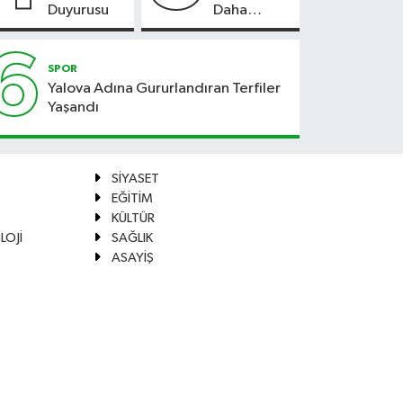
Duyurusu
Daha
Güvenli
Hale
6
Geliyor
SPOR
Yalova Adına Gururlandıran Terfiler
Yaşandı
SİYASET
EĞİTİM
KÜLTÜR
LOJİ
SAĞLIK
ASAYİŞ