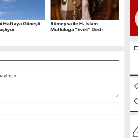
ni Haftaya Güneşli
Rümeysa ile H. İslam
aşlıyor
Mutluluğa "Evet" Dedi