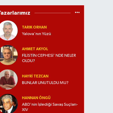
Yazarlarımız
TARIK ORHAN
Yalova'nın Yüzü
AHMET AKYOL
FİLİSTİN CEPHESİ’ NDE NELER
OLDU?
HAYRI TEZCAN
BUNLAR UNUTULDU MU?
HANNAN ÖNGÜ
ABD'nin İşlediği Savaş Suçları-
XIV