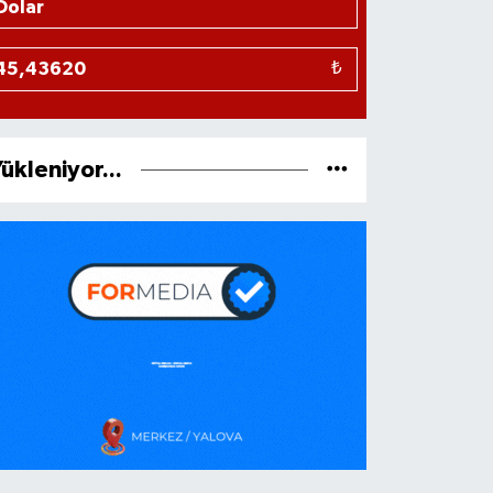
₺
ükleniyor...