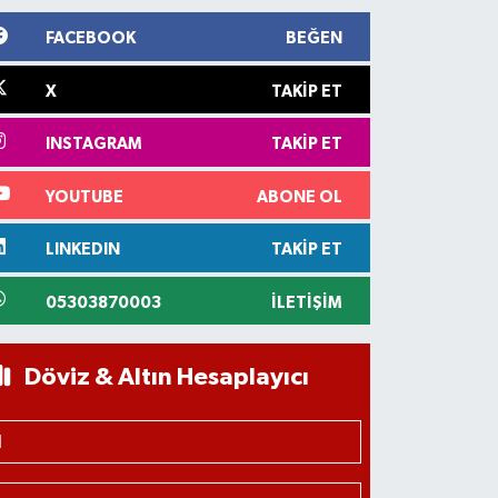
FACEBOOK
BEĞEN
X
TAKIP ET
INSTAGRAM
TAKIP ET
YOUTUBE
ABONE OL
LINKEDIN
TAKIP ET
05303870003
İLETIŞIM
Döviz & Altın Hesaplayıcı