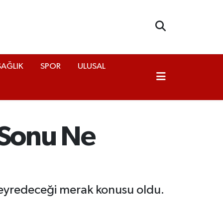
SAĞLIK
SPOR
ULUSAL
a Sonu Ne
seyredeceği merak konusu oldu.