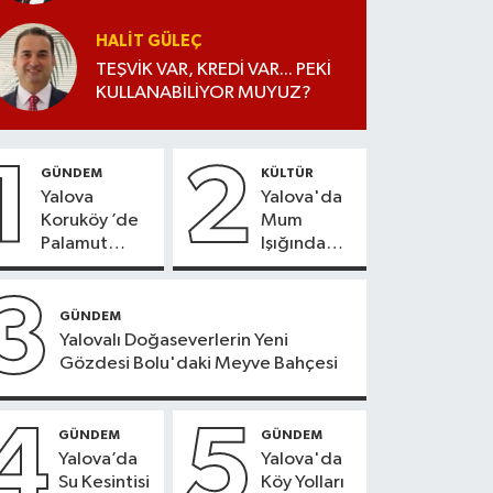
HALIT GÜLEÇ
TEŞVİK VAR, KREDİ VAR... PEKİ
KULLANABİLİYOR MUYUZ?
1
2
GÜNDEM
KÜLTÜR
Yalova
Yalova'da
Koruköy ’de
Mum
Palamut
Işığında
Sezonu
Konser
Heyecanı
Keyfi
3
GÜNDEM
Yalovalı Doğaseverlerin Yeni
Gözdesi Bolu'daki Meyve Bahçesi
4
5
GÜNDEM
GÜNDEM
Yalova’da
Yalova'da
Su Kesintisi
Köy Yolları