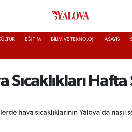
KÜLTÜR
EĞİTİM
BİLİM VE TEKNOLOJİ
ASAYİŞ
 Sıcaklıkları Haft
rde hava sıcaklıklarının Yalova’da nasıl 