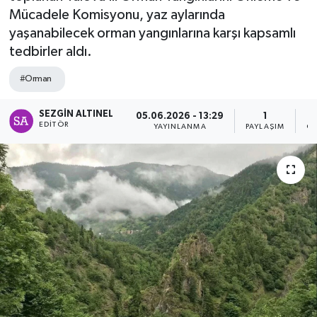
Mücadele Komisyonu, yaz aylarında
SPOR
yaşanabilecek orman yangınlarına karşı kapsamlı
tedbirler aldı.
ULUSAL
#Orman
İLÇELERİMİZ
SEZGIN ALTINEL
05.06.2026 - 13:29
1
EDITÖR
YAYINLANMA
PAYLAŞIM
OK
RESMİ İLAN