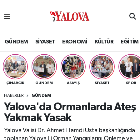
GÜNDEM
Yalova Nöbetçi Eczaneler
SİYASET
Yalova Hava Durumu
GÜNDEM
SİYASET
EKONOMİ
KÜLTÜR
EĞİTİM
EKONOMİ
Yalova Namaz Vakitleri
KÜLTÜR
Yalova Trafik Yoğunluk Haritası
ÇINARCIK
GÜNDEM
ASAYİŞ
SİYASET
SPOR
EĞİTİM
Puan Durumu ve Fikstür
HABERLER
GÜNDEM
BİLİM VE TEKNOLOJİ
Tüm Manşetler
Yalova'da Ormanlarda Ateş
Yakmak Yasak
ASAYİŞ
Son Dakika Haberleri
Yalova Valisi Dr. Ahmet Hamdi Usta başkanlığında
SAĞLIK
Haber Arşivi
toplanan Yalova İli Orman Yangınlarını Önleme ve