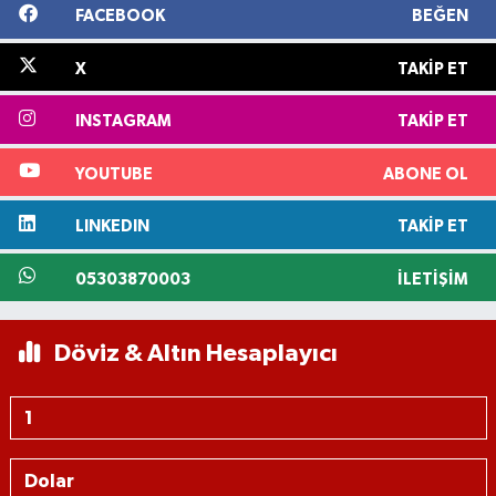
FACEBOOK
BEĞEN
X
TAKIP ET
INSTAGRAM
TAKIP ET
YOUTUBE
ABONE OL
LINKEDIN
TAKIP ET
05303870003
İLETIŞIM
Döviz & Altın Hesaplayıcı