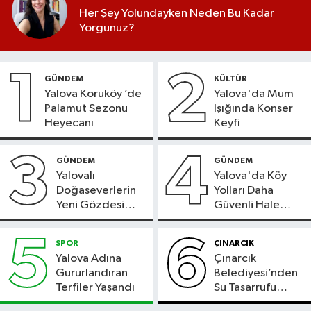
Her Şey Yolundayken Neden Bu Kadar
Yorgunuz?
1
2
GÜNDEM
KÜLTÜR
Yalova Koruköy ’de
Yalova'da Mum
Palamut Sezonu
Işığında Konser
Heyecanı
Keyfi
3
4
GÜNDEM
GÜNDEM
Yalovalı
Yalova'da Köy
Doğaseverlerin
Yolları Daha
Yeni Gözdesi
Güvenli Hale
Bolu'daki Meyve
Geliyor
Bahçesi
5
6
SPOR
ÇINARCIK
Yalova Adına
Çınarcık
Gururlandıran
Belediyesi’nden
Terfiler Yaşandı
Su Tasarrufu
Çağrısı