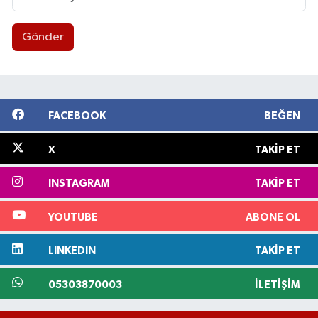
Gönder
FACEBOOK
BEĞEN
X
TAKIP ET
INSTAGRAM
TAKIP ET
YOUTUBE
ABONE OL
LINKEDIN
TAKIP ET
05303870003
İLETIŞIM