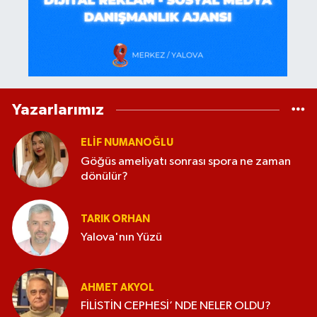
Yazarlarımız
ELİF NUMANOĞLU
Göğüs ameliyatı sonrası spora ne zaman
dönülür?
TARIK ORHAN
Yalova'nın Yüzü
AHMET AKYOL
FİLİSTİN CEPHESİ’ NDE NELER OLDU?