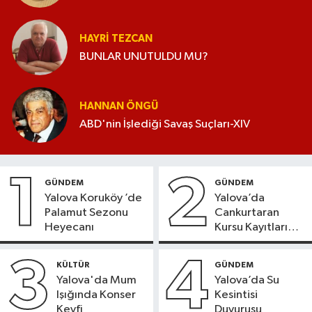
HAYRI TEZCAN
BUNLAR UNUTULDU MU?
HANNAN ÖNGÜ
ABD'nin İşlediği Savaş Suçları-XIV
1
2
GÜNDEM
GÜNDEM
Yalova Koruköy ’de
Yalova’da
Palamut Sezonu
Cankurtaran
Heyecanı
Kursu Kayıtları
Başladı
3
4
KÜLTÜR
GÜNDEM
Yalova'da Mum
Yalova’da Su
Işığında Konser
Kesintisi
Keyfi
Duyurusu