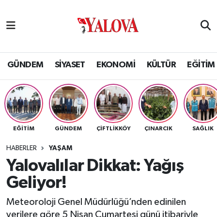
GÜNDEM
Yalova Nöbetçi Eczaneler
SİYASET
Yalova Hava Durumu
GÜNDEM
SİYASET
EKONOMİ
KÜLTÜR
EĞİTİM
EKONOMİ
Yalova Namaz Vakitleri
KÜLTÜR
Yalova Trafik Yoğunluk Haritası
EĞİTİM
GÜNDEM
ÇİFTLİKKÖY
ÇINARCIK
SAĞLIK
EĞİTİM
Puan Durumu ve Fikstür
HABERLER
YAŞAM
BİLİM VE TEKNOLOJİ
Tüm Manşetler
Yalovalılar Dikkat: Yağış
Geliyor!
ASAYİŞ
Son Dakika Haberleri
Meteoroloji Genel Müdürlüğü’nden edinilen
SAĞLIK
Haber Arşivi
verilere göre 5 Nisan Cumartesi günü itibariyle