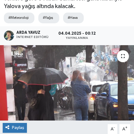
Yalova yağış altında kalacak.
SPOR
#Meteoroloji
#Yağış
#Hava
ULUSAL
ARDA YAVUZ
04.04.2025 - 00:12
İNTERNET EDITÖRÜ
YAYINLANMA
İLÇELERİMİZ
RESMİ İLAN
Paylaş
-
+
A
A