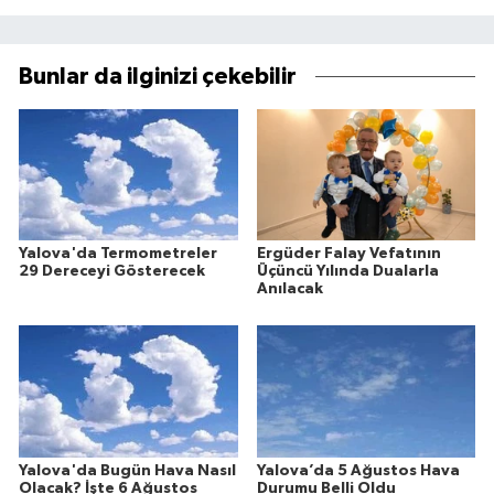
Bunlar da ilginizi çekebilir
Yalova'da Termometreler
Ergüder Falay Vefatının
29 Dereceyi Gösterecek
Üçüncü Yılında Dualarla
Anılacak
Yalova'da Bugün Hava Nasıl
Yalova’da 5 Ağustos Hava
Olacak? İşte 6 Ağustos
Durumu Belli Oldu