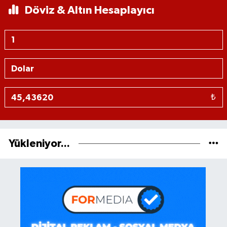
Döviz & Altın Hesaplayıcı
₺
Yükleniyor...