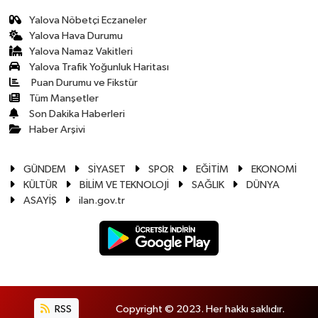
Yalova Nöbetçi Eczaneler
Yalova Hava Durumu
Yalova Namaz Vakitleri
Yalova Trafik Yoğunluk Haritası
Puan Durumu ve Fikstür
Tüm Manşetler
Son Dakika Haberleri
Haber Arşivi
GÜNDEM
SİYASET
SPOR
EĞİTİM
EKONOMİ
KÜLTÜR
BİLİM VE TEKNOLOJİ
SAĞLIK
DÜNYA
ASAYİŞ
ilan.gov.tr
RSS
Copyright © 2023. Her hakkı saklıdır.