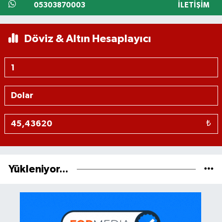
05303870003
İLETIŞIM
Döviz & Altın Hesaplayıcı
₺
Yükleniyor...