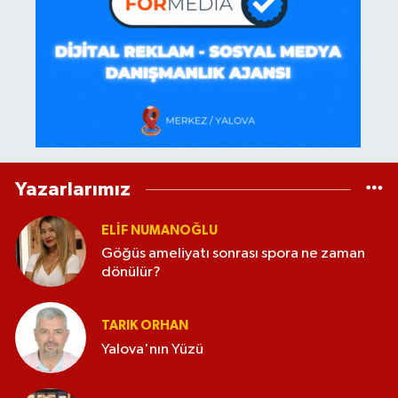
Yazarlarımız
ELİF NUMANOĞLU
Göğüs ameliyatı sonrası spora ne zaman
dönülür?
TARIK ORHAN
Yalova'nın Yüzü