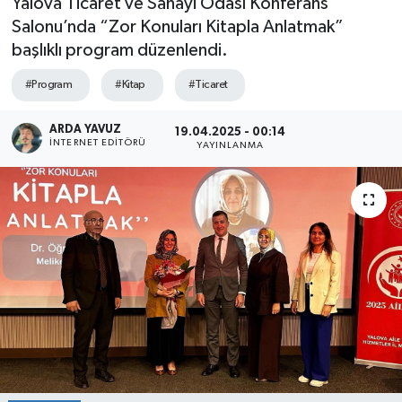
Yalova Ticaret ve Sanayi Odası Konferans
Salonu’nda “Zor Konuları Kitapla Anlatmak”
SPOR
başlıklı program düzenlendi.
ULUSAL
#Program
#Kitap
#Ticaret
İLÇELERİMİZ
ARDA YAVUZ
19.04.2025 - 00:14
İNTERNET EDITÖRÜ
YAYINLANMA
RESMİ İLAN