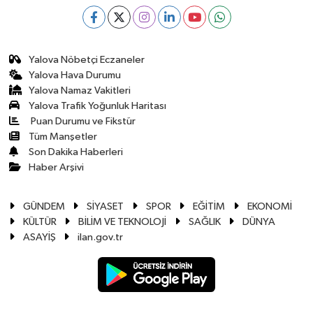
Yalova Nöbetçi Eczaneler
Yalova Hava Durumu
Yalova Namaz Vakitleri
Yalova Trafik Yoğunluk Haritası
Puan Durumu ve Fikstür
Tüm Manşetler
Son Dakika Haberleri
Haber Arşivi
GÜNDEM
SİYASET
SPOR
EĞİTİM
EKONOMİ
KÜLTÜR
BİLİM VE TEKNOLOJİ
SAĞLIK
DÜNYA
ASAYİŞ
ilan.gov.tr