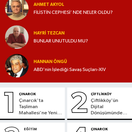
AHMET AKYOL
FİLİSTİN CEPHESİ’ NDE NELER OLDU?
HAYRI TEZCAN
BUNLAR UNUTULDU MU?
HANNAN ÖNGÜ
ABD'nin İşlediği Savaş Suçları-XIV
1
2
ÇINARCIK
ÇİFTLİKKÖY
Çınarcık'ta
Çiftlikköy'ün
Taşliman
Dijital
Mahallesi'ne Yeni
Dönüşümünde
Ortak ATM
Yeni Dönem
Hizmete Girdi
Başladı
EĞİTİM
ÇINARCIK