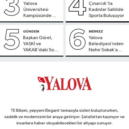
3
4
Yalova
Çınarcık'ta
Üniversitesi
Kadınlar Sahilde
Kampüsünde
Sporla Buluşuyor
Doğaya Sülün
Salındı
5
6
GÜNDEM
MERKEZ
Başkan Gürel,
Yalova
YASKİ ve
Belediyesi’nden
YAKAB’daki Son
Nehir Sokak’a
Durumu Açıkladı
Konforlu Dokunuş
TE Bilişim, yepyeni Elegant temasıyla sizleri buluştururken,
sadelik ve modernizmi bir araya getiriyor. Şatafattan kaçınıyor ve
insanlara haber okuyabilecekleri bir altyapı sunuyor.