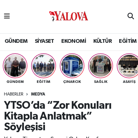
GÜNDEM
Yalova Nöbetçi Eczaneler
SİYASET
Yalova Hava Durumu
GÜNDEM
SİYASET
EKONOMİ
KÜLTÜR
EĞİTİM
EKONOMİ
Yalova Namaz Vakitleri
KÜLTÜR
Yalova Trafik Yoğunluk Haritası
GÜNDEM
EĞİTİM
ÇINARCIK
SAĞLIK
ASAYİŞ
EĞİTİM
Puan Durumu ve Fikstür
HABERLER
MEDYA
BİLİM VE TEKNOLOJİ
Tüm Manşetler
YTSO’da “Zor Konuları
Kitapla Anlatmak”
ASAYİŞ
Son Dakika Haberleri
Söyleşisi
SAĞLIK
Haber Arşivi