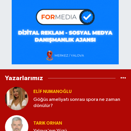
Yazarlarımız
ELİF NUMANOĞLU
Göğüs ameliyatı sonrası spora ne zaman
dönülür?
TARIK ORHAN
Yalova'nın Yüzü