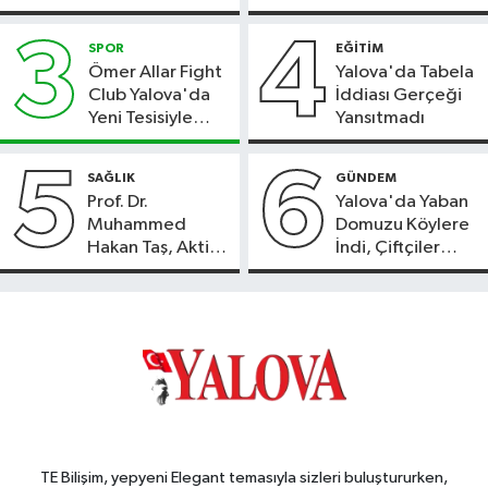
Parti’ye Geçiyor
3
4
SPOR
EĞİTİM
Ömer Allar Fight
Yalova'da Tabela
Club Yalova'da
İddiası Gerçeği
Yeni Tesisiyle
Yansıtmadı
Hizmete Başladı
5
6
SAĞLIK
GÜNDEM
Prof. Dr.
Yalova'da Yaban
Muhammed
Domuzu Köylere
Hakan Taş, Aktif
İndi, Çiftçiler
International
Endişeli!
Hospital’da
Hasta Kabulüne
Başladı
TE Bilişim, yepyeni Elegant temasıyla sizleri buluştururken,