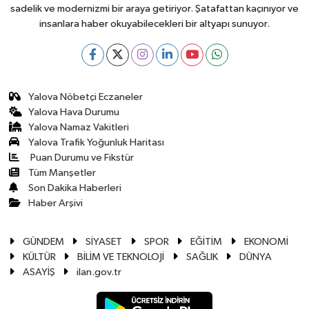
sadelik ve modernizmi bir araya getiriyor. Şatafattan kaçınıyor ve
insanlara haber okuyabilecekleri bir altyapı sunuyor.
Yalova Nöbetçi Eczaneler
Yalova Hava Durumu
Yalova Namaz Vakitleri
Yalova Trafik Yoğunluk Haritası
Puan Durumu ve Fikstür
Tüm Manşetler
Son Dakika Haberleri
Haber Arşivi
GÜNDEM
SİYASET
SPOR
EĞİTİM
EKONOMİ
KÜLTÜR
BİLİM VE TEKNOLOJİ
SAĞLIK
DÜNYA
ASAYİŞ
ilan.gov.tr