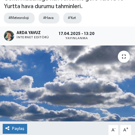
Yurtta hava durumu tahminleri.
SPOR
#Meteoroloji
#Hava
#Yurt
ULUSAL
ARDA YAVUZ
17.04.2025 - 13:20
İNTERNET EDITÖRÜ
YAYINLANMA
İLÇELERİMİZ
RESMİ İLAN
Paylaş
-
+
A
A