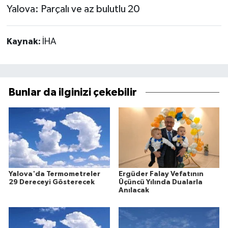
Yalova: Parçalı ve az bulutlu 20
Kaynak:
İHA
Bunlar da ilginizi çekebilir
Yalova'da Termometreler
Ergüder Falay Vefatının
29 Dereceyi Gösterecek
Üçüncü Yılında Dualarla
Anılacak