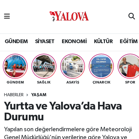
GÜNDEM
Yalova Nöbetçi Eczaneler
SİYASET
Yalova Hava Durumu
GÜNDEM
SİYASET
EKONOMİ
KÜLTÜR
EĞİTİM
EKONOMİ
Yalova Namaz Vakitleri
KÜLTÜR
Yalova Trafik Yoğunluk Haritası
GÜNDEM
SAĞLIK
ASAYİŞ
ÇINARCIK
SPOR
EĞİTİM
Puan Durumu ve Fikstür
HABERLER
YAŞAM
BİLİM VE TEKNOLOJİ
Tüm Manşetler
Yurtta ve Yalova’da Hava
Durumu
ASAYİŞ
Son Dakika Haberleri
Yapılan son değerlendirmelere göre Meteoroloji
SAĞLIK
Haber Arşivi
Genel Müdürlüğü'nün verilerine göre Yalova ve