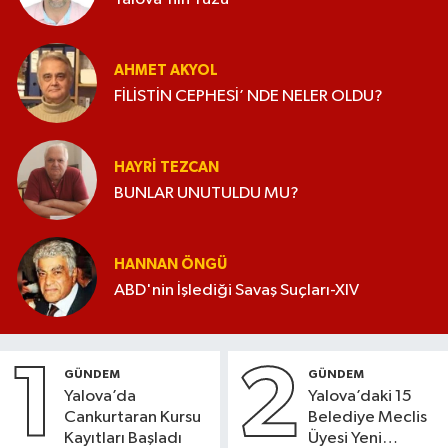
AHMET AKYOL
FİLİSTİN CEPHESİ’ NDE NELER OLDU?
HAYRI TEZCAN
BUNLAR UNUTULDU MU?
HANNAN ÖNGÜ
ABD'nin İşlediği Savaş Suçları-XIV
1
2
GÜNDEM
GÜNDEM
Yalova’da
Yalova’daki 15
Cankurtaran Kursu
Belediye Meclis
Kayıtları Başladı
Üyesi Yeni