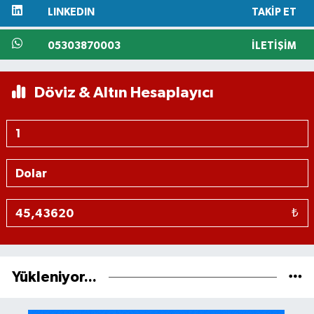
LINKEDIN
TAKIP ET
05303870003
İLETIŞIM
Döviz & Altın Hesaplayıcı
₺
Yükleniyor...