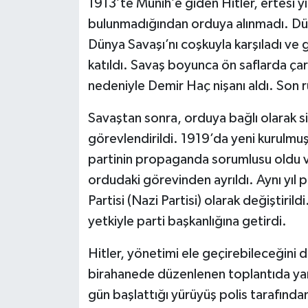
1913’te Münih’e giden Hitler, ertesi yı
bulunmadığından orduya alınmadı. Düş k
Dünya Savaşı’nı coşkuyla karşıladı ve 
katıldı. Savaş boyunca ön saflarda çar
nedeniyle Demir Haç nişanı aldı. Son 
Savaştan sonra, orduya bağlı olarak siy
görevlendirildi. 1919’da yeni kurulmuş o
partinin propaganda sorumlusu oldu v
ordudaki görevinden ayrıldı. Aynı yıl p
Partisi (Nazi Partisi) olarak değiştiri
yetkiyle parti başkanlığına getirdi.
Hitler, yönetimi ele geçirebileceğini
birahanede düzenlenen toplantıda yand
gün başlattığı yürüyüş polis tarafından 