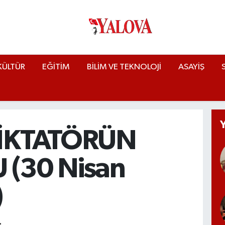
KÜLTÜR
EĞİTİM
BİLİM VE TEKNOLOJİ
ASAYİŞ
DİKTATÖRÜN
 (30 Nisan
)
L