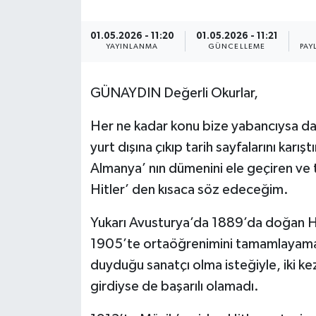
SPOR
01.05.2026 - 11:20
01.05.2026 - 11:21
YAYINLANMA
GÜNCELLEME
PAY
ULUSAL
GÜNAYDIN Değerli Okurlar,
İLÇELERİMİZ
Her ne kadar konu bize yabancıysa d
RESMİ İLAN
yurt dışına çıkıp tarih sayfalarını kar
Almanya’ nın dümenini ele geçiren ve t
Hitler’ den kısaca söz edeceğim.
Yukarı Avusturya’da 1889’da doğan Hit
1905’te ortaöğrenimini tamamlayamad
duyduğu sanatçı olma isteğiyle, iki ke
girdiyse de başarılı olamadı.