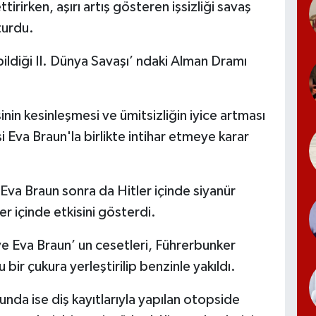
irirken, aşırı artış gösteren işsizliği savaş
şturdu.
bildiği II. Dünya Savaşı’ ndaki Alman Dramı
in kesinleşmesi ve ümitsizliğin iyice artması
 Eva Braun'la birlikte intihar etmeye karar
 Eva Braun sonra da Hitler içinde siyanür
ler içinde etkisini gösterdi.
 ve Eva Braun’ un cesetleri, Führerbunker
r çukura yerleştirilip benzinle yakıldı.
ğunda ise diş kayıtlarıyla yapılan otopside