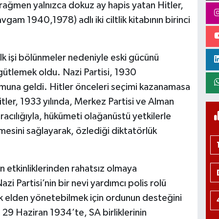
rağmen yalnızca dokuz ay hapis yatan Hitler,
m 1940,1978) adlı iki ciltlik kitabının birinci
 ilk işi bölünmeler nedeniyle eski gücünü
gütlemek oldu. Nazi Partisi, 1930
rumuna geldi. Hitler önceleri seçimi kazanamasa
tler, 1933 yılında, Merkez Partisi ve Alman
aracılığıyla, hükümeti olağanüstü yetkilerle
sini sağlayarak, özlediği diktatörlük
.
ın etkinliklerinden rahatsız olmaya
zi Partisi’nin bir nevi yardımcı polis rolü
ek elden yönetebilmek için ordunun desteğini
29 Haziran 1934’te, SA birliklerinin