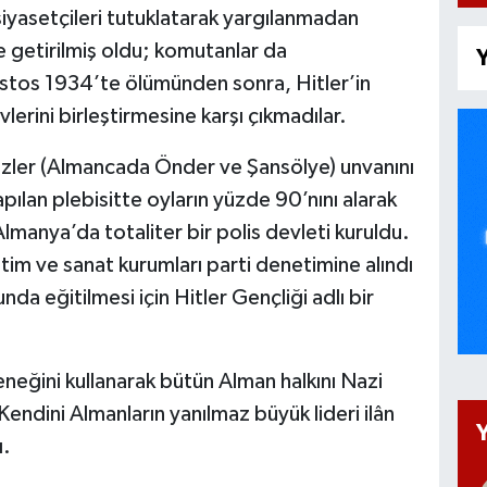
 siyasetçileri tutuklatarak yargılanmadan
e getirilmiş oldu; komutanlar da
Y
tos 1934’te ölümünden sonra, Hitler’in
erini birleştirmesine karşı çıkmadılar.
nzler (Almancada Önder ve Şansölye) unvanını
pılan plebisitte oyların yüzde 90’nını alarak
manya’da totaliter bir polis devleti kuruldu.
im ve sanat kurumları parti denetimine alındı
da eğitilmesi için Hitler Gençliği adlı bir
eneğini kullanarak bütün Alman halkını Nazi
Kendini Almanların yanılmaz büyük lideri ilân
ı.