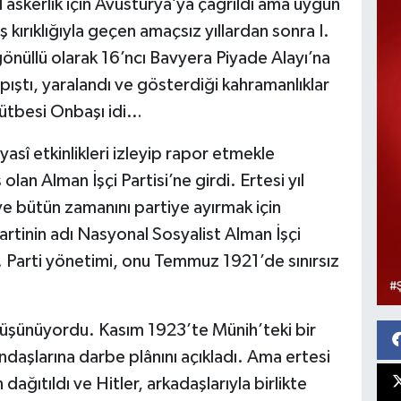
l askerlik için Avusturya’ya çağrıldı ama uygun
ırıklığıyla geçen amaçsız yıllardan sonra I.
gönüllü olarak 16’ncı Bavyera Piyade Alayı’na
pıştı, yaralandı ve gösterdiği kahramanlıklar
rütbesi Onbaşı idi…
asî etkinlikleri izleyip rapor etmekle
lan Alman İşçi Partisi’ne girdi. Ertesi yıl
e bütün zamanını partiye ayırmak için
artinin adı Nasyonal Sosyalist Alman İşçi
ldi. Parti yönetimi, onu Temmuz 1921’de sınırsız
 düşünüyordu. Kasım 1923’te Münih’teki bir
aşlarına darbe plânını açıkladı. Ama ertesi
dağıtıldı ve Hitler, arkadaşlarıyla birlikte