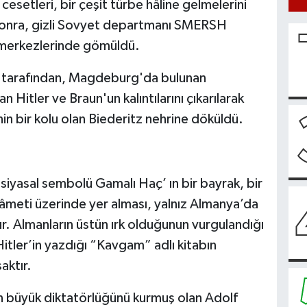
cesetleri, bir çeşit türbe hâline gelmelerini
n sonra, gizli Sovyet departmanı SMERSH
şmerkezlerinde gömüldü.
i tarafından, Magdeburg'da bulunan
itler ve Braun'un kalıntılarını çıkarılarak
nin bir kolu olan Biederitz nehrine döküldü.
iyasal sembolü Gamalı Haç’ ın bir bayrak, bir
alâmeti üzerinde yer alması, yalnız Almanya’da
r. Almanların üstün ırk olduğunun vurgulandığı
 Hitler’in yazdığı “Kavgam” adlı kitabın
aktır.
üyük diktatörlüğünü kurmuş olan Adolf