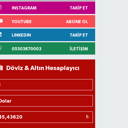
INSTAGRAM
TAKIP ET
YOUTUBE
ABONE OL
LINKEDIN
TAKIP ET
05303870003
İLETIŞIM
Döviz & Altın Hesaplayıcı
₺