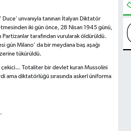
‘ Duce’ unvanıyla tanınan İtalyan Diktatör
r etmesinden iki gün önce, 28 Nisan 1945 günü,
an Partizanlar tarafından vurularak öldürüldü.
rtesi gün Milano’ da bir meydana baş aşağı
üzerine tükürüldü.
t çekici… Totaliter bir devlet kuran Mussolini
ydi ama diktatörlüğü sırasında askerî üniforma
.