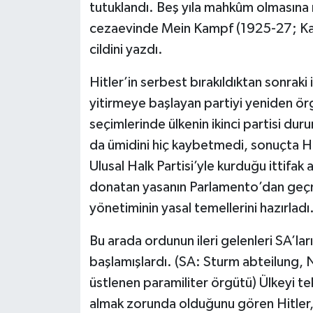
tutuklandı. Beş yıla mahkûm olmasına 
cezaevinde Mein Kampf (1925-27; Kavga
cildini yazdı.
Hitler’in serbest bırakıldıktan sonraki
yitirmeye başlayan partiyi yeniden ör
seçimlerinde ülkenin ikinci partisi du
da ümidini hiç kaybetmedi, sonuçta Hi
Ulusal Halk Partisi’yle kurduğu ittifak 
donatan yasanın Parlamento’dan geçme
yönetiminin yasal temellerini hazırladı
Bu arada ordunun ileri gelenleri SA’lar
başlamışlardı. (SA: Sturm abteilung, Na
üstlenen paramiliter örgütü) Ülkeyi t
almak zorunda olduğunu gören Hitler, 