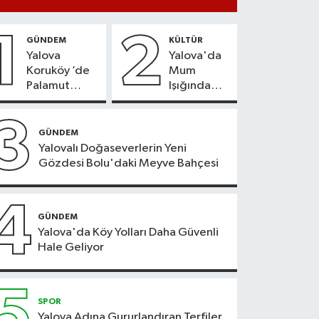
1
2
GÜNDEM
KÜLTÜR
Yalova
Yalova'da
Koruköy ’de
Mum
Palamut
Işığında
Sezonu
Konser
Heyecanı
Keyfi
3
GÜNDEM
Yalovalı Doğaseverlerin Yeni
Gözdesi Bolu'daki Meyve Bahçesi
4
GÜNDEM
Yalova'da Köy Yolları Daha Güvenli
Hale Geliyor
5
SPOR
Yalova Adına Gururlandıran Terfiler