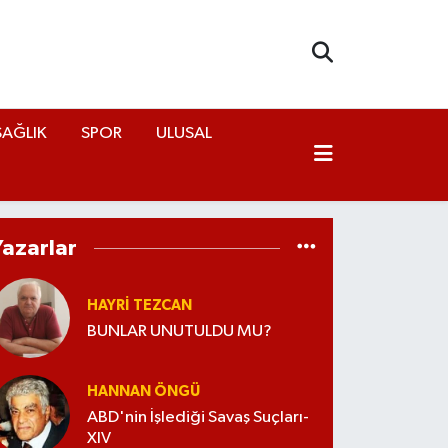
SAĞLIK
SPOR
ULUSAL
Yazarlar
HAYRI TEZCAN
BUNLAR UNUTULDU MU?
HANNAN ÖNGÜ
ABD'nin İşlediği Savaş Suçları-
XIV