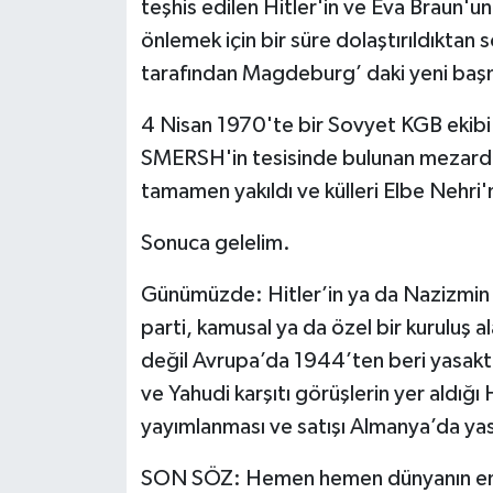
teşhis edilen Hitler'in ve Eva Braun'un 
önlemek için bir süre dolaştırıldıkta
tarafından Magdeburg’ daki yeni ba
4 Nisan 1970'te bir Sovyet KGB ekib
SMERSH'in tesisinde bulunan mezardan H
tamamen yakıldı ve külleri Elbe Nehri'
Sonuca gelelim.
Günümüzde: Hitler’in ya da Nazizmin s
parti, kamusal ya da özel bir kuruluş 
değil Avrupa’da 1944’ten beri yasaktı
ve Yahudi karşıtı görüşlerin yer aldığı
yayımlanması ve satışı Almanya’da yas
SON SÖZ: Hemen hemen dünyanın en b