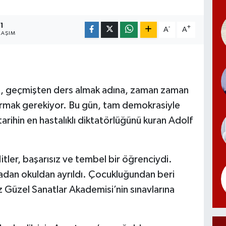
1
-
+
A
A
LAŞIM
a, geçmişten ders almak adına, zaman zaman
ıştırmak gerekiyor. Bu gün, tam demokrasiyle
arihin en hastalıklı diktatörlüğünü kuran Adolf
ler, başarısız ve tembel bir öğrenciydi.
an okuldan ayrıldı. Çocukluğundan beri
z Güzel Sanatlar Akademisi’nin sınavlarına