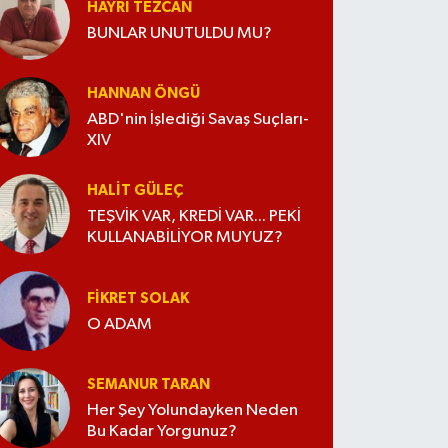
HAYRI TEZCAN
BUNLAR UNUTULDU MU?
HANNAN ÖNGÜ
ABD'nin İşlediği Savaş Suçları-
XIV
HALIT GÜLEÇ
TEŞVİK VAR, KREDİ VAR... PEKİ
KULLANABİLİYOR MUYUZ?
FIKRET SOLAK
O ADAM
SEMANUR TARAN
Her Şey Yolundayken Neden
Bu Kadar Yorgunuz?