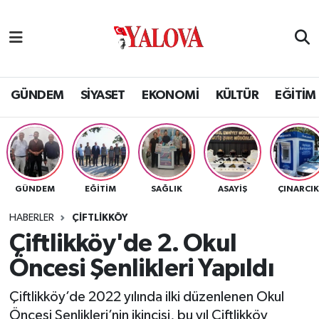
GÜNDEM
Yalova Nöbetçi Eczaneler
SİYASET
Yalova Hava Durumu
GÜNDEM
SİYASET
EKONOMİ
KÜLTÜR
EĞİTİM
EKONOMİ
Yalova Namaz Vakitleri
KÜLTÜR
Yalova Trafik Yoğunluk Haritası
GÜNDEM
EĞİTİM
SAĞLIK
ASAYİŞ
ÇINARCI
EĞİTİM
Puan Durumu ve Fikstür
HABERLER
ÇİFTLİKKÖY
BİLİM VE TEKNOLOJİ
Tüm Manşetler
Çiftlikköy'de 2. Okul
Öncesi Şenlikleri Yapıldı
ASAYİŞ
Son Dakika Haberleri
Çiftlikköy’de 2022 yılında ilki düzenlenen Okul
SAĞLIK
Haber Arşivi
Öncesi Şenlikleri’nin ikincisi, bu yıl Çiftlikköy