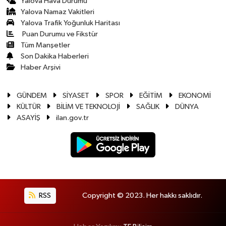
Yalova Hava Durumu
Yalova Namaz Vakitleri
Yalova Trafik Yoğunluk Haritası
Puan Durumu ve Fikstür
Tüm Manşetler
Son Dakika Haberleri
Haber Arşivi
GÜNDEM
SİYASET
SPOR
EĞİTİM
EKONOMİ
KÜLTÜR
BİLİM VE TEKNOLOJİ
SAĞLIK
DÜNYA
ASAYİŞ
ilan.gov.tr
RSS
Copyright © 2023. Her hakkı saklıdır.