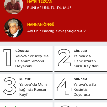
HAYRI TEZCAN
BUNLAR UNUTULDU MU?
HANNAN ÖNGÜ
ABD'nin İşlediği Savaş Suçları-XIV
1
2
GÜNDEM
GÜNDEM
Yalova Koruköy ’de
Yalova’da
Palamut Sezonu
Cankurtaran
Heyecanı
Kursu Kayıtları
Başladı
3
4
KÜLTÜR
GÜNDEM
Yalova'da Mum
Yalova’da Su
Işığında Konser
Kesintisi
Keyfi
Duyurusu