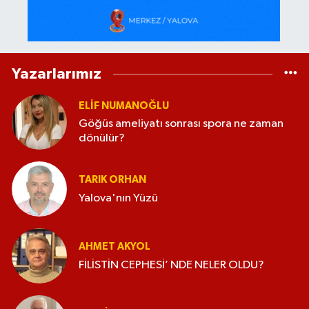
Yazarlarımız
ELİF NUMANOĞLU
Göğüs ameliyatı sonrası spora ne zaman
dönülür?
TARIK ORHAN
Yalova'nın Yüzü
AHMET AKYOL
FİLİSTİN CEPHESİ’ NDE NELER OLDU?