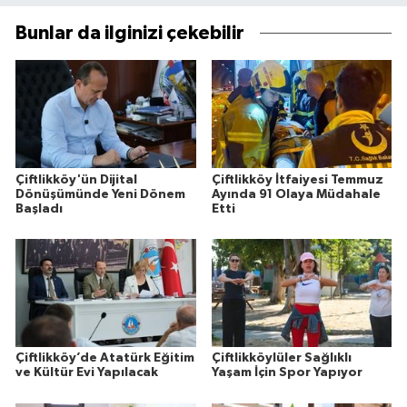
Bunlar da ilginizi çekebilir
Çiftlikköy'ün Dijital
Çiftlikköy İtfaiyesi Temmuz
Dönüşümünde Yeni Dönem
Ayında 91 Olaya Müdahale
Başladı
Etti
Çiftlikköy’de Atatürk Eğitim
Çiftlikköylüler Sağlıklı
ve Kültür Evi Yapılacak
Yaşam İçin Spor Yapıyor