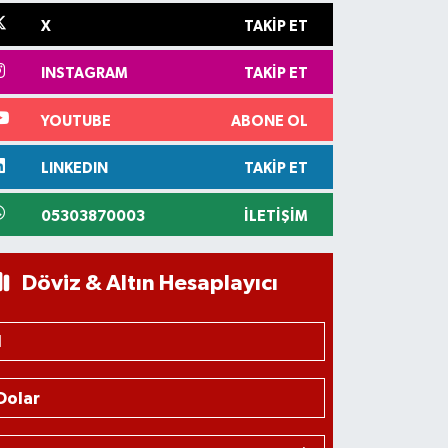
X
TAKIP ET
INSTAGRAM
TAKIP ET
YOUTUBE
ABONE OL
LINKEDIN
TAKIP ET
05303870003
İLETIŞIM
Döviz & Altın Hesaplayıcı