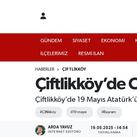
GÜNDEM
Yalova Nöbetçi Eczaneler
SİYASET
Yalova Hava Durumu
GÜNDEM
SİYASET
EKONOMİ
İLÇELERİMİZ
RESMİ İLAN
EKONOMİ
Yalova Namaz Vakitleri
KÜLTÜR
Yalova Trafik Yoğunluk Haritası
HABERLER
ÇİFTLİKKÖY
Çiftlikköy’de 
EĞİTİM
Puan Durumu ve Fikstür
Çiftlikköy’de 19 Mayıs Atatürk’
BİLİM VE TEKNOLOJİ
Tüm Manşetler
#Çiftlikköy
#19 mayıs
#Bayram
ASAYİŞ
Son Dakika Haberleri
ARDA YAVUZ
19.05.2025 - 14:54
SAĞLIK
Haber Arşivi
İNTERNET EDITÖRÜ
YAYINLANMA