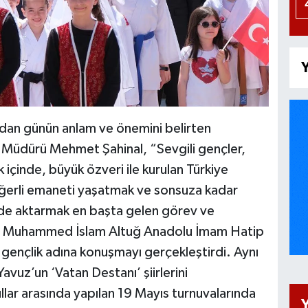
Y
ından günün anlam ve önemini belirten
 Müdürü Mehmet Şahinal, “Sevgili gençler,
k içinde, büyük özveri ile kurulan Türkiye
eğerli emaneti yaşatmak ve sonsuza kadar
lde aktarmak en başta gelen görev ve
it Muhammed İslam Altuğ Anadolu İmam Hatip
 gençlik adına konuşmayı gerçekleştirdi. Aynı
Yavuz’un ‘Vatan Destanı’ şiirlerini
llar arasında yapılan 19 Mayıs turnuvalarında