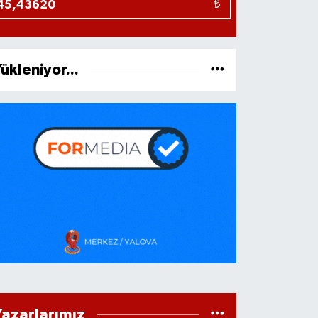
₺
ükleniyor...
Yazarlarımız