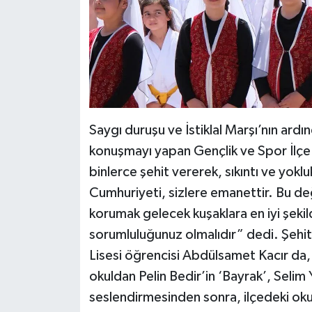
Saygı duruşu ve İstiklal Marşı’nın ard
konuşmayı yapan Gençlik ve Spor İlçe
binlerce şehit vererek, sıkıntı ve yoklu
Cumhuriyeti, sizlere emanettir. Bu d
korumak gelecek kuşaklara en iyi şeki
sorumluluğunuz olmalıdır” dedi. Şeh
Lisesi öğrencisi Abdülsamet Kacır da,
okuldan Pelin Bedir’in ‘Bayrak’, Selim 
seslendirmesinden sonra, ilçedeki oku