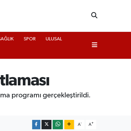
SAĞLIK
SPOR
ULUSAL
utlaması
ma programı gerçekleştirildi.
-
+
A
A