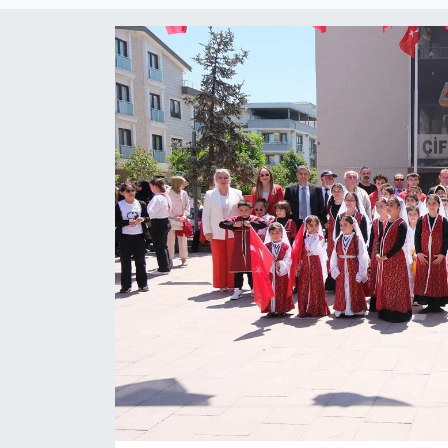
SPOR
ULUSAL
İLÇELERİMİZ
RESMİ İLAN