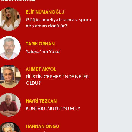
ELİF NUMANOĞLU
Göğüs ameliyatı sonrası spora
ne zaman dönülür?
TARIK ORHAN
Yalova'nın Yüzü
AHMET AKYOL
FİLİSTİN CEPHESİ’ NDE NELER
OLDU?
HAYRI TEZCAN
BUNLAR UNUTULDU MU?
HANNAN ÖNGÜ