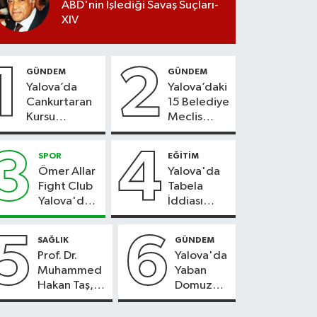
ABD'nin İşlediği Savaş Suçları-
XIV
1
2
GÜNDEM
GÜNDEM
Yalova’da
Yalova’daki
Cankurtaran
15 Belediye
Kursu
Meclis
Kayıtları
Üyesi Yeni
Başladı
Parti’ye
3
4
SPOR
EĞİTİM
Geçiyor
Ömer Allar
Yalova'da
Fight Club
Tabela
Yalova'da
İddiası
Yeni
Gerçeği
Tesisiyle
Yansıtmadı
5
6
SAĞLIK
GÜNDEM
Hizmete
Prof. Dr.
Yalova'da
Başladı
Muhammed
Yaban
Hakan Taş,
Domuzu
Aktif
Köylere
International
İndi,