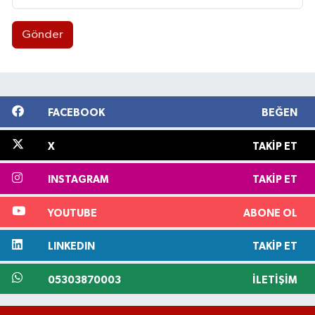
Gönder
FACEBOOK
BEĞEN
X
TAKIP ET
INSTAGRAM
TAKIP ET
YOUTUBE
ABONE OL
LINKEDIN
TAKIP ET
05303870003
İLETIŞIM