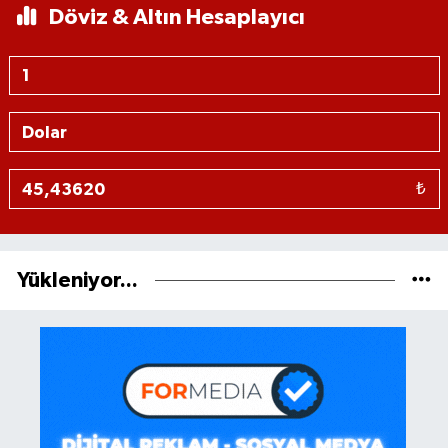
Döviz & Altın Hesaplayıcı
₺
Yükleniyor...