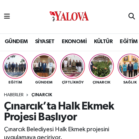
GÜNDEM
Yalova Nöbetçi Eczaneler
SİYASET
Yalova Hava Durumu
GÜNDEM
SİYASET
EKONOMİ
KÜLTÜR
EĞİTİM
EKONOMİ
Yalova Namaz Vakitleri
KÜLTÜR
Yalova Trafik Yoğunluk Haritası
EĞİTİM
GÜNDEM
ÇİFTLİKKÖY
ÇINARCIK
SAĞLIK
EĞİTİM
Puan Durumu ve Fikstür
HABERLER
ÇINARCIK
BİLİM VE TEKNOLOJİ
Tüm Manşetler
Çınarcık’ta Halk Ekmek
Projesi Başlıyor
ASAYİŞ
Son Dakika Haberleri
Çınarcık Belediyesi Halk Ekmek projesini
SAĞLIK
Haber Arşivi
uygulamaya geçiriyor.