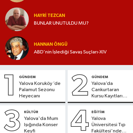
HAYRI TEZCAN
BUNLAR UNUTULDU MU?
HANNAN ÖNGÜ
ABD'nin İşlediği Savaş Suçları-XIV
1
2
GÜNDEM
GÜNDEM
Yalova Koruköy ’de
Yalova’da
Palamut Sezonu
Cankurtaran
Heyecanı
Kursu Kayıtları
Başladı
3
4
KÜLTÜR
EĞİTİM
Yalova'da Mum
Yalova
Işığında Konser
Üniversitesi Tıp
Keyfi
Fakültesi'nde