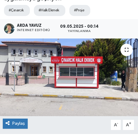
SPOR
#Çınarcık
#Halk Ekmek
#Proje
ARDA YAVUZ
ULUSAL
09.05.2025 - 00:14
İNTERNET EDITÖRÜ
YAYINLANMA
İLÇELERİMİZ
RESMİ İLAN
Paylaş
-
+
A
A