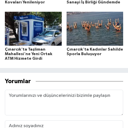
Kovaları Yenileniyor
Sanayi İş Birliği Gündemde
Çınarcık'ta Taşliman
Çınarcık'ta Kadınlar Sahilde
Mahallesi'ne Yeni Ortak
Sporla Buluşuyor
ATM Hizmete Girdi
Yorumlar