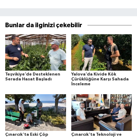
Bunlar da ilginizi çekebilir
Teşvikiye’de Desteklenen
Yalova’da Kivide Kök
Serada Hasat Başladı
Çürüklüğüne Karşı Sahada
İnceleme
Çınarcık'ta Eski Çöp
Çınarcık'ta Teknoloji ve