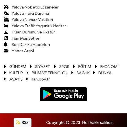
Yalova Nöbetçi Eczaneler
Yalova Hava Durumu
Yalova Namaz Vakitleri
Yalova Trafik Yoğunluk Haritası
Puan Durumu ve Fikstür
Tüm Manşetler
Son Dakika Haberleri
Haber Arşivi
GÜNDEM
SİYASET
SPOR
EĞİTİM
EKONOMİ
KÜLTÜR
BİLİM VE TEKNOLOJİ
SAĞLIK
DÜNYA
ASAYİŞ
ilan.gov.tr
RSS
Copyright © 2023. Her hakkı saklıdır.