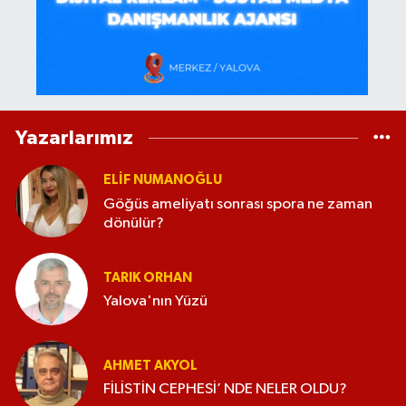
Yazarlarımız
ELİF NUMANOĞLU
Göğüs ameliyatı sonrası spora ne zaman
dönülür?
TARIK ORHAN
Yalova'nın Yüzü
AHMET AKYOL
FİLİSTİN CEPHESİ’ NDE NELER OLDU?