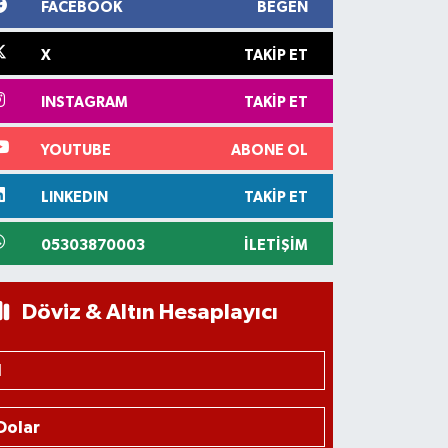
FACEBOOK
BEĞEN
X
TAKIP ET
INSTAGRAM
TAKIP ET
YOUTUBE
ABONE OL
LINKEDIN
TAKIP ET
05303870003
İLETIŞIM
Döviz & Altın Hesaplayıcı