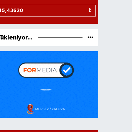
₺
ükleniyor...