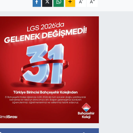
-
+
A
A