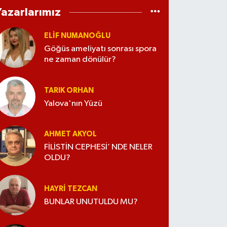
Yazarlarımız
ELİF NUMANOĞLU
Göğüs ameliyatı sonrası spora
ne zaman dönülür?
TARIK ORHAN
Yalova'nın Yüzü
AHMET AKYOL
FİLİSTİN CEPHESİ’ NDE NELER
OLDU?
HAYRI TEZCAN
BUNLAR UNUTULDU MU?