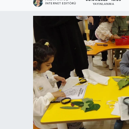
İNTERNET EDITÖRÜ
YAYINLANMA
SPOR
ULUSAL
İLÇELERİMİZ
RESMİ İLAN