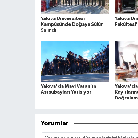
Yalova Üniversitesi
Yalova Üni
Kampüsünde Doğaya Sülün
Fakültesi
Salındı
Yalova'da Mavi Vatan'ın
Yalova'da
Astsubayları Yetişiyor
Kayıtları
Doğrulama
Yorumlar