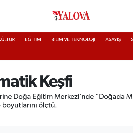
KÜLTÜR
EĞİTİM
BİLİM VE TEKNOLOJİ
ASAYİŞ
atik Keşfi
lerine Doğa Eğitim Merkezi’nde “Doğada Ma
 boyutlarını ölçtü.