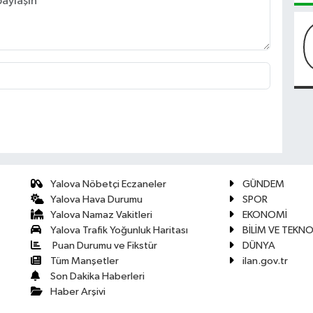
Yalova Nöbetçi Eczaneler
GÜNDEM
Yalova Hava Durumu
SPOR
Yalova Namaz Vakitleri
EKONOMİ
Yalova Trafik Yoğunluk Haritası
BİLİM VE TEKNO
Puan Durumu ve Fikstür
DÜNYA
Tüm Manşetler
ilan.gov.tr
Son Dakika Haberleri
Haber Arşivi