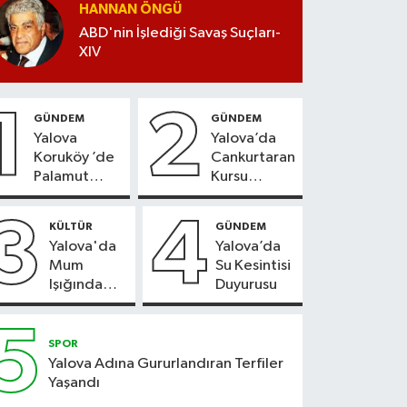
HANNAN ÖNGÜ
ABD'nin İşlediği Savaş Suçları-
XIV
1
2
GÜNDEM
GÜNDEM
Yalova
Yalova’da
Koruköy ’de
Cankurtaran
Palamut
Kursu
Sezonu
Kayıtları
Heyecanı
Başladı
3
4
KÜLTÜR
GÜNDEM
Yalova'da
Yalova’da
Mum
Su Kesintisi
Işığında
Duyurusu
Konser
Keyfi
5
SPOR
Yalova Adına Gururlandıran Terfiler
Yaşandı