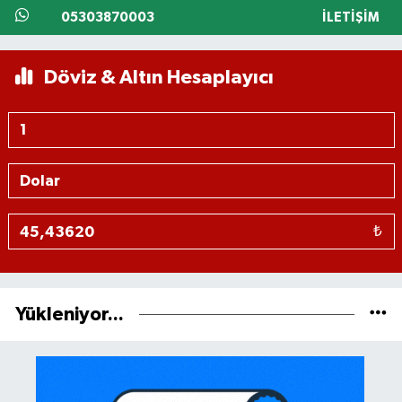
05303870003
İLETIŞIM
Döviz & Altın Hesaplayıcı
₺
Yükleniyor...