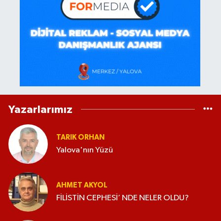
Yazarlarımız
TARIK ORHAN
Yalova'nın Yüzü
AHMET AKYOL
FİLİSTİN CEPHESİ’ NDE NELER OLDU?