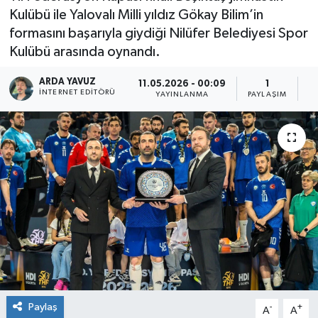
Kulübü ile Yalovalı Milli yıldız Gökay Bilim’in
SPOR
formasını başarıyla giydiği Nilüfer Belediyesi Spor
Kulübü arasında oynandı.
ULUSAL
ARDA YAVUZ
11.05.2026 - 00:09
1
İNTERNET EDITÖRÜ
YAYINLANMA
PAYLAŞIM
O
İLÇELERİMİZ
RESMİ İLAN
Paylaş
-
+
A
A