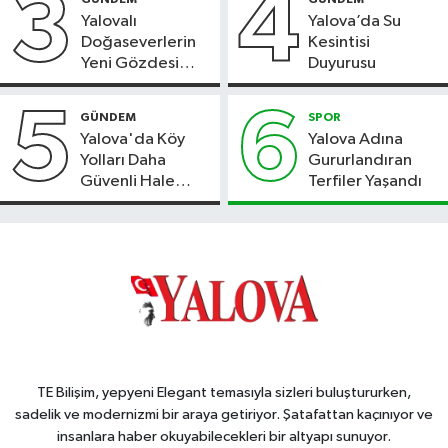
3
4
Yalovalı
Yalova’da Su
Doğaseverlerin
Kesintisi
Yeni Gözdesi
Duyurusu
Bolu'daki Meyve
Bahçesi
5
6
GÜNDEM
SPOR
Yalova'da Köy
Yalova Adına
Yolları Daha
Gururlandıran
Güvenli Hale
Terfiler Yaşandı
Geliyor
TE Bilişim, yepyeni Elegant temasıyla sizleri buluştururken,
sadelik ve modernizmi bir araya getiriyor. Şatafattan kaçınıyor ve
insanlara haber okuyabilecekleri bir altyapı sunuyor.