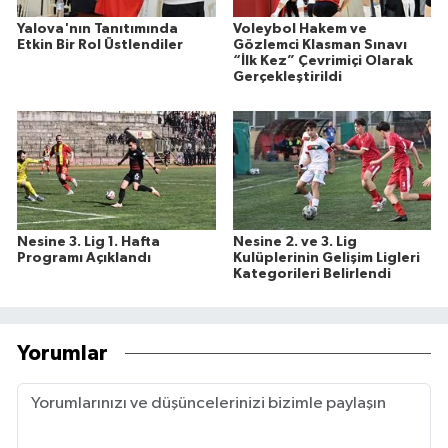
Yalova'nın Tanıtımında
Voleybol Hakem ve
Etkin Bir Rol Üstlendiler
Gözlemci Klasman Sınavı
“İlk Kez” Çevrimiçi Olarak
Gerçekleştirildi
Nesine 3. Lig 1. Hafta
Nesine 2. ve 3. Lig
Programı Açıklandı
Kulüplerinin Gelişim Ligleri
Kategorileri Belirlendi
Yorumlar