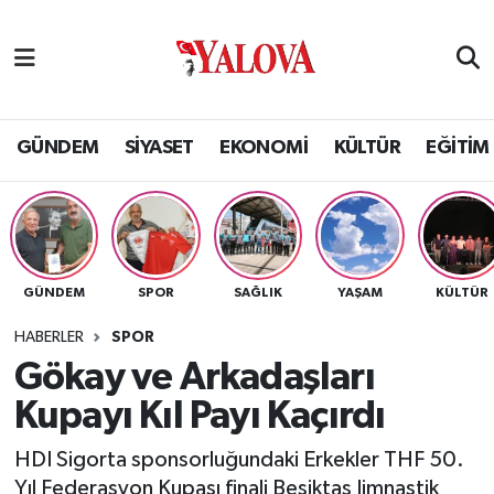
GÜNDEM
Yalova Nöbetçi Eczaneler
SİYASET
Yalova Hava Durumu
GÜNDEM
SİYASET
EKONOMİ
KÜLTÜR
EĞİTİM
EKONOMİ
Yalova Namaz Vakitleri
KÜLTÜR
Yalova Trafik Yoğunluk Haritası
GÜNDEM
SPOR
SAĞLIK
YAŞAM
KÜLTÜR
EĞİTİM
Puan Durumu ve Fikstür
HABERLER
SPOR
BİLİM VE TEKNOLOJİ
Tüm Manşetler
Gökay ve Arkadaşları
Kupayı Kıl Payı Kaçırdı
ASAYİŞ
Son Dakika Haberleri
HDI Sigorta sponsorluğundaki Erkekler THF 50.
SAĞLIK
Haber Arşivi
Yıl Federasyon Kupası finali Beşiktaş Jimnastik