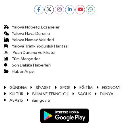
Yalova Nöbetçi Eczaneler
Yalova Hava Durumu
Yalova Namaz Vakitleri
Yalova Trafik Yoğunluk Haritası
Puan Durumu ve Fikstür
Tüm Manşetler
Son Dakika Haberleri
Haber Arşivi
GÜNDEM
SİYASET
SPOR
EĞİTİM
EKONOMİ
KÜLTÜR
BİLİM VE TEKNOLOJİ
SAĞLIK
DÜNYA
ASAYİŞ
ilan.gov.tr