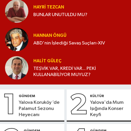
HAYRI TEZCAN
BUNLAR UNUTULDU MU?
HANNAN ÖNGÜ
ABD'nin İşlediği Savaş Suçları-XIV
HALIT GÜLEÇ
TEŞVİK VAR, KREDİ VAR... PEKİ
KULLANABİLİYOR MUYUZ?
1
2
GÜNDEM
KÜLTÜR
Yalova Koruköy ’de
Yalova'da Mum
Palamut Sezonu
Işığında Konser
Heyecanı
Keyfi
GÜNDEM
GÜNDEM