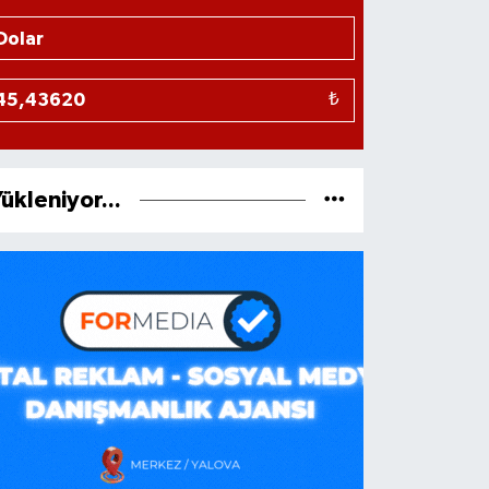
₺
ükleniyor...