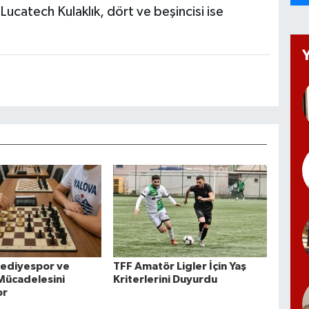
Lucatech Kulaklık, dört ve beşincisi ise
.
lediyespor ve
TFF Amatör Ligler İçin Yaş
 Mücadelesini
Kriterlerini Duyurdu
or