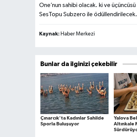
One’nun sahibi olacak. ki ve üçüncüsü 
SesTopu Subzero ile ödüllendirilecek
Kaynak:
Haber Merkezi
Bunlar da ilginizi çekebilir
Çınarcık'ta Kadınlar Sahilde
Yalova Be
Sporla Buluşuyor
Altınkale
Sürdürüy