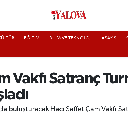
KÜLTÜR
EĞİTİM
BİLİM VE TEKNOLOJİ
ASAYİŞ
m Vakfı Satranç Turn
şladı
nçla buluşturacak Hacı Saffet Çam Vakfı Sa