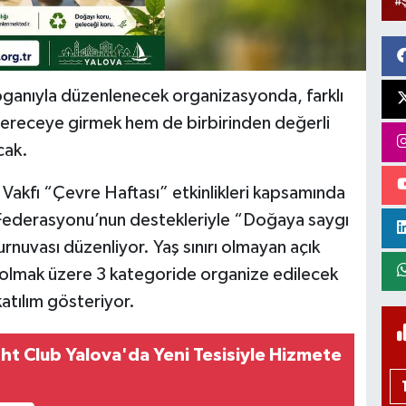
anıyla düzenlenecek organizasyonda, farklı
dereceye girmek hem de birbirinden değerli
cak.
 Vakfı “Çevre Haftası” etkinlikleri kapsamında
 Federasyonu’nun destekleriyle “Doğaya saygı
nuvası düzenliyor. Yaş sınırı olmayan açık
tı olmak üzere 3 kategoride organize edilecek
atılım gösteriyor.
ght Club Yalova'da Yeni Tesisiyle Hizmete