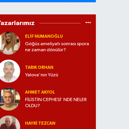
Yazarlarımız
ELİF NUMANOĞLU
Göğüs ameliyatı sonrası spora
ne zaman dönülür?
TARIK ORHAN
Yalova'nın Yüzü
AHMET AKYOL
FİLİSTİN CEPHESİ’ NDE NELER
OLDU?
HAYRI TEZCAN