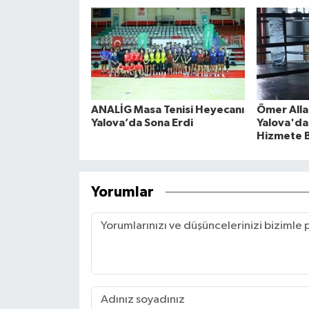
ANALİG Masa Tenisi Heyecanı
Ömer Alla
Yalova’da Sona Erdi
Yalova'da 
Hizmete B
Yorumlar