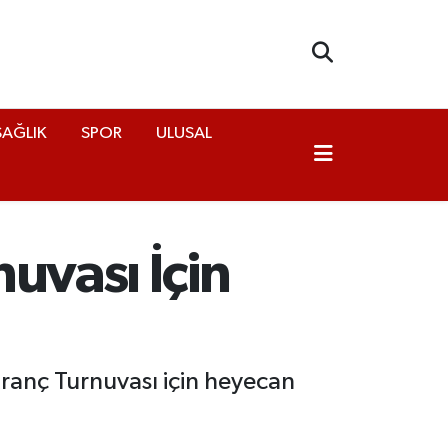
SAĞLIK
SPOR
ULUSAL
uvası İçin
tranç Turnuvası için heyecan