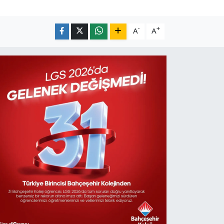
-
+
A
A