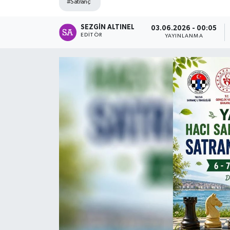
#Satranç
SPOR
SEZGIN ALTINEL
03.06.2026 - 00:05
EDITÖR
YAYINLANMA
ULUSAL
İLÇELERİMİZ
RESMİ İLAN