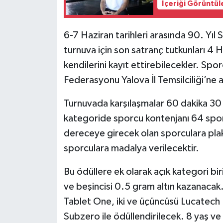
İçeriği Görüntül
6-7 Haziran tarihleri arasında 90. Yıl
turnuva için son satranç tutkunları 4
kendilerini kayıt ettirebilecekler. Sporc
Federasyonu Yalova İl Temsilciliği’ne ai
Turnuvada karşılaşmalar 60 dakika 30
kategoride sporcu kontenjanı 64 sporcu
dereceye girecek olan sporculara plak
sporculara madalya verilecektir.
Bu ödüllere ek olarak açık kategori birin
ve beşincisi 0.5 gram altın kazanacak
Tablet One, iki ve üçüncüsü Lucatech K
Subzero ile ödüllendirilecek. 8 yaş ve 