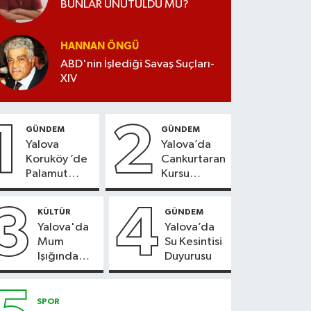
BUNLAR UNUTULDU MU?
HANNAN ÖNGÜ
ABD'nin İşlediği Savaş Suçları-
XIV
1
2
GÜNDEM
GÜNDEM
Yalova
Yalova’da
Koruköy ’de
Cankurtaran
Palamut
Kursu
Sezonu
Kayıtları
Heyecanı
Başladı
3
4
KÜLTÜR
GÜNDEM
Yalova'da
Yalova’da
Mum
Su Kesintisi
Işığında
Duyurusu
Konser
Keyfi
SPOR