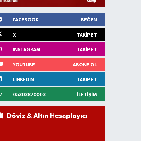
FACEBOOK
BEĞEN
X
TAKIP ET
INSTAGRAM
TAKIP ET
YOUTUBE
ABONE OL
LINKEDIN
TAKIP ET
05303870003
İLETIŞIM
Döviz & Altın Hesaplayıcı