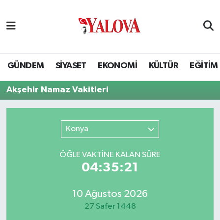
GÜNDEM
Yalova Nöbetçi Eczaneler
SİYASET
Yalova Hava Durumu
GÜNDEM
SİYASET
EKONOMİ
KÜLTÜR
EĞİTİM
EKONOMİ
Yalova Namaz Vakitleri
Akşehir Namaz Vakitleri
KÜLTÜR
Yalova Trafik Yoğunluk Haritası
Konya
EĞİTİM
Puan Durumu ve Fikstür
ÖĞLE VAKTİNE KALAN SÜRE
BİLİM VE TEKNOLOJİ
Tüm Manşetler
04:35:21
ASAYİŞ
Son Dakika Haberleri
10 Ağustos 2026
27 Safer 1448
SAĞLIK
Haber Arşivi