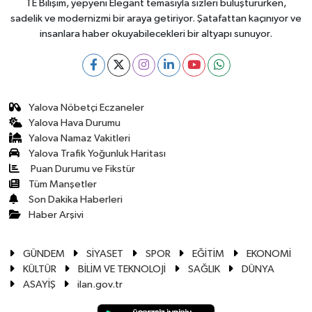
TE Bilişim, yepyeni Elegant temasıyla sizleri buluştururken,
sadelik ve modernizmi bir araya getiriyor. Şatafattan kaçınıyor ve
insanlara haber okuyabilecekleri bir altyapı sunuyor.
Yalova Nöbetçi Eczaneler
Yalova Hava Durumu
Yalova Namaz Vakitleri
Yalova Trafik Yoğunluk Haritası
Puan Durumu ve Fikstür
Tüm Manşetler
Son Dakika Haberleri
Haber Arşivi
GÜNDEM
SİYASET
SPOR
EĞİTİM
EKONOMİ
KÜLTÜR
BİLİM VE TEKNOLOJİ
SAĞLIK
DÜNYA
ASAYİŞ
ilan.gov.tr