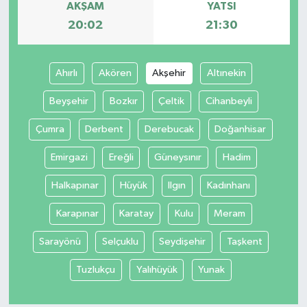
AKŞAM
YATSI
20:02
21:30
Ahırlı
Akören
Akşehir
Altınekin
Beyşehir
Bozkır
Çeltik
Cihanbeyli
Çumra
Derbent
Derebucak
Doğanhisar
Emirgazi
Ereğli
Güneysınır
Hadim
Halkapınar
Hüyük
Ilgın
Kadınhanı
Karapınar
Karatay
Kulu
Meram
Sarayönü
Selçuklu
Seydişehir
Taşkent
Tuzlukçu
Yalıhüyük
Yunak