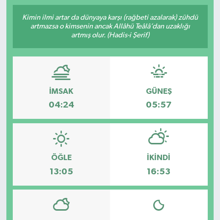
SPOR
Kimin ilmi artar da dünyaya karşı (rağbeti azalarak) zühdü
artmazsa o kimsenin ancak Allâhü Teâlâ’dan uzaklığı
artmış olur. (Hadis-i Şerif)
ULUSAL
İLÇELERİMİZ
İMSAK
GÜNEŞ
RESMİ İLAN
04:24
05:57
ÖĞLE
İKINDI
13:05
16:53