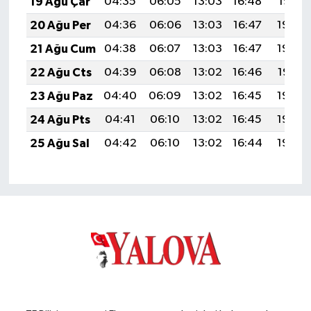
19 Ağu Çar
04:35
06:05
13:03
16:48
19:51
20 Ağu Per
04:36
06:06
13:03
16:47
19:50
21 Ağu Cum
04:38
06:07
13:03
16:47
19:48
22 Ağu Cts
04:39
06:08
13:02
16:46
19:47
23 Ağu Paz
04:40
06:09
13:02
16:45
19:46
24 Ağu Pts
04:41
06:10
13:02
16:45
19:44
25 Ağu Sal
04:42
06:10
13:02
16:44
19:43