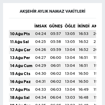
AKŞEHIR AYLIK NAMAZ VAKITLERI
İMSAK
GÜNEŞ
ÖĞLE
İKINDI
AKŞA
10 Ağu Pts
04:24
05:57
13:05
16:53
20:02
11 Ağu Sal
04:25
05:58
13:05
16:52
20:01
12 Ağu Çar
04:26
05:59
13:04
16:52
20:00
13 Ağu Per
04:27
06:00
13:04
16:51
19:59
14 Ağu Cum
04:29
06:01
13:04
16:51
19:58
15 Ağu Cts
04:30
06:02
13:04
16:50
19:56
16 Ağu Paz
04:31
06:02
13:04
16:50
19:55
17 Ağu Pts
04:33
06:03
13:04
16:49
19:54
18 Ağu Sal
04:34
06:04
13:03
16:48
19:52