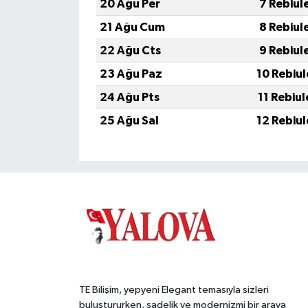
20 Ağu Per
7 Rebiul
21 Ağu Cum
8 Rebiul
22 Ağu Cts
9 Rebiul
23 Ağu Paz
10 Rebiu
24 Ağu Pts
11 Rebiu
25 Ağu Sal
12 Rebiu
TE Bilişim, yepyeni Elegant temasıyla sizleri
buluştururken, sadelik ve modernizmi bir araya