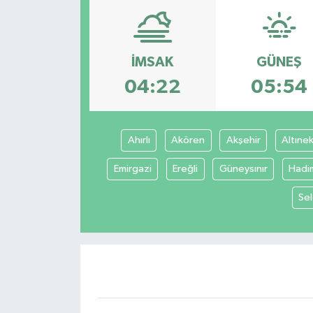
SPOR
ULUSAL
İMSAK
GÜNEŞ
04:22
05:54
İLÇELERİMİZ
RESMİ İLAN
Ahırlı
Akören
Akşehir
Altınek
Emirgazi
Ereğli
Güneysınır
Hadi
Sel