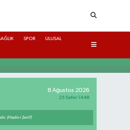
SAĞLIK
SPOR
ULUSAL
8 Ağustos 2026
25 Safer 1448
ır. (Hadis-i Şerif)