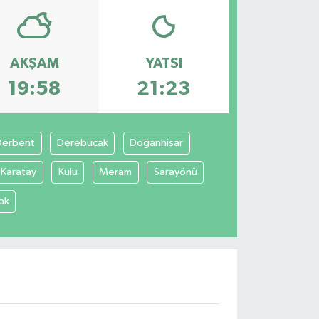
AKŞAM
YATSI
19:58
21:23
Derbent
Derebucak
Doğanhisar
Karatay
Kulu
Meram
Sarayönü
ak