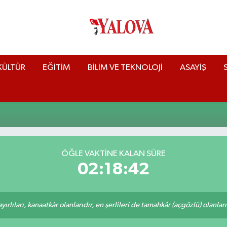
KÜLTÜR
EĞİTİM
BİLİM VE TEKNOLOJİ
ASAYİŞ
ÖĞLE VAKTİNE KALAN SÜRE
02:18:42
rlıları, kanaatkâr olanlarıdır, en şerlileri de tamahkâr (açgözlü) olanlarıd