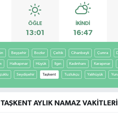
ÖĞLE
İKINDI
13:01
16:47
in
Beyşehir
Bozkır
Çeltik
Cihanbeyli
Çumra
m
Halkapınar
Hüyük
Ilgın
Kadınhanı
Karapınar
çuklu
Seydişehir
Taşkent
Tuzlukçu
Yalıhüyük
Yun
TAŞKENT AYLIK NAMAZ VAKITLERI