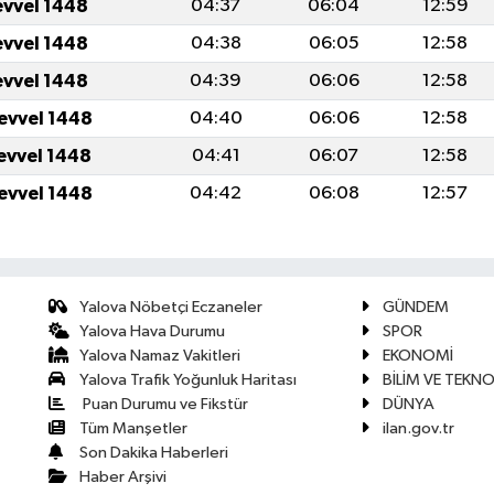
evvel 1448
04:37
06:04
12:59
evvel 1448
04:38
06:05
12:58
evvel 1448
04:39
06:06
12:58
levvel 1448
04:40
06:06
12:58
levvel 1448
04:41
06:07
12:58
levvel 1448
04:42
06:08
12:57
Yalova Nöbetçi Eczaneler
GÜNDEM
Yalova Hava Durumu
SPOR
Yalova Namaz Vakitleri
EKONOMİ
Yalova Trafik Yoğunluk Haritası
BİLİM VE TEKNO
Puan Durumu ve Fikstür
DÜNYA
Tüm Manşetler
ilan.gov.tr
Son Dakika Haberleri
Haber Arşivi