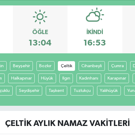
ÖĞLE
İKINDI
13:04
16:53
in
Beyşehir
Bozkır
Çeltik
Cihanbeyli
Çumra
m
Halkapınar
Hüyük
Ilgın
Kadınhanı
Karapınar
çuklu
Seydişehir
Taşkent
Tuzlukçu
Yalıhüyük
Yun
ÇELTIK AYLIK NAMAZ VAKITLERI