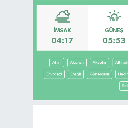
SPOR
ULUSAL
İMSAK
GÜNEŞ
İLÇELERİMİZ
04:17
05:53
RESMİ İLAN
Ahırlı
Akören
Akşehir
Altınek
Emirgazi
Ereğli
Güneysınır
Hadi
Sel