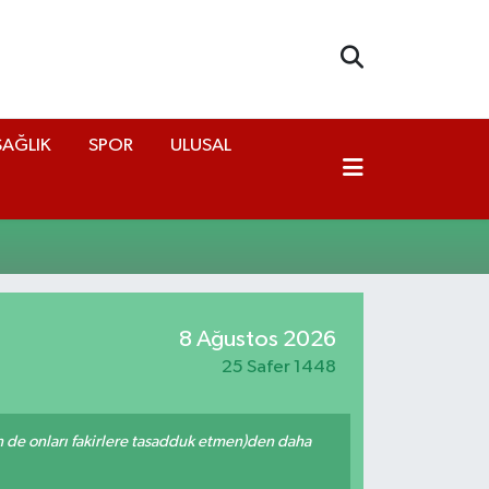
SAĞLIK
SPOR
ULUSAL
8 Ağustos 2026
25 Safer 1448
enin de onları fakirlere tasadduk etmen)den daha