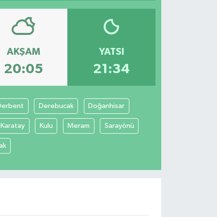
AKŞAM
YATSI
20:05
21:34
Derbent
Derebucak
Doğanhisar
Karatay
Kulu
Meram
Sarayönü
ak