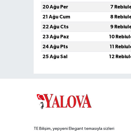
20 Ağu Per
7 Rebiul
21 Ağu Cum
8 Rebiul
22 Ağu Cts
9 Rebiul
23 Ağu Paz
10 Rebiu
24 Ağu Pts
11 Rebiu
25 Ağu Sal
12 Rebiu
TE Bilişim, yepyeni Elegant temasıyla sizleri