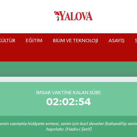
KÜLTÜR
EĞİTİM
BİLİM VE TEKNOLOJİ
ASAYİŞ
İMSAK VAKTİNE KALAN SÜRE
02:02:54
n senin vasıtanla hidâyete ermesi, senin için kızıl develer (bahşedilip s
hayırlıdır. (Hadis-i Şerif)