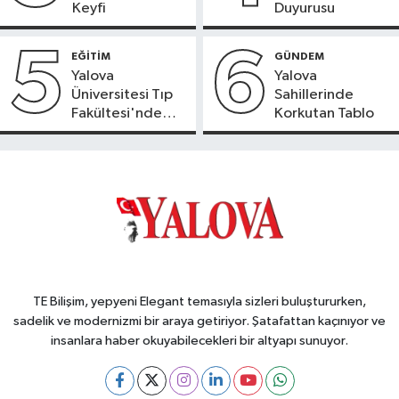
Keyfi
Duyurusu
5
6
EĞİTİM
GÜNDEM
Yalova
Yalova
Üniversitesi Tıp
Sahillerinde
Fakültesi'nde
Korkutan Tablo
Yeni Dönem
TE Bilişim, yepyeni Elegant temasıyla sizleri buluştururken,
sadelik ve modernizmi bir araya getiriyor. Şatafattan kaçınıyor ve
insanlara haber okuyabilecekleri bir altyapı sunuyor.