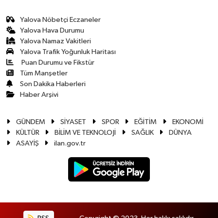
Yalova Nöbetçi Eczaneler
Yalova Hava Durumu
Yalova Namaz Vakitleri
Yalova Trafik Yoğunluk Haritası
Puan Durumu ve Fikstür
Tüm Manşetler
Son Dakika Haberleri
Haber Arşivi
GÜNDEM
SİYASET
SPOR
EĞİTİM
EKONOMİ
KÜLTÜR
BİLİM VE TEKNOLOJİ
SAĞLIK
DÜNYA
ASAYİŞ
ilan.gov.tr