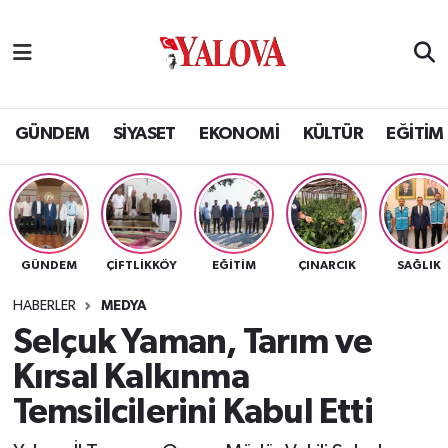
GÜNDEM
Yalova Nöbetçi Eczaneler
SİYASET
Yalova Hava Durumu
GÜNDEM
SİYASET
EKONOMİ
KÜLTÜR
EĞİTİM
EKONOMİ
Yalova Namaz Vakitleri
KÜLTÜR
Yalova Trafik Yoğunluk Haritası
GÜNDEM
ÇİFTLİKKÖY
EĞİTİM
ÇINARCIK
SAĞLIK
EĞİTİM
Puan Durumu ve Fikstür
HABERLER
MEDYA
BİLİM VE TEKNOLOJİ
Tüm Manşetler
Selçuk Yaman, Tarım ve
Kırsal Kalkınma
ASAYİŞ
Son Dakika Haberleri
Temsilcilerini Kabul Etti
SAĞLIK
Haber Arşivi