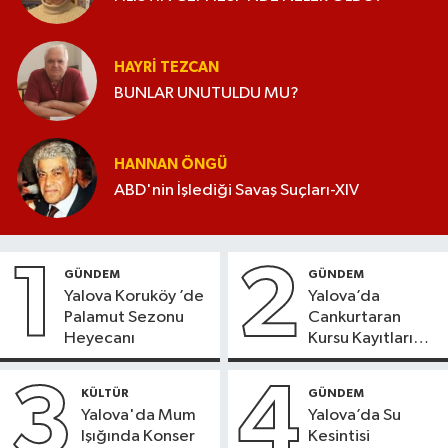
HAYRI TEZCAN
BUNLAR UNUTULDU MU?
HANNAN ÖNGÜ
ABD'nin İşlediği Savaş Suçları-XIV
1
2
GÜNDEM
GÜNDEM
Yalova Koruköy ’de
Yalova’da
Palamut Sezonu
Cankurtaran
Heyecanı
Kursu Kayıtları
Başladı
3
4
KÜLTÜR
GÜNDEM
Yalova'da Mum
Yalova’da Su
Işığında Konser
Kesintisi