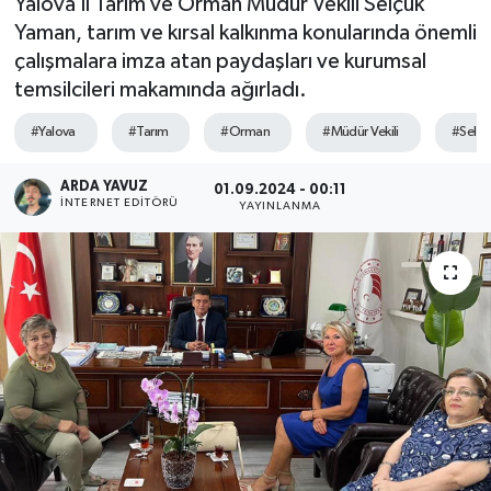
Yalova İl Tarım ve Orman Müdür Vekili Selçuk
Yaman, tarım ve kırsal kalkınma konularında önemli
SPOR
çalışmalara imza atan paydaşları ve kurumsal
temsilcileri makamında ağırladı.
ULUSAL
#Yalova
#Tarım
#Orman
#Müdür Vekili
#Selç
İLÇELERİMİZ
ARDA YAVUZ
01.09.2024 - 00:11
RESMİ İLAN
İNTERNET EDITÖRÜ
YAYINLANMA