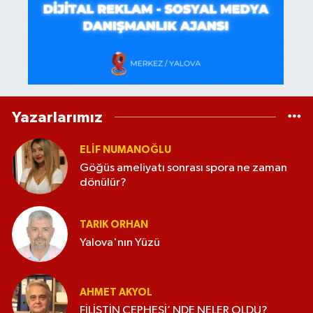
Yazarlarımız
ELİF NUMANOĞLU
Göğüs ameliyatı sonrası spora ne zaman
dönülür?
TARIK ORHAN
Yalova'nın Yüzü
AHMET AKYOL
FİLİSTİN CEPHESİ’ NDE NELER OLDU?