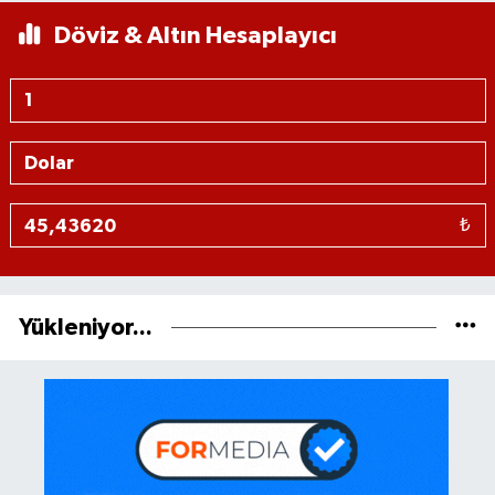
Döviz & Altın Hesaplayıcı
₺
Yükleniyor...