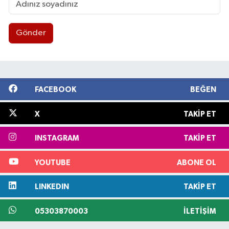
Gönder
FACEBOOK
BEĞEN
X
TAKIP ET
INSTAGRAM
TAKIP ET
YOUTUBE
ABONE OL
LINKEDIN
TAKIP ET
05303870003
İLETIŞIM