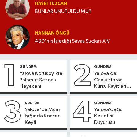
HAYRI TEZCAN
BUNLAR UNUTULDU MU?
HANNAN ÖNGÜ
ABD'nin İşlediği Savaş Suçları-XIV
1
2
GÜNDEM
GÜNDEM
Yalova Koruköy ’de
Yalova’da
Palamut Sezonu
Cankurtaran
Heyecanı
Kursu Kayıtları
Başladı
3
4
KÜLTÜR
GÜNDEM
Yalova'da Mum
Yalova’da Su
Işığında Konser
Kesintisi
Keyfi
Duyurusu