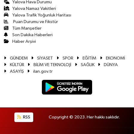
Yalova Hava Durumu
Yalova Namaz Vakitleri
Yalova Trafik Yoğunluk Haritası
Puan Durumu ve Fikstür
Tüm Manşetler
Son Dakika Haberleri
Haber Arşivi
GÜNDEM
SİYASET
SPOR
EĞİTİM
EKONOMİ
KÜLTÜR
BİLİM VE TEKNOLOJİ
SAĞLIK
DÜNYA
ASAYİŞ
ilan.gov.tr
RSS
Copyright © 2023. Her hakkı saklıdır.