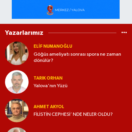
Yazarlarımız
ELİF NUMANOĞLU
Göğüs ameliyatı sonrası spora ne zaman
dönülür?
TARIK ORHAN
Yalova'nın Yüzü
AHMET AKYOL
FİLİSTİN CEPHESİ’ NDE NELER OLDU?