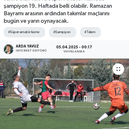
şampiyon 19. Haftada belli olabilir. Ramazan
SPOR
Bayramı arasının ardından takımlar maçlarını
bugün ve yarın oynayacak.
ULUSAL
#Süper amatör küme
#Şampiyon
#Takım
İLÇELERİMİZ
ARDA YAVUZ
05.04.2025 - 00:17
İNTERNET EDITÖRÜ
YAYINLANMA
RESMİ İLAN