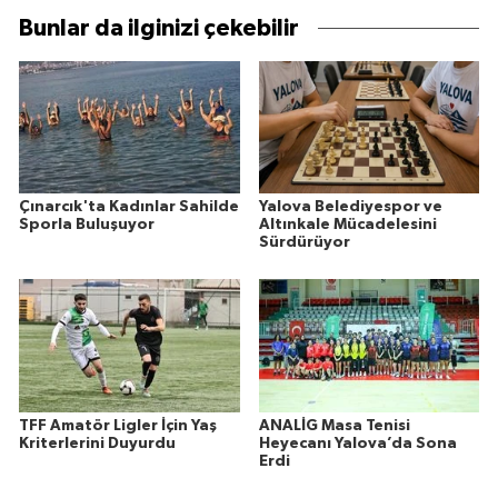
Bunlar da ilginizi çekebilir
Çınarcık'ta Kadınlar Sahilde
Yalova Belediyespor ve
Sporla Buluşuyor
Altınkale Mücadelesini
Sürdürüyor
TFF Amatör Ligler İçin Yaş
ANALİG Masa Tenisi
Kriterlerini Duyurdu
Heyecanı Yalova’da Sona
Erdi