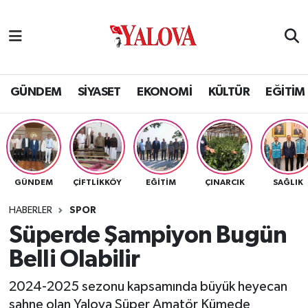
GÜNDEM
Yalova Nöbetçi Eczaneler
SİYASET
Yalova Hava Durumu
GÜNDEM
SİYASET
EKONOMİ
KÜLTÜR
EĞİTİM
EKONOMİ
Yalova Namaz Vakitleri
KÜLTÜR
Yalova Trafik Yoğunluk Haritası
GÜNDEM
ÇİFTLİKKÖY
EĞİTİM
ÇINARCIK
SAĞLIK
EĞİTİM
Puan Durumu ve Fikstür
HABERLER
SPOR
BİLİM VE TEKNOLOJİ
Tüm Manşetler
Süperde Şampiyon Bugün
Belli Olabilir
ASAYİŞ
Son Dakika Haberleri
2024-2025 sezonu kapsamında büyük heyecan
SAĞLIK
Haber Arşivi
sahne olan Yalova Süper Amatör Kümede