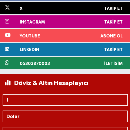
X
TAKIP ET
INSTAGRAM
TAKIP ET
YOUTUBE
ABONE OL
LINKEDIN
TAKIP ET
05303870003
İLETIŞIM
Döviz & Altın Hesaplayıcı