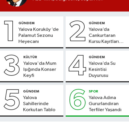
1
2
GÜNDEM
GÜNDEM
Yalova Koruköy ’de
Yalova’da
Palamut Sezonu
Cankurtaran
Heyecanı
Kursu Kayıtları
Başladı
3
4
KÜLTÜR
GÜNDEM
Yalova'da Mum
Yalova’da Su
Işığında Konser
Kesintisi
Keyfi
Duyurusu
5
6
GÜNDEM
SPOR
Yalova
Yalova Adına
Sahillerinde
Gururlandıran
Korkutan Tablo
Terfiler Yaşandı