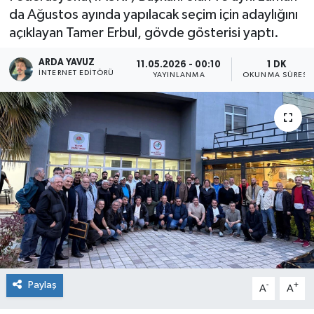
da Ağustos ayında yapılacak seçim için adaylığını
SPOR
açıklayan Tamer Erbul, gövde gösterisi yaptı.
ULUSAL
ARDA YAVUZ
11.05.2026 - 00:10
1 DK
İNTERNET EDITÖRÜ
YAYINLANMA
OKUNMA SÜRESI
İLÇELERİMİZ
RESMİ İLAN
Paylaş
-
+
A
A