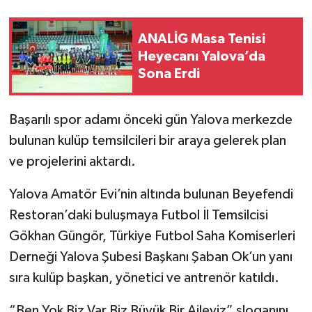
ANALİG Masa Tenisi
Heyecanı Yalova’da
Sona Erdi
Başarılı spor adamı önceki gün Yalova merkezde
bulunan kulüp temsilcileri bir araya gelerek plan
ve projelerini aktardı.
Yalova Amatör Evi’nin altında bulunan Beyefendi
Restoran’daki buluşmaya Futbol İl Temsilcisi
Gökhan Güngör, Türkiye Futbol Saha Komiserleri
Derneği Yalova Şubesi Başkanı Şaban Ok’un yanı
sıra kulüp başkan, yönetici ve antrenör katıldı.
“Ben Yok Biz Var Biz Büyük Bir Aileyiz” sloganını