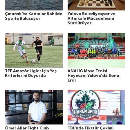
Çınarcık'ta Kadınlar Sahilde
Yalova Belediyespor ve
Sporla Buluşuyor
Altınkale Mücadelesini
Sürdürüyor
TFF Amatör Ligler İçin Yaş
ANALİG Masa Tenisi
Kriterlerini Duyurdu
Heyecanı Yalova’da Sona
Erdi
Ömer Allar Fight Club
TBL’nde Fikstür Çekimi