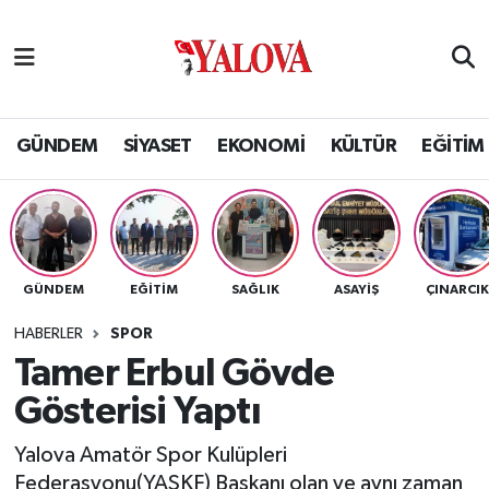
GÜNDEM
Yalova Nöbetçi Eczaneler
SİYASET
Yalova Hava Durumu
GÜNDEM
SİYASET
EKONOMİ
KÜLTÜR
EĞİTİM
EKONOMİ
Yalova Namaz Vakitleri
KÜLTÜR
Yalova Trafik Yoğunluk Haritası
GÜNDEM
EĞİTİM
SAĞLIK
ASAYİŞ
ÇINARCI
EĞİTİM
Puan Durumu ve Fikstür
HABERLER
SPOR
BİLİM VE TEKNOLOJİ
Tüm Manşetler
Tamer Erbul Gövde
Gösterisi Yaptı
ASAYİŞ
Son Dakika Haberleri
Yalova Amatör Spor Kulüpleri
SAĞLIK
Haber Arşivi
Federasyonu(YASKF) Başkanı olan ve aynı zaman