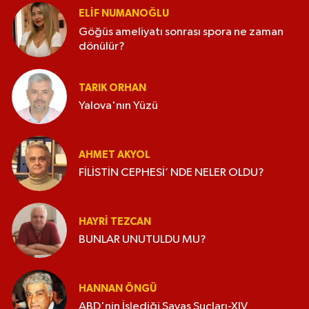
ELİF NUMANOĞLU
Göğüs ameliyatı sonrası spora ne zaman
dönülür?
TARIK ORHAN
Yalova'nın Yüzü
AHMET AKYOL
FİLİSTİN CEPHESİ’ NDE NELER OLDU?
HAYRI TEZCAN
BUNLAR UNUTULDU MU?
HANNAN ÖNGÜ
ABD'nin İşlediği Savaş Suçları-XIV