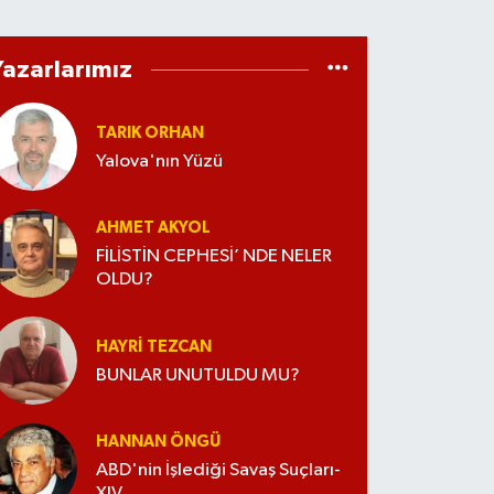
Yazarlarımız
TARIK ORHAN
Yalova'nın Yüzü
AHMET AKYOL
FİLİSTİN CEPHESİ’ NDE NELER
OLDU?
HAYRI TEZCAN
BUNLAR UNUTULDU MU?
HANNAN ÖNGÜ
ABD'nin İşlediği Savaş Suçları-
XIV