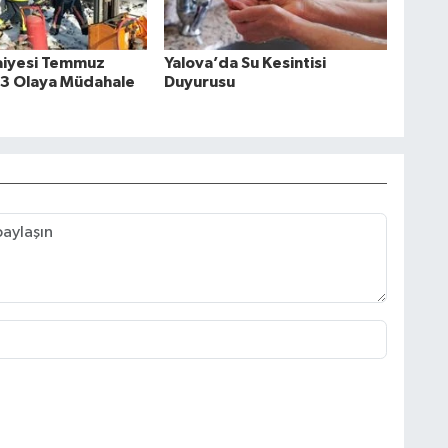
faiyesi Temmuz
Yalova’da Su Kesintisi
3 Olaya Müdahale
Duyurusu