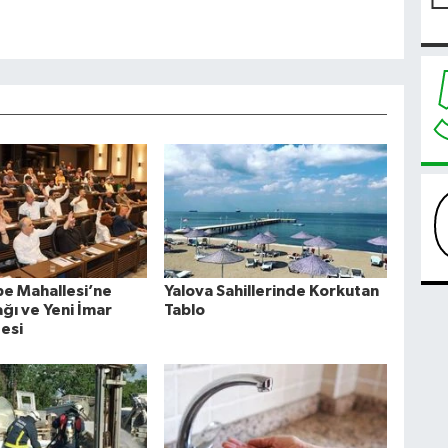
e Mahallesi’ne
Yalova Sahillerinde Korkutan
ğı ve Yeni İmar
Tablo
desi