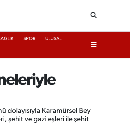
SAĞLIK
SPOR
ULUSAL
neleriyle
nü dolayısıyla Karamürsel Bey
ehit ve gazi eşleri ile şehit