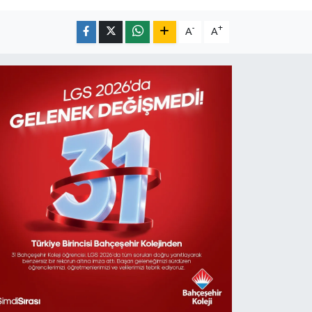
-
+
A
A