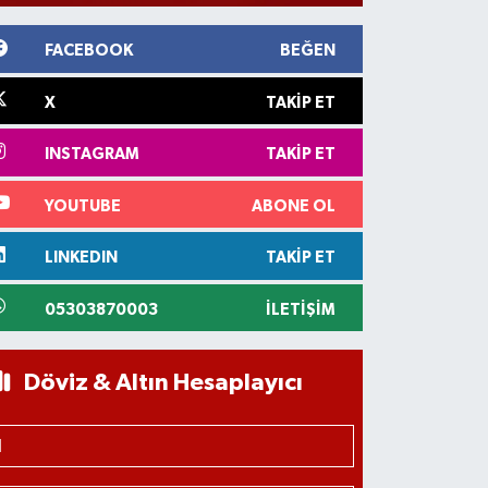
FACEBOOK
BEĞEN
X
TAKIP ET
INSTAGRAM
TAKIP ET
YOUTUBE
ABONE OL
LINKEDIN
TAKIP ET
05303870003
İLETIŞIM
Döviz & Altın Hesaplayıcı