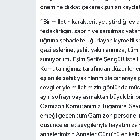
önemine dikkat çekerek şunları kaydet
“Bir milletin karakteri, yetiştirdiği e
fedakârlığın, sabrın ve sarsılmaz vatan 
uğruna şehadete uğurlayan kıymetli şe
gazi eşlerine, şehit yakınlarımıza, tü
sunuyorum. Eşim Şerife Şengül Usta Ha
Komutanlığımız tarafından düzenlenen
eşleri ile şehit yakınlarımızla bir aray
sevgileriyle milletimizin gönlünde müst
aynı sofrayı paylaşmaktan büyük bir o
Garnizon Komutanımız Tuğamiral Sayı
emeği geçen tüm Garnizon personelin
düşüncelerle; sevgileriyle hayatımıza 
annelerimizin Anneler Günü’nü en kalb