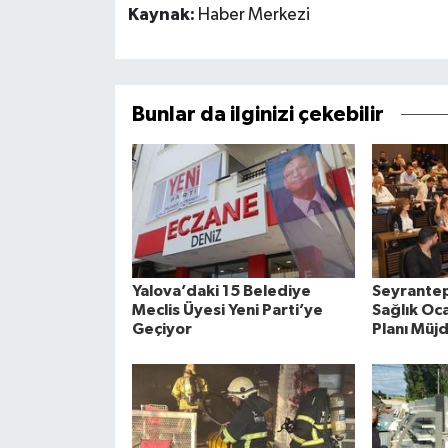
Kaynak:
Haber Merkezi
Bunlar da ilginizi çekebilir
Yalova’daki 15 Belediye
Seyrantep
Meclis Üyesi Yeni Parti’ye
Sağlık Oca
Geçiyor
Planı Müj