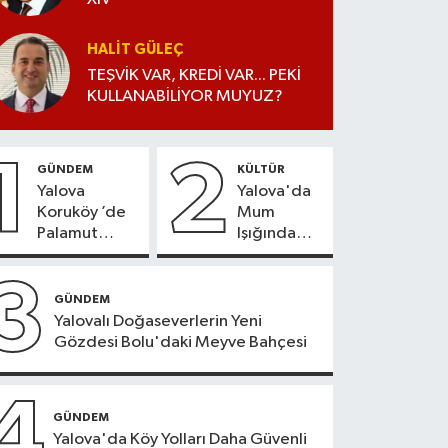
HALIT GÜLEÇ
TEŞVİK VAR, KREDİ VAR... PEKİ
KULLANABİLİYOR MUYUZ?
1
2
GÜNDEM
KÜLTÜR
Yalova
Yalova'da
Koruköy ’de
Mum
Palamut
Işığında
Sezonu
Konser
Heyecanı
Keyfi
3
GÜNDEM
Yalovalı Doğaseverlerin Yeni
Gözdesi Bolu'daki Meyve Bahçesi
4
GÜNDEM
Yalova'da Köy Yolları Daha Güvenli