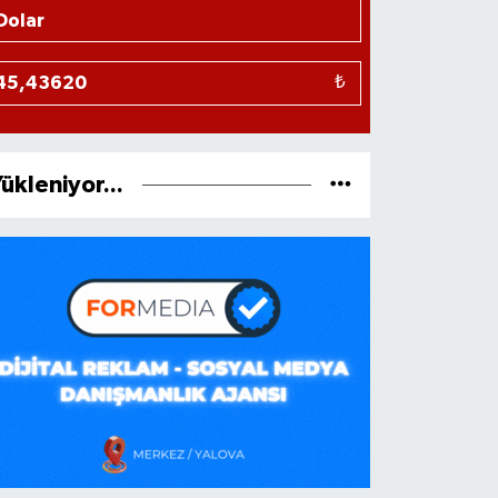
₺
ükleniyor...