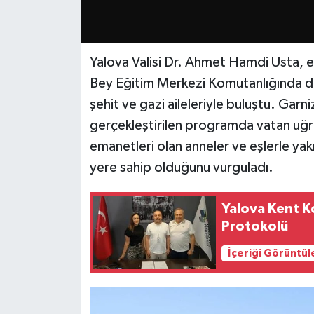
Yalova Valisi Dr. Ahmet Hamdi Usta, eş
Bey Eğitim Merkezi Komutanlığında d
şehit ve gazi aileleriyle buluştu. Gar
gerçekleştirilen programda vatan uğr
emanetleri olan anneler ve eşlerle yakı
yere sahip olduğunu vurguladı.
Yalova Kent K
Protokolü
İçeriği Görüntül