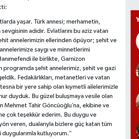
ti:
vlatlarda yaşar. Türk annesi; merhametin,
sevgisinin adıdır. Evlatlarını bu aziz vatan
hit annelerimizin ellerinden öpüyor; şehit ve
m annelerimize saygı ve minnetlerimi
nımefendi ile birlikte, Garnizon
 programda şehit annelerimiz, şehit ve gazi
a geldik. Fedakârlıkları, metanetleri ve vatan
esna bir yere sahip olan kıymetli ailelerimizle
nur duyduk. Bu güzel buluşmaya vesile olan
n Mehmet Tahir Göncüoğlu’na, ekibine ve
e çok teşekkür ederim. Bu duygu ve
yön veren, dualarıyla bizlere güç katan tüm
i duygularımla kutluyorum.”