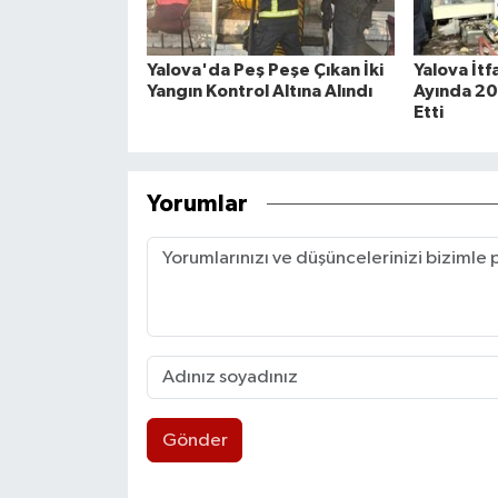
Yalova'da Peş Peşe Çıkan İki
Yalova İt
Yangın Kontrol Altına Alındı
Ayında 20
Etti
Yorumlar
Gönder