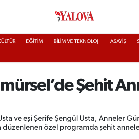
KÜLTÜR
EĞİTİM
BİLİM VE TEKNOLOJİ
ASAYİŞ
amürsel’de Şehit An
Usta ve eşi Şerife Şengül Usta, Anneler Gü
üzenlenen özel programda şehit anneleri, ş