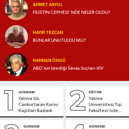
AHMET AKYOL
FİLİSTİN CEPHESİ’ NDE NELER OLDU?
HAYRI TEZCAN
BUNLAR UNUTULDU MU?
HANNAN ÖNGÜ
ABD'nin İşlediği Savaş Suçları-XIV
1
2
GÜNDEM
EĞİTİM
Yalova’da
Yalova
Cankurtaran Kursu
Üniversitesi Tıp
Kayıtları Başladı
Fakültesi'nde
Yeni Dönem
GÜNDEM
GÜNDEM