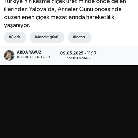
Türkiye’nin kesme çiçek üretiminde önde gelen
illerinden Yalova’da, Anneler Günü öncesinde
SPOR
düzenlenen çiçek mezatlarında hareketlilik
yaşanıyor.
ULUSAL
#Çiçek
#Anneler günü
#Mezat
İLÇELERİMİZ
ARDA YAVUZ
09.05.2025 - 11:17
RESMİ İLAN
İNTERNET EDITÖRÜ
YAYINLANMA