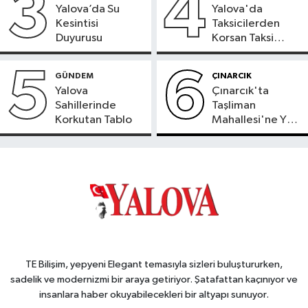
3
4
Yalova’da Su
Yalova'da
Kesintisi
Taksicilerden
Duyurusu
Korsan Taksi
Tepkisi
5
6
GÜNDEM
ÇINARCIK
Yalova
Çınarcık'ta
Sahillerinde
Taşliman
Korkutan Tablo
Mahallesi'ne Yeni
Ortak ATM
Hizmete Girdi
TE Bilişim, yepyeni Elegant temasıyla sizleri buluştururken,
sadelik ve modernizmi bir araya getiriyor. Şatafattan kaçınıyor ve
insanlara haber okuyabilecekleri bir altyapı sunuyor.