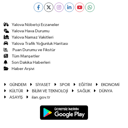
Yalova Nöbetçi Eczaneler
Yalova Hava Durumu
Yalova Namaz Vakitleri
Yalova Trafik Yoğunluk Haritası
Puan Durumu ve Fikstür
Tüm Manşetler
Son Dakika Haberleri
Haber Arşivi
GÜNDEM
SİYASET
SPOR
EĞİTİM
EKONOMİ
KÜLTÜR
BİLİM VE TEKNOLOJİ
SAĞLIK
DÜNYA
ASAYİŞ
ilan.gov.tr