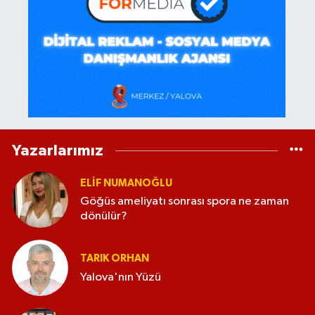
Yazarlarımız
ELİF NUMANOĞLU
Göğüs ameliyatı sonrası spora ne zaman
dönülür?
TARIK ORHAN
Yalova'nın Yüzü