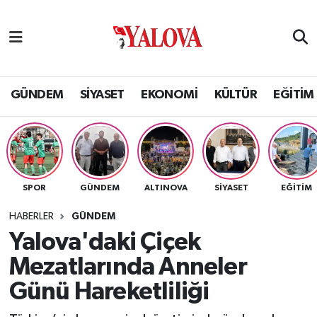
GÜNDEM
Yalova Nöbetçi Eczaneler
SİYASET
Yalova Hava Durumu
GÜNDEM
SİYASET
EKONOMİ
KÜLTÜR
EĞİTİM
EKONOMİ
Yalova Namaz Vakitleri
KÜLTÜR
Yalova Trafik Yoğunluk Haritası
SPOR
GÜNDEM
ALTINOVA
SİYASET
EĞİTİM
EĞİTİM
Puan Durumu ve Fikstür
HABERLER
GÜNDEM
BİLİM VE TEKNOLOJİ
Tüm Manşetler
Yalova'daki Çiçek
Mezatlarında Anneler
ASAYİŞ
Son Dakika Haberleri
Günü Hareketliliği
SAĞLIK
Haber Arşivi