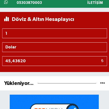
05303870003
İLETIŞIM
Döviz & Altın Hesaplayıcı
₺
Yükleniyor...