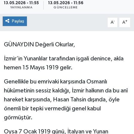
13.05.2026 - 11:55
13.05.2026 - 11:56
YAYINLANMA
GÜNCELLEME
SPOR
Paylaş
-
+
A
A
ULUSAL
İLÇELERİMİZ
GÜNAYDIN Değerli Okurlar,
RESMİ İLAN
İzmir’in Yunanlılar tarafından işgali denince, akla
hemen 15 Mayıs 1919 gelir.
Genellikle bu emrivaki karşısında Osmanlı
hükûmetinin sessiz kaldığı, İzmir halkının da bu anî
hareket karşısında, Hasan Tahsin dışında, öyle
önemli bir tepki vermediği genel kabul
görmüştür.
Oysa 7 Ocak 1919 günü, İtalyan ve Yunan