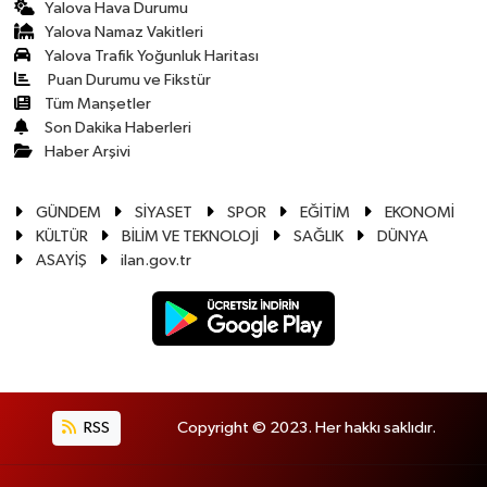
Yalova Hava Durumu
Yalova Namaz Vakitleri
Yalova Trafik Yoğunluk Haritası
Puan Durumu ve Fikstür
Tüm Manşetler
Son Dakika Haberleri
Haber Arşivi
GÜNDEM
SİYASET
SPOR
EĞİTİM
EKONOMİ
KÜLTÜR
BİLİM VE TEKNOLOJİ
SAĞLIK
DÜNYA
ASAYİŞ
ilan.gov.tr
RSS
Copyright © 2023. Her hakkı saklıdır.