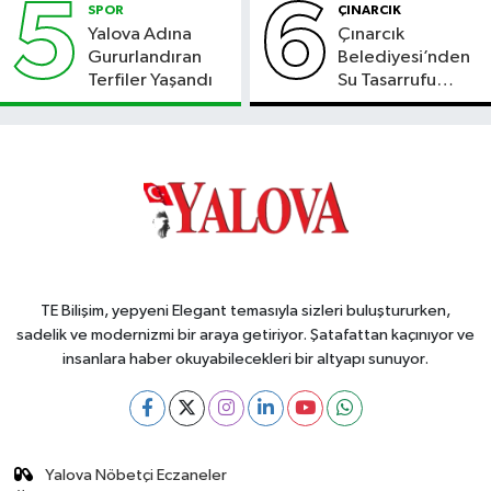
5
6
SPOR
ÇINARCIK
Yalova Adına
Çınarcık
Gururlandıran
Belediyesi’nden
Terfiler Yaşandı
Su Tasarrufu
Çağrısı
TE Bilişim, yepyeni Elegant temasıyla sizleri buluştururken,
sadelik ve modernizmi bir araya getiriyor. Şatafattan kaçınıyor ve
insanlara haber okuyabilecekleri bir altyapı sunuyor.
Yalova Nöbetçi Eczaneler