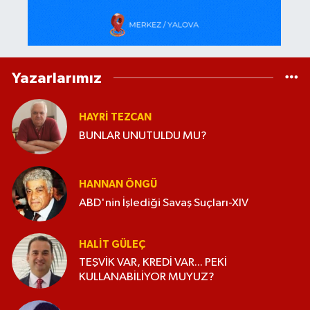
Yazarlarımız
HAYRI TEZCAN
BUNLAR UNUTULDU MU?
HANNAN ÖNGÜ
ABD'nin İşlediği Savaş Suçları-XIV
HALIT GÜLEÇ
TEŞVİK VAR, KREDİ VAR... PEKİ
KULLANABİLİYOR MUYUZ?