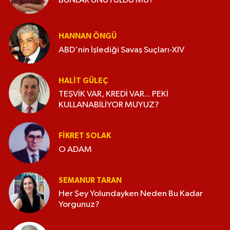
BUNLAR UNUTULDU MU?
HANNAN ÖNGÜ
ABD'nin İşlediği Savaş Suçları-XIV
HALIT GÜLEÇ
TEŞVİK VAR, KREDİ VAR... PEKİ
KULLANABİLİYOR MUYUZ?
FIKRET SOLAK
O ADAM
SEMANUR TARAN
Her Şey Yolundayken Neden Bu Kadar
Yorgunuz?