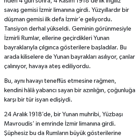
nden 4 gün sonra, 4 Kasım 1918’de ilk İngiliz
savaş gemisi İzmir limanına girdi. Yüzyıllardır bir
düşman gemisi ilk defa İzmir’e geliyordu.
Tansiyon derhal yükseldi. Geminin görünmesiyle
İzmirli Rumlar, ellerine geçirdikleri Yunan
bayraklarıyla çılgınca gösterilere başladılar. Bu
arada kiliselere de Yunan bayrakları asılıyor, çanlar
çalınıyor, havaya ateş ediliyordu.
Bu, aynı havayı teneffüs etmesine rağmen,
kendini hâlâ yabancı sayan bir azınlığın, çoğunluğa
karşı bir tür isyan edişiydi.
24 Aralık 1918’de, bir Yunan muhribi, Yüzbaşı
Mavroudis’ in emrinde İzmir limanına girdi.
Şüphesiz bu da Rumların büyük gösterilerine