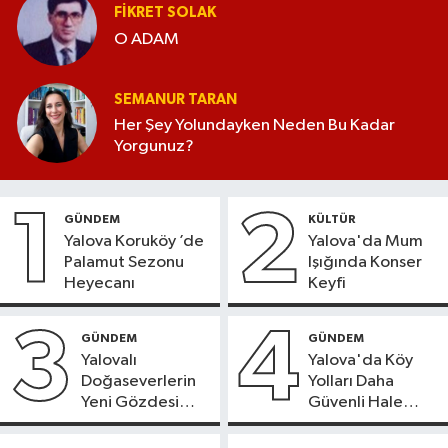
FIKRET SOLAK
O ADAM
SEMANUR TARAN
Her Şey Yolundayken Neden Bu Kadar
Yorgunuz?
1
2
GÜNDEM
KÜLTÜR
Yalova Koruköy ’de
Yalova'da Mum
Palamut Sezonu
Işığında Konser
Heyecanı
Keyfi
3
4
GÜNDEM
GÜNDEM
Yalovalı
Yalova'da Köy
Doğaseverlerin
Yolları Daha
Yeni Gözdesi
Güvenli Hale
Bolu'daki Meyve
Geliyor
Bahçesi