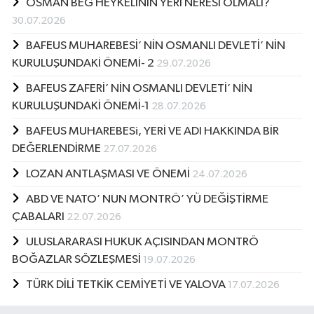
OSMAN BEG HEYKELİNİN YERİ NERESİ OLMALI?
30.07.2026
BAFEUS MUHAREBESİ’ NİN OSMANLI DEVLETİ’ NİN
KURULUŞUNDAKİ ÖNEMİ- 2
29.07.2026
BAFEUS ZAFERİ’ NİN OSMANLI DEVLETİ’ NİN
KURULUŞUNDAKİ ÖNEMİ-1
28.07.2026
BAFEUS MUHAREBESi, YERİ VE ADI HAKKINDA BİR
DEĞERLENDİRME
27.07.2026
LOZAN ANTLAŞMASI VE ÖNEMİ
24.07.2026
ABD VE NATO’ NUN MONTRÖ’ YÜ DEĞİŞTİRME
ÇABALARI
22.07.2026
ULUSLARARASI HUKUK AÇISINDAN MONTRÖ
BOĞAZLAR SÖZLEŞMESİ
19.07.2026
TÜRK DİLİ TETKİK CEMİYETİ VE YALOVA
17.07.2026