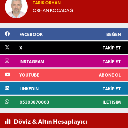
TARIK ORHAN
ORHAN KOCADAĞ
FACEBOOK
BEĞEN
X
TAKIP ET
INSTAGRAM
TAKIP ET
YOUTUBE
ABONE OL
LINKEDIN
TAKIP ET
05303870003
İLETIŞIM
Döviz & Altın Hesaplayıcı