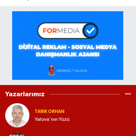
Yazarlarımız
TARIK ORHAN
Yalova'nın Yüzü