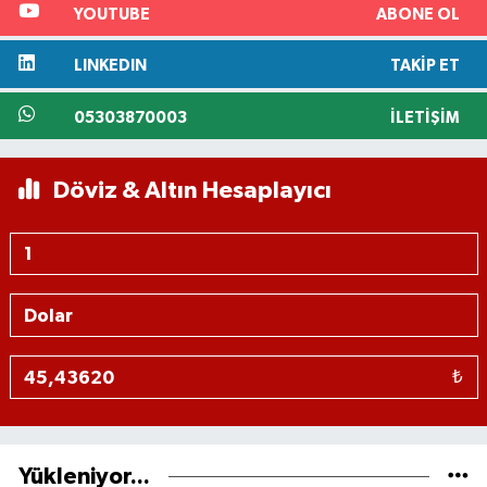
YOUTUBE
ABONE OL
LINKEDIN
TAKIP ET
05303870003
İLETIŞIM
Döviz & Altın Hesaplayıcı
₺
Yükleniyor...