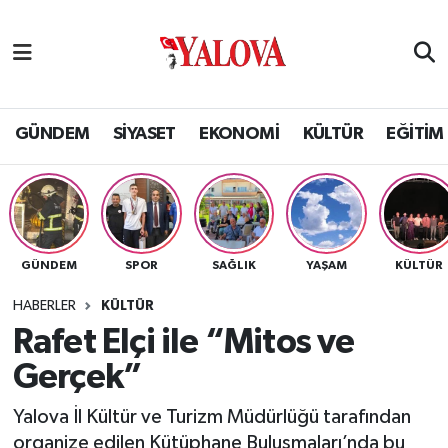
GÜNDEM
Yalova Nöbetçi Eczaneler
SİYASET
Yalova Hava Durumu
GÜNDEM
SİYASET
EKONOMİ
KÜLTÜR
EĞİTİM
EKONOMİ
Yalova Namaz Vakitleri
KÜLTÜR
Yalova Trafik Yoğunluk Haritası
GÜNDEM
SPOR
SAĞLIK
YAŞAM
KÜLTÜR
EĞİTİM
Puan Durumu ve Fikstür
HABERLER
KÜLTÜR
BİLİM VE TEKNOLOJİ
Tüm Manşetler
Rafet Elçi ile “Mitos ve
Gerçek”
ASAYİŞ
Son Dakika Haberleri
Yalova İl Kültür ve Turizm Müdürlüğü tarafından
SAĞLIK
Haber Arşivi
organize edilen Kütüphane Buluşmaları’nda bu