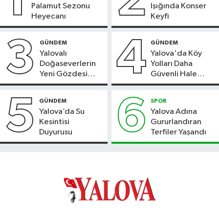
1
2
Palamut Sezonu
Işığında Konser
Heyecanı
Keyfi
3
4
GÜNDEM
GÜNDEM
Yalovalı
Yalova'da Köy
Doğaseverlerin
Yolları Daha
Yeni Gözdesi
Güvenli Hale
Bolu'daki Meyve
Geliyor
Bahçesi
5
6
GÜNDEM
SPOR
Yalova’da Su
Yalova Adına
Kesintisi
Gururlandıran
Duyurusu
Terfiler Yaşandı