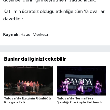
düşünsel derinliğini keşfetme fırsatı sunacak.
Katılımın ücretsiz olduğu etkinliğe tüm Yalovalılar
davetlidir.
Kaynak:
Haber Merkezi
Bunlar da ilginizi çekebilir
Yalova’da Ezginin Günlüğü
Yalova’da Termal Yaz
Rüzgarı Esti
Şenliği Coşkuyla Kutlandı