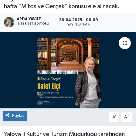
hafta “Mitos ve Gerçek” konusu ele alınacak.
SPOR
ARDA YAVUZ
30.04.2025 - 00:09
İNTERNET EDITÖRÜ
YAYINLANMA
ULUSAL
İLÇELERİMİZ
RESMİ İLAN
Paylaş
-
+
A
A
Yalova İl Kültür ve Turizm Müdürlüğü tarafından