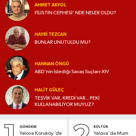
AHMET AKYOL
FİLİSTİN CEPHESİ’ NDE NELER OLDU?
HAYRI TEZCAN
BUNLAR UNUTULDU MU?
HANNAN ÖNGÜ
ABD'nin İşlediği Savaş Suçları-XIV
HALIT GÜLEÇ
TEŞVİK VAR, KREDİ VAR... PEKİ
KULLANABİLİYOR MUYUZ?
GÜNDEM
KÜLTÜR
Yalova Koruköy ’de
Yalova'da Mum