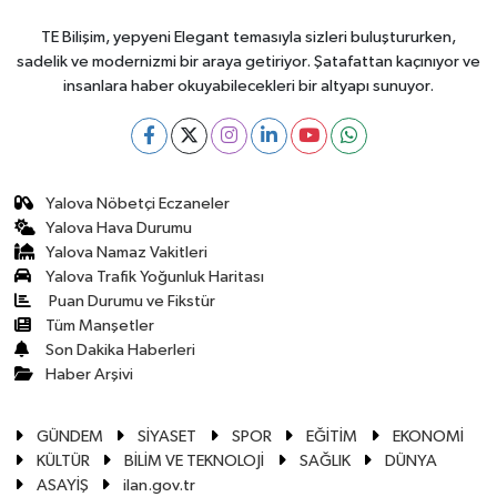
TE Bilişim, yepyeni Elegant temasıyla sizleri buluştururken,
sadelik ve modernizmi bir araya getiriyor. Şatafattan kaçınıyor ve
insanlara haber okuyabilecekleri bir altyapı sunuyor.
Yalova Nöbetçi Eczaneler
Yalova Hava Durumu
Yalova Namaz Vakitleri
Yalova Trafik Yoğunluk Haritası
Puan Durumu ve Fikstür
Tüm Manşetler
Son Dakika Haberleri
Haber Arşivi
GÜNDEM
SİYASET
SPOR
EĞİTİM
EKONOMİ
KÜLTÜR
BİLİM VE TEKNOLOJİ
SAĞLIK
DÜNYA
ASAYİŞ
ilan.gov.tr