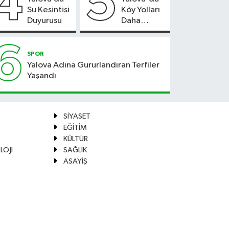
4
5
Su Kesintisi
Köy Yolları
Duyurusu
Daha
Güvenli
Hale
6
Geliyor
SPOR
Yalova Adına Gururlandıran Terfiler
Yaşandı
SİYASET
EĞİTİM
KÜLTÜR
LOJİ
SAĞLIK
ASAYİŞ