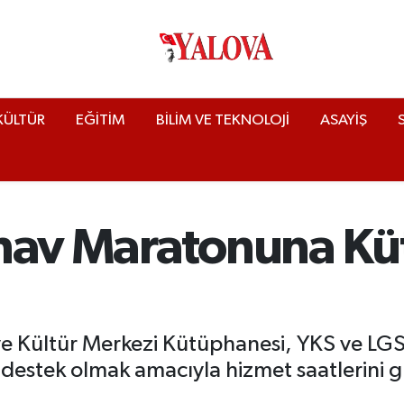
KÜLTÜR
EĞİTİM
BİLİM VE TEKNOLOJİ
ASAYİŞ
ınav Maratonuna K
 ve Kültür Merkezi Kütüphanesi, YKS ve LGS
 destek olmak amacıyla hizmet saatlerini g