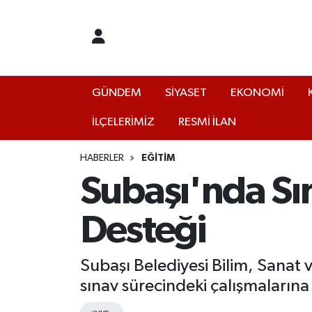
GÜNDEM
Yalova Nöbetçi Eczaneler
SİYASET
Yalova Hava Durumu
GÜNDEM
SİYASET
EKONOMİ
İLÇELERİMİZ
RESMİ İLAN
EKONOMİ
Yalova Namaz Vakitleri
KÜLTÜR
Yalova Trafik Yoğunluk Haritası
HABERLER
EĞİTİM
Subaşı'nda S
EĞİTİM
Puan Durumu ve Fikstür
Desteği
BİLİM VE TEKNOLOJİ
Tüm Manşetler
Subaşı Belediyesi Bilim, Sanat
ASAYİŞ
Son Dakika Haberleri
sınav sürecindeki çalışmalarına
SAĞLIK
Haber Arşivi