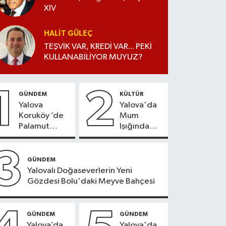
XIV
HALIT GÜLEÇ
TEŞVİK VAR, KREDİ VAR... PEKİ
KULLANABİLİYOR MUYUZ?
1
2
GÜNDEM
KÜLTÜR
Yalova
Yalova'da
Koruköy ’de
Mum
Palamut
Işığında
Sezonu
Konser
Heyecanı
Keyfi
3
GÜNDEM
Yalovalı Doğaseverlerin Yeni
Gözdesi Bolu'daki Meyve Bahçesi
GÜNDEM
GÜNDEM
Yalova’da
Yalova'da