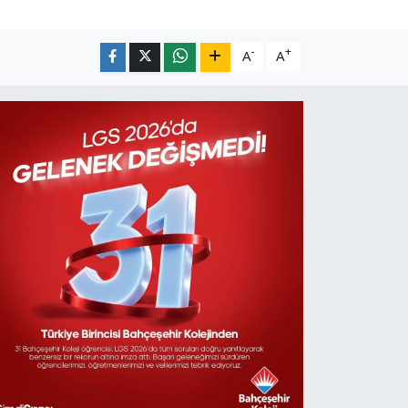
-
+
A
A