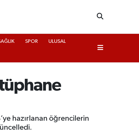
SAĞLIK
SPOR
ULUSAL
ütüphane
’ye hazırlanan öğrencilerin
üncelledi.