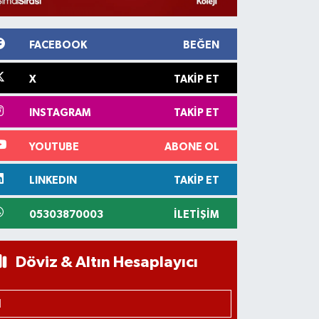
FACEBOOK
BEĞEN
X
TAKIP ET
INSTAGRAM
TAKIP ET
YOUTUBE
ABONE OL
LINKEDIN
TAKIP ET
05303870003
İLETIŞIM
Döviz & Altın Hesaplayıcı