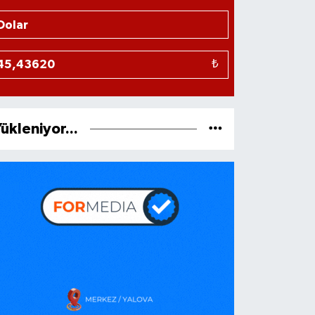
₺
ükleniyor...