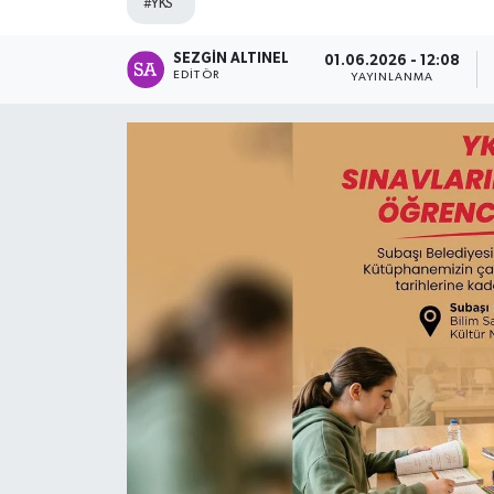
#YKS
SPOR
SEZGIN ALTINEL
01.06.2026 - 12:08
EDITÖR
YAYINLANMA
ULUSAL
İLÇELERİMİZ
RESMİ İLAN