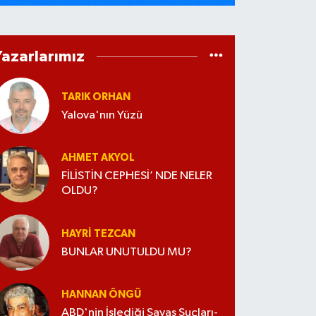
Yazarlarımız
TARIK ORHAN
Yalova'nın Yüzü
AHMET AKYOL
FİLİSTİN CEPHESİ’ NDE NELER
OLDU?
HAYRI TEZCAN
BUNLAR UNUTULDU MU?
HANNAN ÖNGÜ
ABD'nin İşlediği Savaş Suçları-