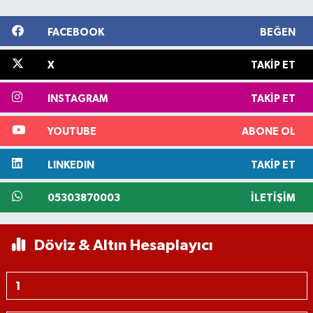
FACEBOOK
BEĞEN
X
TAKIP ET
INSTAGRAM
TAKIP ET
YOUTUBE
ABONE OL
LINKEDIN
TAKIP ET
05303870003
İLETIŞIM
Döviz & Altın Hesaplayıcı