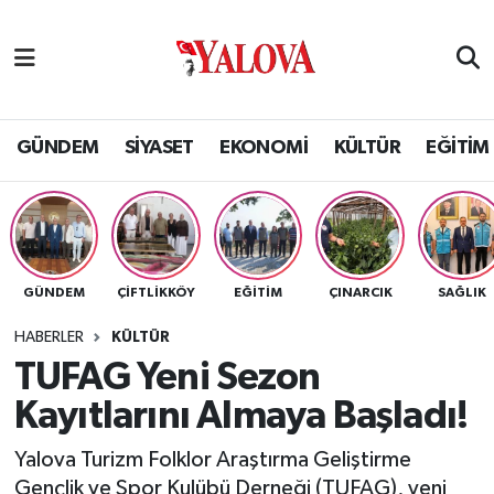
GÜNDEM
Yalova Nöbetçi Eczaneler
SİYASET
Yalova Hava Durumu
GÜNDEM
SİYASET
EKONOMİ
KÜLTÜR
EĞİTİM
EKONOMİ
Yalova Namaz Vakitleri
KÜLTÜR
Yalova Trafik Yoğunluk Haritası
GÜNDEM
ÇİFTLİKKÖY
EĞİTİM
ÇINARCIK
SAĞLIK
EĞİTİM
Puan Durumu ve Fikstür
HABERLER
KÜLTÜR
BİLİM VE TEKNOLOJİ
Tüm Manşetler
TUFAG Yeni Sezon
Kayıtlarını Almaya Başladı!
ASAYİŞ
Son Dakika Haberleri
Yalova Turizm Folklor Araştırma Geliştirme
SAĞLIK
Haber Arşivi
Gençlik ve Spor Kulübü Derneği (TUFAG), yeni