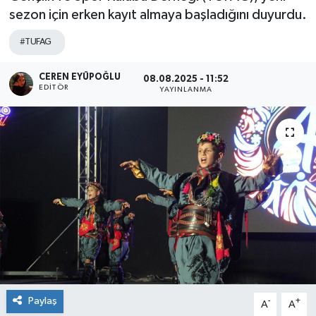
sezon için erken kayıt almaya başladığını duyurdu.
SPOR
#TUFAG
ULUSAL
CEREN EYÜPOĞLU
08.08.2025 - 11:52
EDITÖR
YAYINLANMA
İLÇELERİMİZ
RESMİ İLAN
Paylaş
-
+
A
A