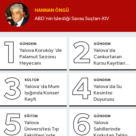
HANNAN ÖNGÜ
ABD'nin İşlediği Savaş Suçları-XIV
1
2
GÜNDEM
GÜNDEM
Yalova Koruköy ’de
Yalova’da
Palamut Sezonu
Cankurtaran
Heyecanı
Kursu Kayıtları
Başladı
3
4
KÜLTÜR
GÜNDEM
Yalova'da Mum
Yalova’da Su
Işığında Konser
Kesintisi
Keyfi
Duyurusu
5
6
EĞİTİM
GÜNDEM
Yalova
Yalova
Üniversitesi Tıp
Sahillerinde
Fakültesi'nde
Korkutan Tablo