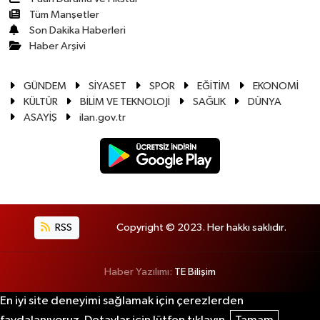
Tüm Manşetler
Son Dakika Haberleri
Haber Arşivi
GÜNDEM
SİYASET
SPOR
EĞİTİM
EKONOMİ
KÜLTÜR
BİLİM VE TEKNOLOJİ
SAĞLIK
DÜNYA
ASAYİŞ
ilan.gov.tr
RSS
Copyright © 2023. Her hakkı saklıdır.
Haber Yazılımı:
TE Bilişim
En iyi site deneyimi sağlamak için çerezlerden