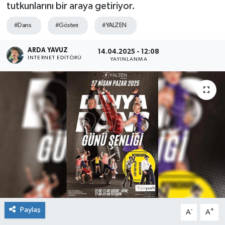
tutkunlarını bir araya getiriyor.
SPOR
#Dans
#Gösteri
#YALZEN
ULUSAL
ARDA YAVUZ
14.04.2025 - 12:08
İNTERNET EDITÖRÜ
YAYINLANMA
İLÇELERİMİZ
RESMİ İLAN
Paylaş
-
+
A
A