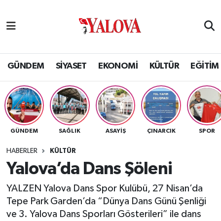
GÜNDEM
Yalova Nöbetçi Eczaneler
SİYASET
Yalova Hava Durumu
GÜNDEM
SİYASET
EKONOMİ
KÜLTÜR
EĞİTİM
EKONOMİ
Yalova Namaz Vakitleri
KÜLTÜR
Yalova Trafik Yoğunluk Haritası
GÜNDEM
SAĞLIK
ASAYİŞ
ÇINARCIK
SPOR
EĞİTİM
Puan Durumu ve Fikstür
HABERLER
KÜLTÜR
BİLİM VE TEKNOLOJİ
Tüm Manşetler
Yalova’da Dans Şöleni
YALZEN Yalova Dans Spor Kulübü, 27 Nisan’da
ASAYİŞ
Son Dakika Haberleri
Tepe Park Garden’da “Dünya Dans Günü Şenliği
ve 3. Yalova Dans Sporları Gösterileri” ile dans
SAĞLIK
Haber Arşivi