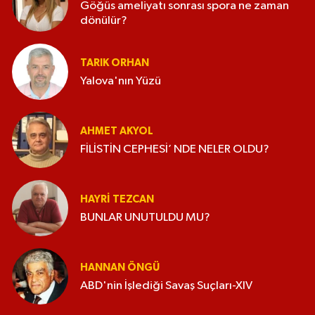
Göğüs ameliyatı sonrası spora ne zaman
dönülür?
TARIK ORHAN
Yalova'nın Yüzü
AHMET AKYOL
FİLİSTİN CEPHESİ’ NDE NELER OLDU?
HAYRI TEZCAN
BUNLAR UNUTULDU MU?
HANNAN ÖNGÜ
ABD'nin İşlediği Savaş Suçları-XIV