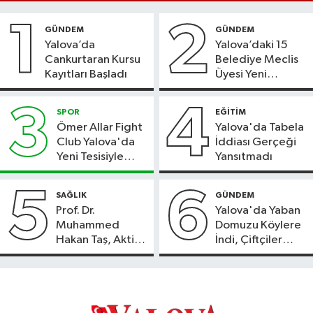
1
2
GÜNDEM
GÜNDEM
Yalova’da
Yalova’daki 15
Cankurtaran Kursu
Belediye Meclis
Kayıtları Başladı
Üyesi Yeni
Parti’ye Geçiyor
3
4
SPOR
EĞİTİM
Ömer Allar Fight
Yalova'da Tabela
Club Yalova'da
İddiası Gerçeği
Yeni Tesisiyle
Yansıtmadı
Hizmete Başladı
5
6
SAĞLIK
GÜNDEM
Prof. Dr.
Yalova'da Yaban
Muhammed
Domuzu Köylere
Hakan Taş, Aktif
İndi, Çiftçiler
International
Endişeli!
Hospital’da
Hasta Kabulüne
Başladı