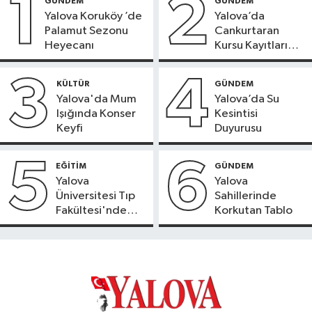
1
2
GÜNDEM
GÜNDEM
Yalova Koruköy ’de
Yalova’da
Palamut Sezonu
Cankurtaran
Heyecanı
Kursu Kayıtları
Başladı
3
4
KÜLTÜR
GÜNDEM
Yalova'da Mum
Yalova’da Su
Işığında Konser
Kesintisi
Keyfi
Duyurusu
5
6
EĞİTİM
GÜNDEM
Yalova
Yalova
Üniversitesi Tıp
Sahillerinde
Fakültesi'nde
Korkutan Tablo
Yeni Dönem