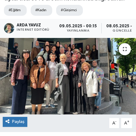
SPOR
#Eğitim
#Kadın
#Girişimci
ARDA YAVUZ
ULUSAL
09.05.2025 - 00:15
08.05.2025 - 1
İNTERNET EDITÖRÜ
YAYINLANMA
GÜNCELLEM
İLÇELERİMİZ
RESMİ İLAN
Paylaş
-
+
A
A