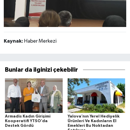
Kaynak:
Haber Merkezi
Bunlar da ilginizi çekebilir
Armadis Kadın Girişimi
Yalova’nın Yerel Hediyelik
Kooperatifi YTSO’da
Ürünleri Ve Kadınların El
Destek Gördü
Emekleri Bu Noktadan