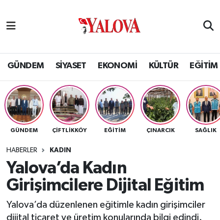
GÜNDEM
Yalova Nöbetçi Eczaneler
SİYASET
Yalova Hava Durumu
GÜNDEM
SİYASET
EKONOMİ
KÜLTÜR
EĞİTİM
EKONOMİ
Yalova Namaz Vakitleri
KÜLTÜR
Yalova Trafik Yoğunluk Haritası
GÜNDEM
ÇİFTLİKKÖY
EĞİTİM
ÇINARCIK
SAĞLIK
EĞİTİM
Puan Durumu ve Fikstür
HABERLER
KADIN
BİLİM VE TEKNOLOJİ
Tüm Manşetler
Yalova’da Kadın
Girişimcilere Dijital Eğitim
ASAYİŞ
Son Dakika Haberleri
Yalova’da düzenlenen eğitimle kadın girişimciler
SAĞLIK
Haber Arşivi
dijital ticaret ve üretim konularında bilgi edindi.