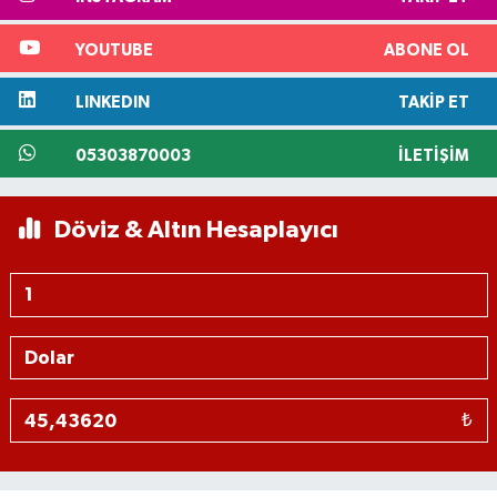
YOUTUBE
ABONE OL
LINKEDIN
TAKIP ET
05303870003
İLETIŞIM
Döviz & Altın Hesaplayıcı
₺