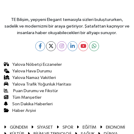
TE Bilişim, yepyeni Elegant temasıyla sizleri buluştururken,
sadelik ve modernizmi bir araya getiriyor. Şatafattan kaçınıyor ve
insanlara haber okuyabilecekleri bir altyapı sunuyor.
Yalova Nöbetçi Eczaneler
Yalova Hava Durumu
Yalova Namaz Vakitleri
Yalova Trafik Yoğunluk Haritası
Puan Durumu ve Fikstür
Tüm Manşetler
Son Dakika Haberleri
Haber Arşivi
GÜNDEM
SİYASET
SPOR
EĞİTİM
EKONOMİ
KÜLTÜR
BİLİM VE TEKNOLOJİ
SAĞLIK
DÜNYA