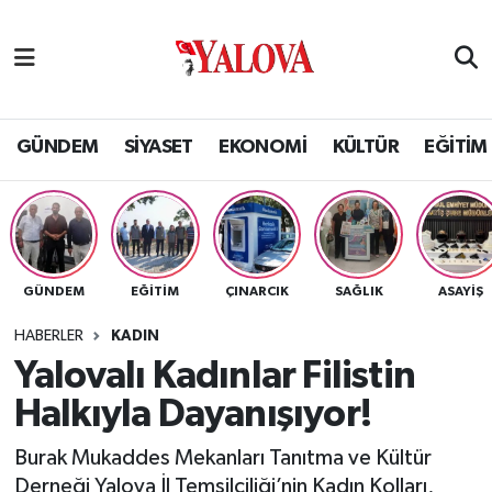
GÜNDEM
Yalova Nöbetçi Eczaneler
SİYASET
Yalova Hava Durumu
GÜNDEM
SİYASET
EKONOMİ
KÜLTÜR
EĞİTİM
EKONOMİ
Yalova Namaz Vakitleri
KÜLTÜR
Yalova Trafik Yoğunluk Haritası
GÜNDEM
EĞİTİM
ÇINARCIK
SAĞLIK
ASAYİŞ
EĞİTİM
Puan Durumu ve Fikstür
HABERLER
KADIN
BİLİM VE TEKNOLOJİ
Tüm Manşetler
Yalovalı Kadınlar Filistin
Halkıyla Dayanışıyor!
ASAYİŞ
Son Dakika Haberleri
Burak Mukaddes Mekanları Tanıtma ve Kültür
SAĞLIK
Haber Arşivi
Derneği Yalova İl Temsilciliği’nin Kadın Kolları,