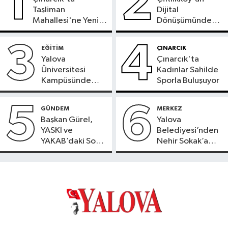
1
2
Taşliman
Dijital
Mahallesi'ne Yeni
Dönüşümünde
Ortak ATM
Yeni Dönem
Hizmete Girdi
Başladı
3
4
EĞİTİM
ÇINARCIK
Yalova
Çınarcık'ta
Üniversitesi
Kadınlar Sahilde
Kampüsünde
Sporla Buluşuyor
Doğaya Sülün
Salındı
5
6
GÜNDEM
MERKEZ
Başkan Gürel,
Yalova
YASKİ ve
Belediyesi’nden
YAKAB’daki Son
Nehir Sokak’a
Durumu Açıkladı
Konforlu Dokunuş