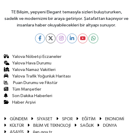
TE Bilişim, yepyeni Elegant temasıyla sizleri buluştururken,
sadelik ve modernizmi bir araya getiriyor. Şatafattan kaçınıyor ve
insanlara haber okuyabilecekleri bir altyapı sunuyor.
Yalova Nöbetçi Eczaneler
Yalova Hava Durumu
Yalova Namaz Vakitleri
Yalova Trafik Yoğunluk Haritası
Puan Durumu ve Fikstür
Tüm Manşetler
Son Dakika Haberleri
Haber Arşivi
GÜNDEM
SİYASET
SPOR
EĞİTİM
EKONOMİ
KÜLTÜR
BİLİM VE TEKNOLOJİ
SAĞLIK
DÜNYA
ASAYİŞ
ilan.gov.tr