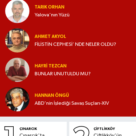
TARIK ORHAN
Yalova'nın Yüzü
AHMET AKYOL
FİLİSTİN CEPHESİ’ NDE NELER OLDU?
HAYRI TEZCAN
BUNLAR UNUTULDU MU?
HANNAN ÖNGÜ
ABD'nin İşlediği Savaş Suçları-XIV
ÇINARCIK
ÇİFTLİKKÖY
Çınarcık'ta
Çiftlikköy'ün