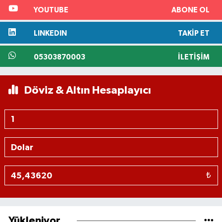
YOUTUBE
ABONE OL
LINKEDIN
TAKIP ET
05303870003
İLETIŞIM
Döviz & Altın Hesaplayıcı
₺
Yükleniyor...