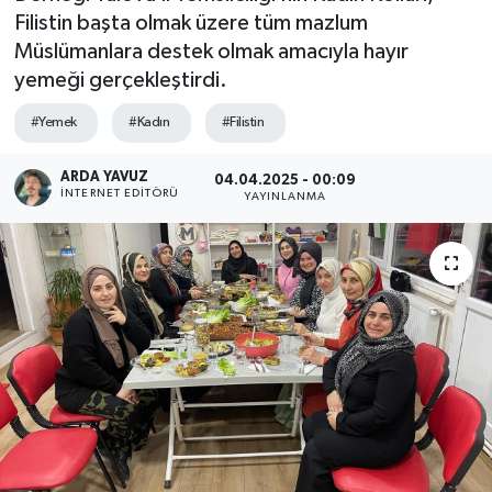
Filistin başta olmak üzere tüm mazlum
SPOR
Müslümanlara destek olmak amacıyla hayır
yemeği gerçekleştirdi.
ULUSAL
#Yemek
#Kadın
#Filistin
İLÇELERİMİZ
ARDA YAVUZ
04.04.2025 - 00:09
İNTERNET EDITÖRÜ
YAYINLANMA
RESMİ İLAN