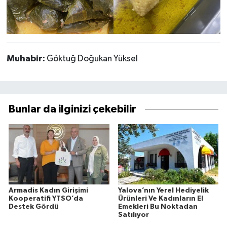
Muhabir:
Göktuğ Doğukan Yüksel
Bunlar da ilginizi çekebilir
Armadis Kadın Girişimi
Yalova’nın Yerel Hediyelik
Kooperatifi YTSO’da
Ürünleri Ve Kadınların El
Destek Gördü
Emekleri Bu Noktadan
Satılıyor