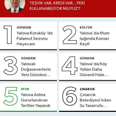
TEŞVİK VAR, KREDİ VAR... PEKİ
KULLANABİLİYOR MUYUZ?
1
2
GÜNDEM
KÜLTÜR
Yalova Koruköy ’de
Yalova'da Mum
Palamut Sezonu
Işığında Konser
Heyecanı
Keyfi
3
4
GÜNDEM
GÜNDEM
Yalovalı
Yalova'da Köy
Doğaseverlerin
Yolları Daha
Yeni Gözdesi
Güvenli Hale
Bolu'daki Meyve
Geliyor
Bahçesi
5
6
SPOR
ÇINARCIK
Yalova Adına
Çınarcık
Gururlandıran
Belediyesi’nden
Terfiler Yaşandı
Su Tasarrufu
Çağrısı