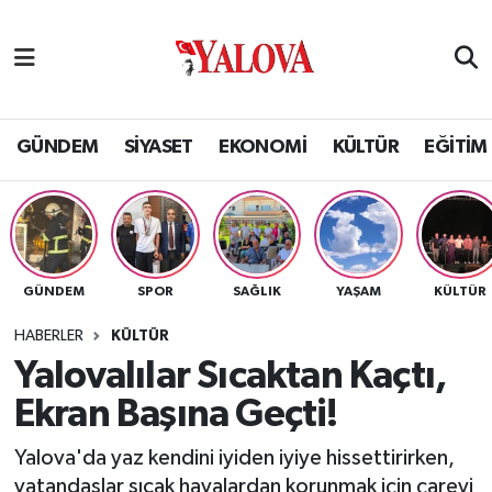
GÜNDEM
Yalova Nöbetçi Eczaneler
SİYASET
Yalova Hava Durumu
GÜNDEM
SİYASET
EKONOMİ
KÜLTÜR
EĞİTİM
EKONOMİ
Yalova Namaz Vakitleri
KÜLTÜR
Yalova Trafik Yoğunluk Haritası
GÜNDEM
SPOR
SAĞLIK
YAŞAM
KÜLTÜR
EĞİTİM
Puan Durumu ve Fikstür
HABERLER
KÜLTÜR
BİLİM VE TEKNOLOJİ
Tüm Manşetler
Yalovalılar Sıcaktan Kaçtı,
Ekran Başına Geçti!
ASAYİŞ
Son Dakika Haberleri
Yalova'da yaz kendini iyiden iyiye hissettirirken,
SAĞLIK
Haber Arşivi
vatandaşlar sıcak havalardan korunmak için çareyi