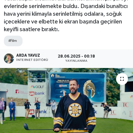
evlerinde serinlemekte buldu. Dışarıdaki bunaltıcı
SPOR
hava yerini klimayla serinletilmiş odalara, soğuk
içeceklere ve elbette ki ekran başında geçirilen
ULUSAL
keyifli saatlere bıraktı.
İLÇELERİMİZ
#Film
RESMİ İLAN
ARDA YAVUZ
28.06.2025 - 00:18
İNTERNET EDITÖRÜ
YAYINLANMA