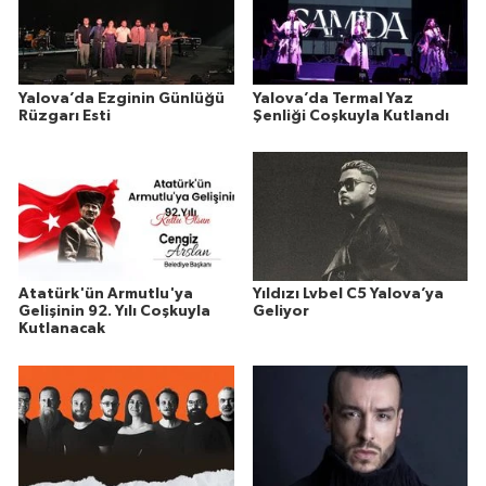
Yalova’da Ezginin Günlüğü
Yalova’da Termal Yaz
Rüzgarı Esti
Şenliği Coşkuyla Kutlandı
Atatürk'ün Armutlu'ya
Yıldızı Lvbel C5 Yalova’ya
Gelişinin 92. Yılı Coşkuyla
Geliyor
Kutlanacak