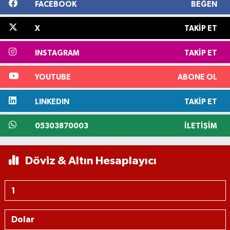
FACEBOOK
BEĞEN
X
TAKIP ET
INSTAGRAM
TAKIP ET
YOUTUBE
ABONE OL
LINKEDIN
TAKIP ET
05303870003
İLETIŞIM
Döviz & Altın Hesaplayıcı