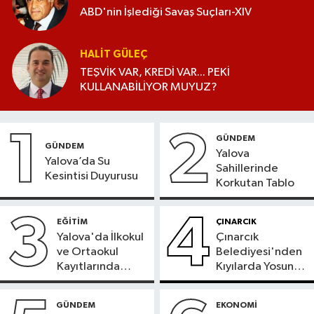
ABD'nin İşlediği Savaş Suçları-XIV
HALIT GÜLEÇ
TEŞVİK VAR, KREDİ VAR... PEKİ
KULLANABİLİYOR MUYUZ?
1
2
GÜNDEM
GÜNDEM
Yalova
Yalova’da Su
Sahillerinde
Kesintisi Duyurusu
Korkutan Tablo
3
4
EĞİTİM
ÇINARCIK
Yalova'da İlkokul
Çınarcık
ve Ortaokul
Belediyesi'nden
Kayıtlarında
Kıyılarda Yosun
Adres
Temizliği
Doğrulama
GÜNDEM
EKONOMİ
Süreci Başladı