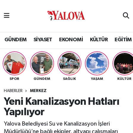
GÜNDEM
Yalova Nöbetçi Eczaneler
SİYASET
Yalova Hava Durumu
GÜNDEM
SİYASET
EKONOMİ
KÜLTÜR
EĞİTİM
EKONOMİ
Yalova Namaz Vakitleri
KÜLTÜR
Yalova Trafik Yoğunluk Haritası
SPOR
GÜNDEM
SAĞLIK
YAŞAM
KÜLTÜR
EĞİTİM
Puan Durumu ve Fikstür
HABERLER
MERKEZ
BİLİM VE TEKNOLOJİ
Tüm Manşetler
Yeni Kanalizasyon Hatları
Yapılıyor
ASAYİŞ
Son Dakika Haberleri
Yalova Belediyesi Su ve Kanalizasyon İşleri
SAĞLIK
Haber Arşivi
Müdürlüğü’ne bağlı ekipler, altyapı çalışmaları