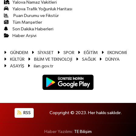
Yalova Namaz Vakitleri
Yalova Trafik Yoğunluk Haritası
Puan Durumu ve Fikstür
Tüm Manşetler
Son Dakika Haberleri
Haber Arşivi
GÜNDEM
SİYASET
SPOR
EĞİTİM
EKONOMİ
KÜLTÜR
BİLİM VE TEKNOLOJİ
SAĞLIK
DÜNYA
ASAYİŞ
ilan.gov.tr
RSS
Copyright © 2023. Her hakkı saklıdır.
Haber Yazılımı:
TE Bilişim