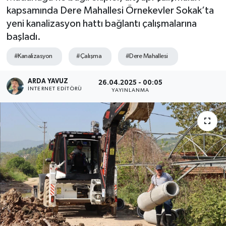
kapsamında Dere Mahallesi Örnekevler Sokak’ta
SPOR
yeni kanalizasyon hattı bağlantı çalışmalarına
başladı.
ULUSAL
#Kanalizasyon
#Çalışma
#Dere Mahallesi
İLÇELERİMİZ
ARDA YAVUZ
26.04.2025 - 00:05
İNTERNET EDITÖRÜ
YAYINLANMA
RESMİ İLAN