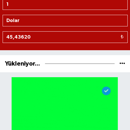
₺
Yükleniyor...