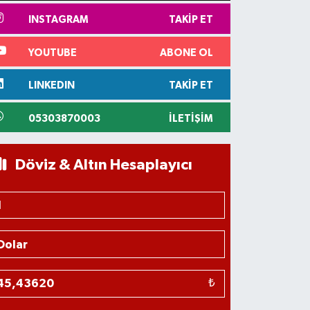
INSTAGRAM
TAKIP ET
YOUTUBE
ABONE OL
LINKEDIN
TAKIP ET
05303870003
İLETIŞIM
Döviz & Altın Hesaplayıcı
₺