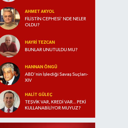
AHMET AKYOL
FİLİSTİN CEPHESİ’ NDE NELER
OLDU?
HAYRI TEZCAN
BUNLAR UNUTULDU MU?
HANNAN ÖNGÜ
ABD'nin İşlediği Savaş Suçları-
XIV
HALIT GÜLEÇ
TEŞVİK VAR, KREDİ VAR... PEKİ
KULLANABİLİYOR MUYUZ?