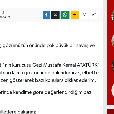
2
-
+
A
A
YLAŞIM
; gözümüzün önünde çok büyük bir savaş ve
ti’ nin kurucusu Gazi Mustafa Kemal ATATÜRK’
sibini daima göz önünde bulundurarak, elbette
 özen göstererek bazı konulara dikkat ederim.
şkilerinde kendime göre değerlendirdiğim bazı
illetlere bakarım;