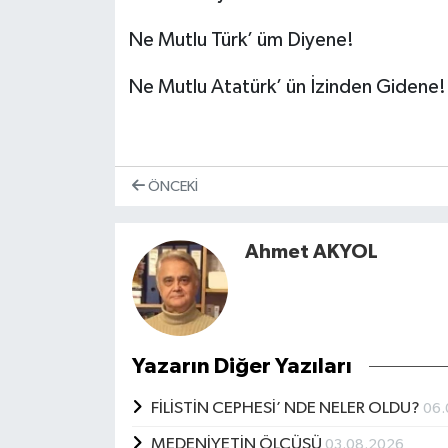
Ne Mutlu Türk’ üm Diyene!
Ne Mutlu Atatürk’ ün İzinden Gidene!
ÖNCEKI
Ahmet AKYOL
Yazarın Diğer Yazıları
FİLİSTİN CEPHESİ’ NDE NELER OLDU?
06.
MEDENİYETİN ÖLÇÜSÜ
03.08.2026