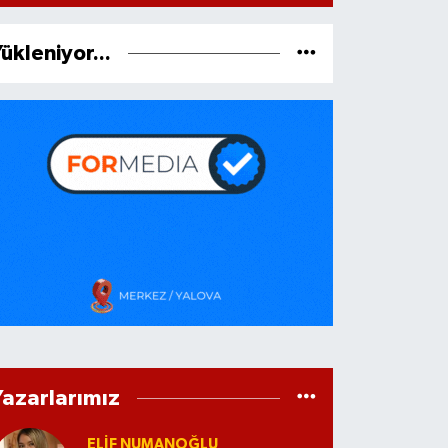
ükleniyor...
Yazarlarımız
ELİF NUMANOĞLU