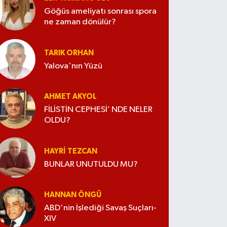
Göğüs ameliyatı sonrası spora
ne zaman dönülür?
TARIK ORHAN
Yalova'nın Yüzü
AHMET AKYOL
FİLİSTİN CEPHESİ’ NDE NELER
OLDU?
HAYRI TEZCAN
BUNLAR UNUTULDU MU?
HANNAN ÖNGÜ
ABD'nin İşlediği Savaş Suçları-
XIV