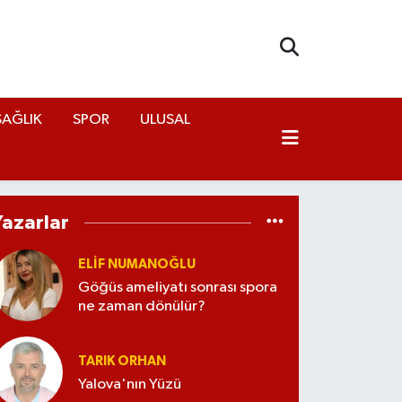
SAĞLIK
SPOR
ULUSAL
Yazarlar
ELİF NUMANOĞLU
Göğüs ameliyatı sonrası spora
ne zaman dönülür?
TARIK ORHAN
Yalova'nın Yüzü