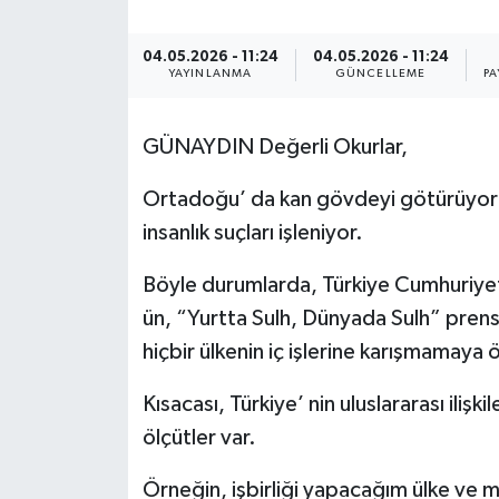
SPOR
04.05.2026 - 11:24
04.05.2026 - 11:24
YAYINLANMA
GÜNCELLEME
PA
ULUSAL
GÜNAYDIN Değerli Okurlar,
İLÇELERİMİZ
Ortadoğu’ da kan gövdeyi götürüyor
RESMİ İLAN
insanlık suçları işleniyor.
Böyle durumlarda, Türkiye Cumhuriye
ün, “Yurtta Sulh, Dünyada Sulh” pren
hiçbir ülkenin iç işlerine karışmamaya
Kısacası, Türkiye’ nin uluslararası ili
ölçütler var.
Örneğin, işbirliği yapacağım ülke ve m