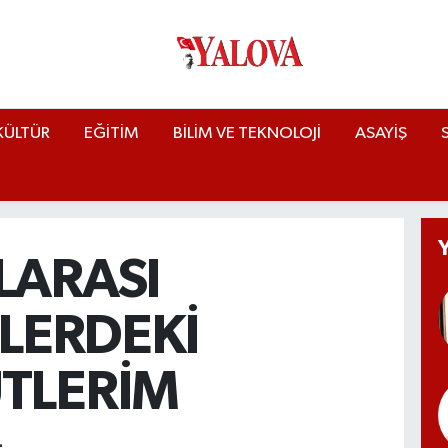
KÜLTÜR
EĞİTİM
BİLİM VE TEKNOLOJİ
ASAYİŞ
LARASI
İLERDEKİ
TLERİM
L