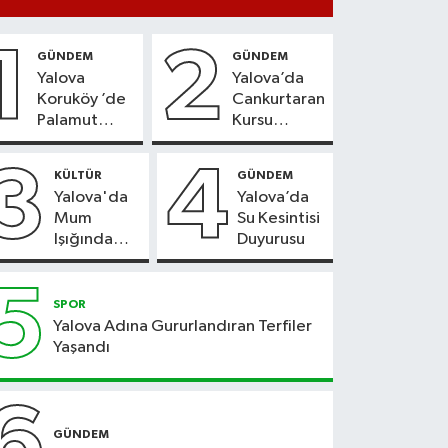
1
2
GÜNDEM
GÜNDEM
Yalova
Yalova’da
Koruköy ’de
Cankurtaran
Palamut
Kursu
Sezonu
Kayıtları
Heyecanı
Başladı
3
4
KÜLTÜR
GÜNDEM
Yalova'da
Yalova’da
Mum
Su Kesintisi
Işığında
Duyurusu
Konser
Keyfi
5
SPOR
Yalova Adına Gururlandıran Terfiler
Yaşandı
6
GÜNDEM