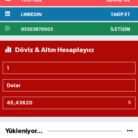
YOUTUBE
ABONE OL
LINKEDIN
TAKIP ET
05303870003
İLETIŞIM
Döviz & Altın Hesaplayıcı
₺
Yükleniyor...