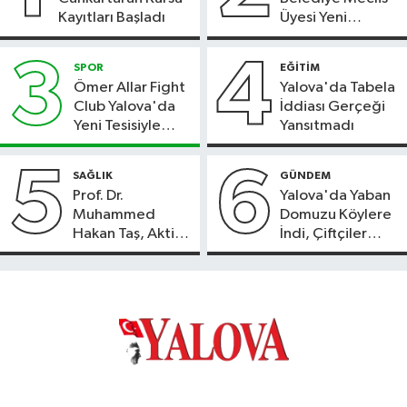
Kayıtları Başladı
Üyesi Yeni
Parti’ye Geçiyor
3
4
SPOR
EĞİTİM
Ömer Allar Fight
Yalova'da Tabela
Club Yalova'da
İddiası Gerçeği
Yeni Tesisiyle
Yansıtmadı
Hizmete Başladı
5
6
SAĞLIK
GÜNDEM
Prof. Dr.
Yalova'da Yaban
Muhammed
Domuzu Köylere
Hakan Taş, Aktif
İndi, Çiftçiler
International
Endişeli!
Hospital’da
Hasta Kabulüne
Başladı