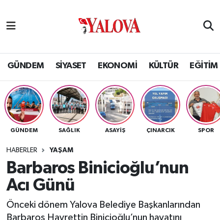
GÜNDEM
Yalova Nöbetçi Eczaneler
SİYASET
Yalova Hava Durumu
GÜNDEM
SİYASET
EKONOMİ
KÜLTÜR
EĞİTİM
EKONOMİ
Yalova Namaz Vakitleri
KÜLTÜR
Yalova Trafik Yoğunluk Haritası
GÜNDEM
SAĞLIK
ASAYİŞ
ÇINARCIK
SPOR
EĞİTİM
Puan Durumu ve Fikstür
HABERLER
YAŞAM
BİLİM VE TEKNOLOJİ
Tüm Manşetler
Barbaros Binicioğlu’nun
Acı Günü
ASAYİŞ
Son Dakika Haberleri
Önceki dönem Yalova Belediye Başkanlarından
SAĞLIK
Haber Arşivi
Barbaros Hayrettin Binicioğlu’nun hayatını