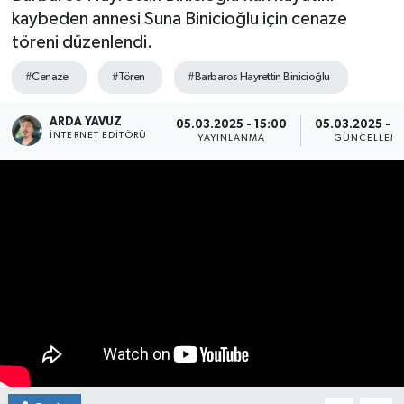
kaybeden annesi Suna Binicioğlu için cenaze
SPOR
töreni düzenlendi.
ULUSAL
#Cenaze
#Tören
#Barbaros Hayrettin Binicioğlu
İLÇELERİMİZ
ARDA YAVUZ
05.03.2025 - 15:00
05.03.2025 - 1
İNTERNET EDITÖRÜ
YAYINLANMA
GÜNCELLEM
RESMİ İLAN