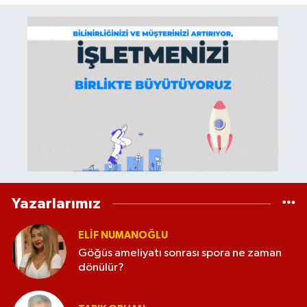
Yazarlarımız
ELİF NUMANOĞLU
Göğüs ameliyatı sonrası spora ne zaman
dönülür?