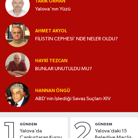
TARIK ORHAN
Yalova'nın Yüzü
AHMET AKYOL
FİLİSTİN CEPHESİ’ NDE NELER OLDU?
HAYRI TEZCAN
BUNLAR UNUTULDU MU?
HANNAN ÖNGÜ
ABD'nin İşlediği Savaş Suçları-XIV
1
2
GÜNDEM
GÜNDEM
Yalova’da
Yalova’daki 15
Cankurtaran Kursu
Belediye Meclis