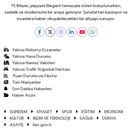
TE Bilişim, yepyeni Elegant temasıyla sizleri buluştururken,
sadelik ve modernizmi bir araya getiriyor. Şatafattan kaçınıyor ve
insanlara haber okuyabilecekleri bir altyapı sunuyor.
Yalova Nöbetçi Eczaneler
Yalova Hava Durumu
Yalova Namaz Vakitleri
Yalova Trafik Yoğunluk Haritası
Puan Durumu ve Fikstür
Tüm Manşetler
Son Dakika Haberleri
Haber Arşivi
GÜNDEM
SİYASET
SPOR
EĞİTİM
EKONOMİ
KÜLTÜR
BİLİM VE TEKNOLOJİ
SAĞLIK
DÜNYA
ASAYİŞ
ilan.gov.tr