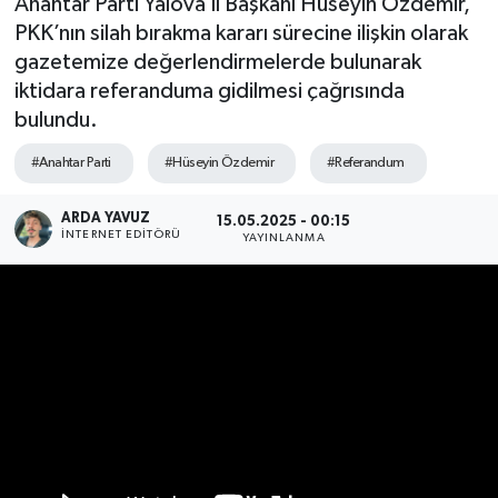
Anahtar Parti Yalova İl Başkanı Hüseyin Özdemir,
PKK’nın silah bırakma kararı sürecine ilişkin olarak
SPOR
gazetemize değerlendirmelerde bulunarak
iktidara referanduma gidilmesi çağrısında
ULUSAL
bulundu.
İLÇELERİMİZ
#Anahtar Parti
#Hüseyin Özdemir
#Referandum
RESMİ İLAN
ARDA YAVUZ
15.05.2025 - 00:15
İNTERNET EDITÖRÜ
YAYINLANMA