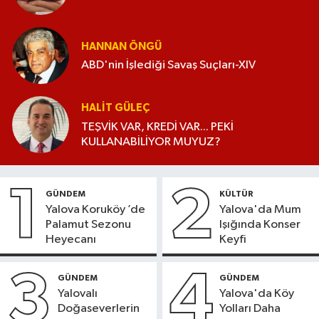
HANNAN ÖNGÜ
ABD'nin İşlediği Savaş Suçları-XIV
HALIT GÜLEÇ
TEŞVİK VAR, KREDİ VAR... PEKİ
KULLANABİLİYOR MUYUZ?
1
2
GÜNDEM
KÜLTÜR
Yalova Koruköy ’de
Yalova'da Mum
Palamut Sezonu
Işığında Konser
Heyecanı
Keyfi
3
4
GÜNDEM
GÜNDEM
Yalovalı
Yalova'da Köy
Doğaseverlerin
Yolları Daha