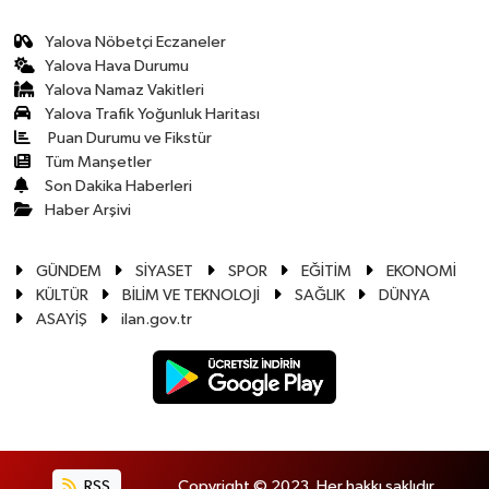
Yalova Nöbetçi Eczaneler
Yalova Hava Durumu
Yalova Namaz Vakitleri
Yalova Trafik Yoğunluk Haritası
Puan Durumu ve Fikstür
Tüm Manşetler
Son Dakika Haberleri
Haber Arşivi
GÜNDEM
SİYASET
SPOR
EĞİTİM
EKONOMİ
KÜLTÜR
BİLİM VE TEKNOLOJİ
SAĞLIK
DÜNYA
ASAYİŞ
ilan.gov.tr
RSS
Copyright © 2023. Her hakkı saklıdır.