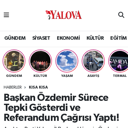
GÜNDEM
Yalova Nöbetçi Eczaneler
SİYASET
Yalova Hava Durumu
GÜNDEM
SİYASET
EKONOMİ
KÜLTÜR
EĞİTİM
EKONOMİ
Yalova Namaz Vakitleri
KÜLTÜR
Yalova Trafik Yoğunluk Haritası
GÜNDEM
KÜLTÜR
YAŞAM
ASAYİŞ
TERMAL
EĞİTİM
Puan Durumu ve Fikstür
HABERLER
KISA KISA
BİLİM VE TEKNOLOJİ
Tüm Manşetler
Başkan Özdemir Sürece
Tepki Gösterdi ve
ASAYİŞ
Son Dakika Haberleri
Referandum Çağrısı Yaptı!
SAĞLIK
Haber Arşivi