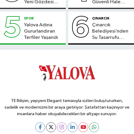
Yeni Gözdesi
Güvenli Hale
Bolu'daki Meyve
Geliyor
Bahçesi
5
6
SPOR
ÇINARCIK
Yalova Adına
Çınarcık
Gururlandıran
Belediyesi’nden
Terfiler Yaşandı
Su Tasarrufu
Çağrısı
TE Bilişim, yepyeni Elegant temasıyla sizleri buluştururken,
sadelik ve modernizmi bir araya getiriyor. Şatafattan kaçınıyor ve
insanlara haber okuyabilecekleri bir altyapı sunuyor.