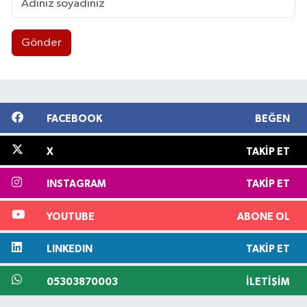
Gönder
FACEBOOK
BEĞEN
X
TAKIP ET
INSTAGRAM
TAKIP ET
YOUTUBE
ABONE OL
LINKEDIN
TAKIP ET
05303870003
İLETIŞIM