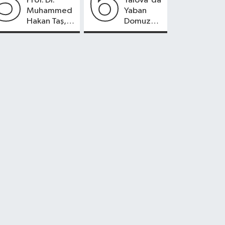
5
6
Prof. Dr.
Yalova'da
Başladı
Muhammed
Yaban
Hakan Taş,
Domuzu
Aktif
Köylere
International
İndi,
Hospital’da
Çiftçiler
Hasta
Endişeli!
Kabulüne
Başladı