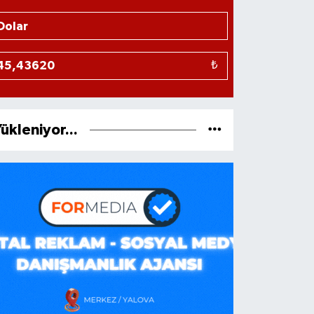
₺
ükleniyor...