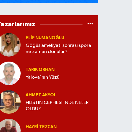
Yazarlarımız
ELİF NUMANOĞLU
Göğüs ameliyatı sonrası spora
ne zaman dönülür?
TARIK ORHAN
Yalova'nın Yüzü
AHMET AKYOL
FİLİSTİN CEPHESİ’ NDE NELER
OLDU?
HAYRI TEZCAN