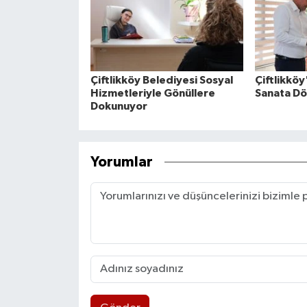
Çiftlikköy Belediyesi Sosyal
Çiftlikkö
Hizmetleriyle Gönüllere
Sanata D
Dokunuyor
Yorumlar