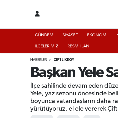
GÜNDEM
Yalova Nöbetçi Eczaneler
SİYASET
Yalova Hava Durumu
GÜNDEM
SİYASET
EKONOMİ
İLÇELERİMİZ
RESMİ İLAN
EKONOMİ
Yalova Namaz Vakitleri
KÜLTÜR
Yalova Trafik Yoğunluk Haritası
HABERLER
ÇİFTLİKKÖY
Başkan Yele Sa
EĞİTİM
Puan Durumu ve Fikstür
İlçe sahilinde devam eden düzen
BİLİM VE TEKNOLOJİ
Tüm Manşetler
Yele, yaz sezonu öncesinde belir
boyunca vatandaşların daha raha
ASAYİŞ
Son Dakika Haberleri
yürütüyoruz, el ele vererek Çi
SAĞLIK
Haber Arşivi