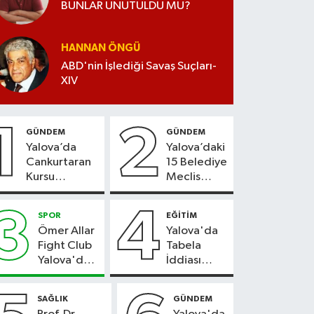
BUNLAR UNUTULDU MU?
HANNAN ÖNGÜ
ABD'nin İşlediği Savaş Suçları-
XIV
1
2
GÜNDEM
GÜNDEM
Yalova’da
Yalova’daki
Cankurtaran
15 Belediye
Kursu
Meclis
Kayıtları
Üyesi Yeni
Başladı
Parti’ye
3
4
SPOR
EĞİTİM
Geçiyor
Ömer Allar
Yalova'da
Fight Club
Tabela
Yalova'da
İddiası
Yeni
Gerçeği
Tesisiyle
Yansıtmadı
SAĞLIK
GÜNDEM
Hizmete