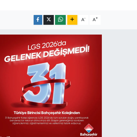
-
+
A
A