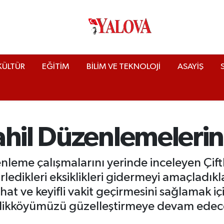
KÜLTÜR
EĞİTİM
BİLİM VE TEKNOLOJİ
ASAYİŞ
hil Düzenlemelerini
leme çalışmalarını yerinde inceleyen Çiftl
ledikleri eksiklikleri gidermeyi amaçladıkla
t ve keyifli vakit geçirmesini sağlamak iç
ftlikköyümüzü güzelleştirmeye devam edec