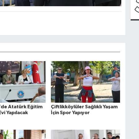
’de Atatürk Eğitim
Çiftlikköylüler Sağlıklı Yaşam
Evi Yapılacak
İçin Spor Yapıyor