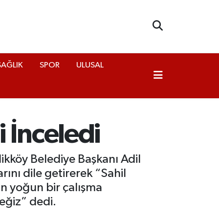
SAĞLIK
SPOR
ULUSAL
 İnceledi
ikköy Belediye Başkanı Adil
rını dile getirerek “Sahil
in yoğun bir çalışma
eğiz” dedi.