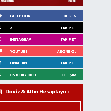
FACEBOOK
BEĞEN
X
TAKIP ET
INSTAGRAM
TAKIP ET
YOUTUBE
ABONE OL
LINKEDIN
TAKIP ET
05303870003
İLETIŞIM
Döviz & Altın Hesaplayıcı