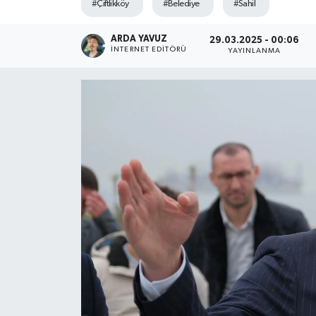
#Çiftlikköy
#Belediye
#Sahil
SPOR
ARDA YAVUZ
29.03.2025 - 00:06
İNTERNET EDITÖRÜ
YAYINLANMA
ULUSAL
İLÇELERİMİZ
RESMİ İLAN