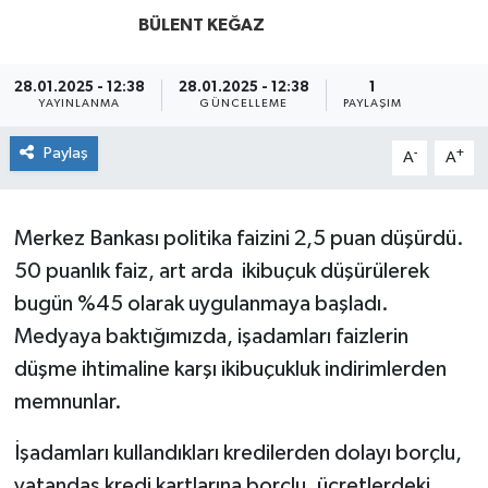
BÜLENT KEĞAZ
SPOR
28.01.2025 - 12:38
28.01.2025 - 12:38
1
ULUSAL
YAYINLANMA
GÜNCELLEME
PAYLAŞIM
İLÇELERİMİZ
Paylaş
-
+
A
A
RESMİ İLAN
Merkez Bankası politika faizini 2,5 puan düşürdü.
50 puanlık faiz, art arda ikibuçuk düşürülerek
bugün %45 olarak uygulanmaya başladı.
Medyaya baktığımızda, işadamları faizlerin
düşme ihtimaline karşı ikibuçukluk indirimlerden
memnunlar.
İşadamları kullandıkları kredilerden dolayı borçlu,
vatandaş kredi kartlarına borçlu, ücretlerdeki,