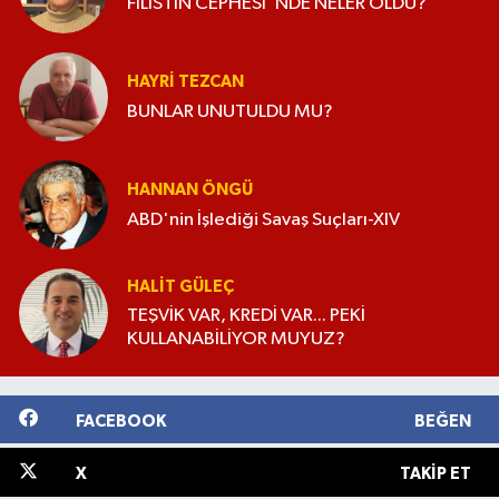
FİLİSTİN CEPHESİ’ NDE NELER OLDU?
HAYRI TEZCAN
BUNLAR UNUTULDU MU?
HANNAN ÖNGÜ
ABD'nin İşlediği Savaş Suçları-XIV
HALIT GÜLEÇ
TEŞVİK VAR, KREDİ VAR... PEKİ
KULLANABİLİYOR MUYUZ?
FACEBOOK
BEĞEN
X
TAKIP ET