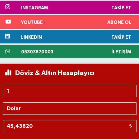
INSTAGRAM
TAKIP ET
YOUTUBE
ABONE OL
LINKEDIN
TAKIP ET
05303870003
İLETIŞIM
Döviz & Altın Hesaplayıcı
₺