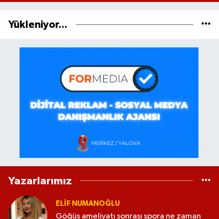
Yükleniyor...
Yazarlarımız
ELİF NUMANOĞLU
Göğüs ameliyatı sonrası spora ne zaman