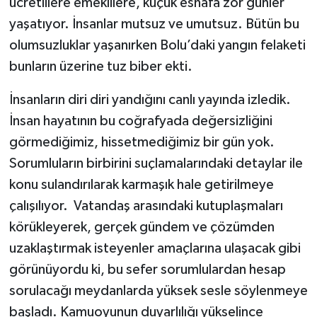
ücretlilere emeklilere, küçük esnafa zor günler
yaşatıyor. İnsanlar mutsuz ve umutsuz. Bütün bu
olumsuzluklar yaşanırken Bolu’daki yangın felaketi
bunların üzerine tuz biber ekti.
İnsanların diri diri yandığını canlı yayında izledik.
İnsan hayatının bu coğrafyada değersizliğini
görmediğimiz, hissetmediğimiz bir gün yok.
Sorumluların birbirini suçlamalarındaki detaylar ile
konu sulandırılarak karmaşık hale getirilmeye
çalışılıyor. Vatandaş arasındaki kutuplaşmaları
körükleyerek, gerçek gündem ve çözümden
uzaklaştırmak isteyenler amaçlarına ulaşacak gibi
görünüyordu ki, bu sefer sorumlulardan hesap
sorulacağı meydanlarda yüksek sesle söylenmeye
başladı. Kamuoyunun duyarlılığı yükselince