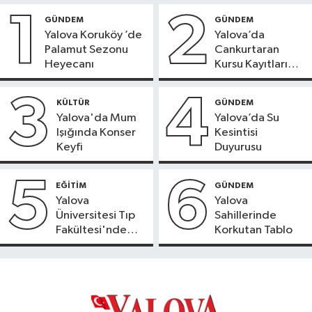
1
2
GÜNDEM
GÜNDEM
Yalova Koruköy ’de
Yalova’da
Palamut Sezonu
Cankurtaran
Heyecanı
Kursu Kayıtları
Başladı
3
4
KÜLTÜR
GÜNDEM
Yalova'da Mum
Yalova’da Su
Işığında Konser
Kesintisi
Keyfi
Duyurusu
5
6
EĞİTİM
GÜNDEM
Yalova
Yalova
Üniversitesi Tıp
Sahillerinde
Fakültesi'nde
Korkutan Tablo
Yeni Dönem