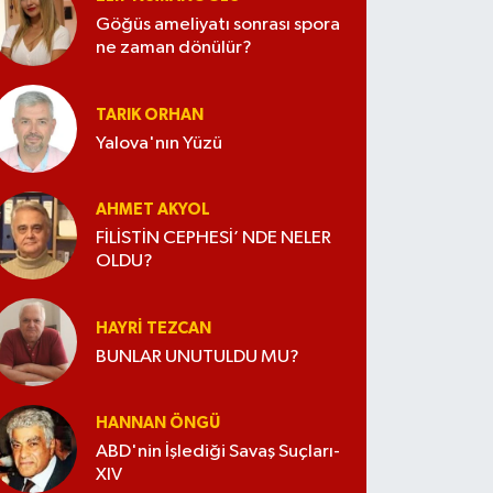
Göğüs ameliyatı sonrası spora
ne zaman dönülür?
TARIK ORHAN
Yalova'nın Yüzü
AHMET AKYOL
FİLİSTİN CEPHESİ’ NDE NELER
OLDU?
HAYRI TEZCAN
BUNLAR UNUTULDU MU?
HANNAN ÖNGÜ
ABD'nin İşlediği Savaş Suçları-
XIV