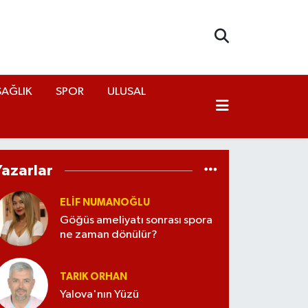
SAĞLIK
SPOR
ULUSAL
Yazarlar
ELİF NUMANOĞLU
Göğüs ameliyatı sonrası spora
ne zaman dönülür?
TARIK ORHAN
Yalova'nın Yüzü