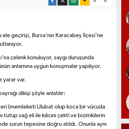
A
A
 ele geçirişi, Bursa'nın Karacabey İlçesi'ne
utlanıyor.
ı'na çelenk konuluyor, saygı duruşunda
günün anlamına uygun konuşmalar yapılıyor.
 yarar var.
ayrağı dikişi şöyle anlatılır:
içeri (memleketi Ulubat olup koca bir vücuda
ı tutup sağ eli ile kılıcını çekti ve bizimkilerin
lgede surun tepesine doğru atıldı. Onunla aynı