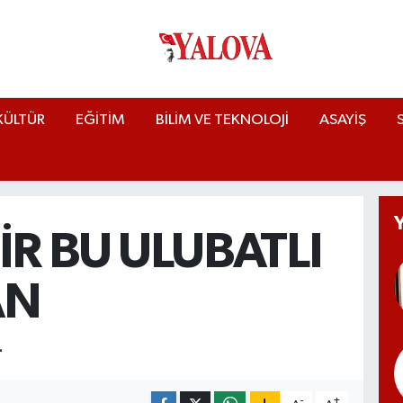
KÜLTÜR
EĞİTİM
BİLİM VE TEKNOLOJİ
ASAYİŞ
İR BU ULUBATLI
AN
L
-
+