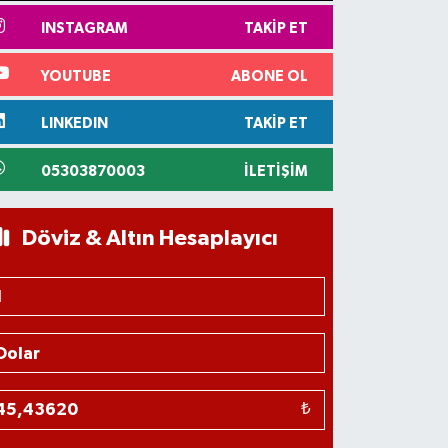
INSTAGRAM
TAKIP ET
YOUTUBE
ABONE OL
LINKEDIN
TAKIP ET
05303870003
İLETIŞIM
Döviz & Altın Hesaplayıcı
₺