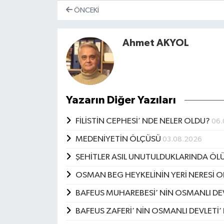
ÖNCEKI
Ahmet AKYOL
Yazarın Diğer Yazıları
FİLİSTİN CEPHESİ’ NDE NELER OLDU?
06.
MEDENİYETİN ÖLÇÜSÜ
03.08.2026
ŞEHİTLER ASIL UNUTULDUKLARINDA ÖL
OSMAN BEG HEYKELİNİN YERİ NERESİ 
BAFEUS MUHAREBESİ’ NİN OSMANLI DE
BAFEUS ZAFERİ’ NİN OSMANLI DEVLETİ