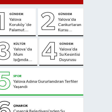
1
2
GÜNDEM
GÜNDEM
Yalova
Yalova’da
Koruköy ’de
Cankurtaran
Palamut
Kursu
Sezonu
Kayıtları
Heyecanı
Başladı
3
4
KÜLTÜR
GÜNDEM
Yalova'da
Yalova’da
Mum
Su Kesintisi
Işığında
Duyurusu
Konser
Keyfi
5
SPOR
Yalova Adına Gururlandıran Terfiler
Yaşandı
6
ÇINARCIK
Çınarcık Belediyesi’nden Su