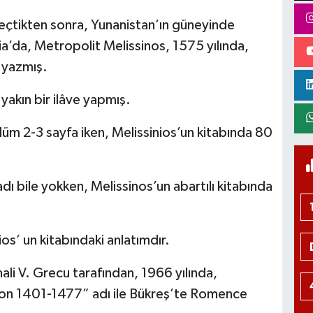
çtikten sonra, Yunanistan’ın güneyinde
’da, Metropolit Melissinos, 1575 yılında,
n yazmış.
 yakın bir ilâve yapmış.
 bölüm 2-3 sayfa iken, Melissinios’un kitabında 80
adı bile yokken, Melissinos’un abartılı kitabında
ios’ un kitabındaki anlatımdır.
jinali V. Grecu tarafından, 1966 yılında,
on 1401-1477” adı ile Bükreş’te Romence