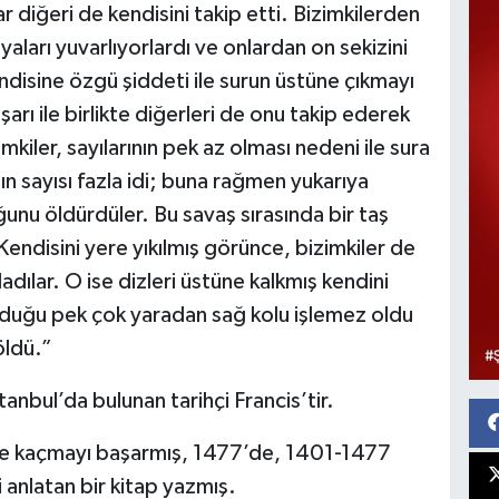
diğeri de kendisini takip etti. Bizimkilerden
ayaları yuvarlıyorlardı ve onlardan on sekizini
endisine özgü şiddeti ile surun üstüne çıkmayı
arı ile birlikte diğerleri de onu takip ederek
imkiler, sayılarının pek az olması nedeni ile sura
n sayısı fazla idi; buna rağmen yukarıya
ğunu öldürdüler. Bu savaş sırasında bir taş
Kendisini yere yıkılmış görünce, bizimkiler de
adılar. O ise dizleri üstüne kalkmış kendini
lduğu pek çok yaradan sağ kolu işlemez oldu
öldü.”
tanbul’da bulunan tarihçi Francis’tir.
ince kaçmayı başarmış, 1477’de, 1401-1477
i anlatan bir kitap yazmış.