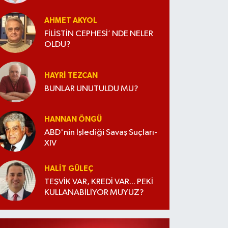
AHMET AKYOL
FİLİSTİN CEPHESİ’ NDE NELER
OLDU?
HAYRI TEZCAN
BUNLAR UNUTULDU MU?
HANNAN ÖNGÜ
ABD'nin İşlediği Savaş Suçları-
XIV
HALIT GÜLEÇ
TEŞVİK VAR, KREDİ VAR... PEKİ
KULLANABİLİYOR MUYUZ?