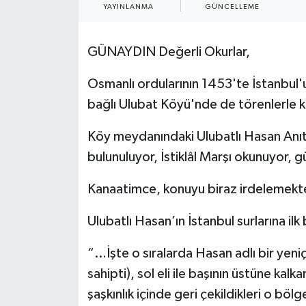
YAYINLANMA
GÜNCELLEME
SPOR
GÜNAYDIN Değerli Okurlar,
ULUSAL
Osmanlı ordularının 1453'te İstanbul'u
İLÇELERİMİZ
bağlı Ulubat Köyü'nde de törenlerle k
RESMİ İLAN
Köy meydanındaki Ulubatlı Hasan Anıt
bulunuluyor, İstiklâl Marşı okunuyor, 
Kanaatimce, konuyu biraz irdelemekte
Ulubatlı Hasan’ın İstanbul surlarına ilk b
“…İşte o sıralarda Hasan adlı bir yen
sahipti), sol eli ile başının üstüne kalkan
şaşkınlık içinde geri çekildikleri o bö