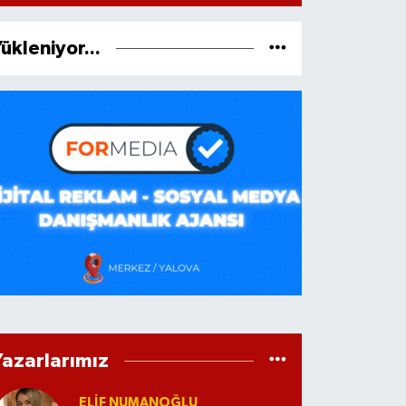
ükleniyor...
Yazarlarımız
ELİF NUMANOĞLU