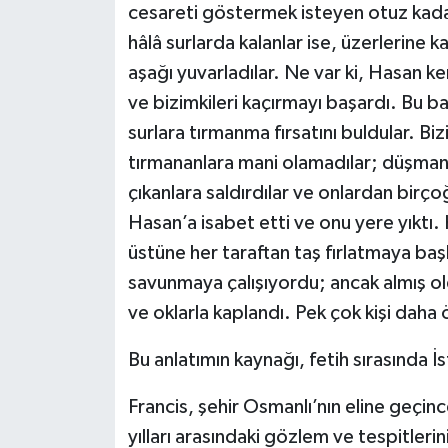
cesareti göstermek isteyen otuz kadar 
hâlâ surlarda kalanlar ise, üzerlerine k
aşağı yuvarladılar. Ne var ki, Hasan k
ve bizimkileri kaçırmayı başardı. Bu baş
surlara tırmanma fırsatını buldular. Biz
tırmananlara mani olamadılar; düşmanı
çıkanlara saldırdılar ve onlardan birço
Hasan’a isabet etti ve onu yere yıktı. 
üstüne her taraftan taş fırlatmaya başl
savunmaya çalışıyordu; ancak almış o
ve oklarla kaplandı. Pek çok kişi daha 
Bu anlatımın kaynağı, fetih sırasında İs
Francis, şehir Osmanlı’nın eline geç
yılları arasındaki gözlem ve tespitlerin