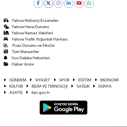
Yalova Nöbetçi Eczaneler
Yalova Hava Durumu
Yalova Namaz Vakitleri
Yalova Trafik Yoğunluk Haritası
Puan Durumu ve Fikstür
Tüm Manşetler
Son Dakika Haberleri
Haber Arşivi
GÜNDEM
SİYASET
SPOR
EĞİTİM
EKONOMİ
KÜLTÜR
BİLİM VE TEKNOLOJİ
SAĞLIK
DÜNYA
ASAYİŞ
ilan.gov.tr