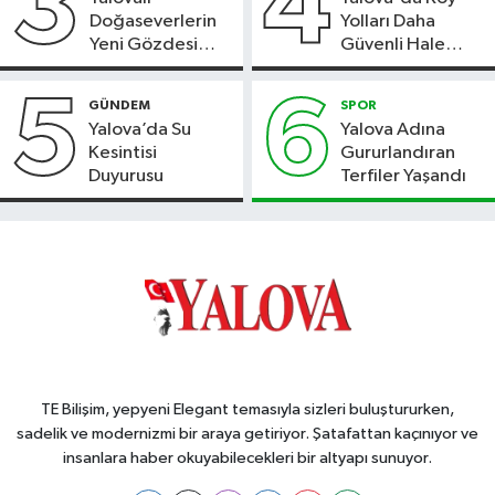
3
4
Doğaseverlerin
Yolları Daha
Yeni Gözdesi
Güvenli Hale
Bolu'daki Meyve
Geliyor
Bahçesi
5
6
GÜNDEM
SPOR
Yalova’da Su
Yalova Adına
Kesintisi
Gururlandıran
Duyurusu
Terfiler Yaşandı
TE Bilişim, yepyeni Elegant temasıyla sizleri buluştururken,
sadelik ve modernizmi bir araya getiriyor. Şatafattan kaçınıyor ve
insanlara haber okuyabilecekleri bir altyapı sunuyor.