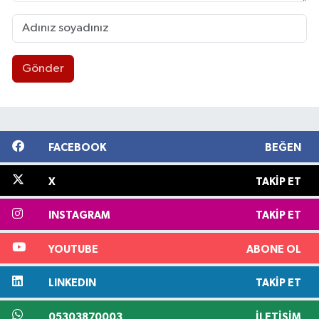
Gönder
FACEBOOK
BEĞEN
X
TAKIP ET
INSTAGRAM
TAKIP ET
YOUTUBE
ABONE OL
LINKEDIN
TAKIP ET
05303870003
İLETIŞIM