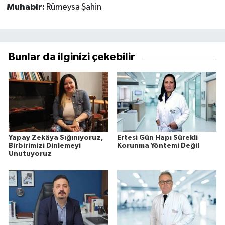
Muhabir:
Rümeysa Şahin
Bunlar da ilginizi çekebilir
Yapay Zekâya Sığınıyoruz,
Ertesi Gün Hapı Sürekli
Birbirimizi Dinlemeyi
Korunma Yöntemi Değil
Unutuyoruz