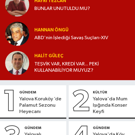
HAYRI TEZCAN
BUNLAR UNUTULDU MU?
HANNAN ÖNGÜ
ABD'nin İşlediği Savaş Suçları-XIV
HALIT GÜLEÇ
TEŞVİK VAR, KREDİ VAR... PEKİ
KULLANABİLİYOR MUYUZ?
1
2
GÜNDEM
KÜLTÜR
Yalova Koruköy ’de
Yalova'da Mum
Palamut Sezonu
Işığında Konser
Heyecanı
Keyfi
GÜNDEM
GÜNDEM
Yalovalı
Yalova'da Köy