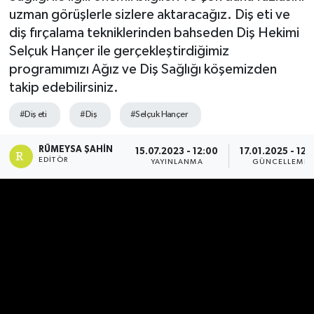
uzman görüşlerle sizlere aktaracağız. Diş eti ve
SPOR
diş fırçalama tekniklerinden bahseden Diş Hekimi
Selçuk Hançer ile gerçekleştirdiğimiz
ULUSAL
programımızı Ağız ve Diş Sağlığı köşemizden
takip edebilirsiniz.
İLÇELERİMİZ
#Diş eti
#Diş
#Selçuk Hançer
RESMİ İLAN
RÜMEYSA ŞAHIN
15.07.2023 - 12:00
17.01.2025 - 12:
EDITÖR
YAYINLANMA
GÜNCELLEME