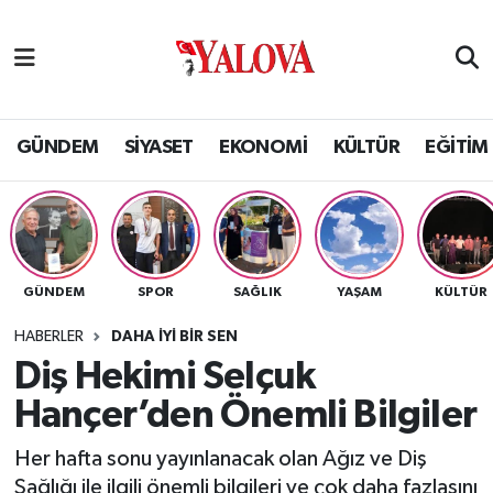
GÜNDEM
Yalova Nöbetçi Eczaneler
SİYASET
Yalova Hava Durumu
GÜNDEM
SİYASET
EKONOMİ
KÜLTÜR
EĞİTİM
EKONOMİ
Yalova Namaz Vakitleri
KÜLTÜR
Yalova Trafik Yoğunluk Haritası
GÜNDEM
SPOR
SAĞLIK
YAŞAM
KÜLTÜR
EĞİTİM
Puan Durumu ve Fikstür
HABERLER
DAHA İYİ BİR SEN
BİLİM VE TEKNOLOJİ
Tüm Manşetler
Diş Hekimi Selçuk
Hançer’den Önemli Bilgiler
ASAYİŞ
Son Dakika Haberleri
Her hafta sonu yayınlanacak olan Ağız ve Diş
SAĞLIK
Haber Arşivi
Sağlığı ile ilgili önemli bilgileri ve çok daha fazlasını