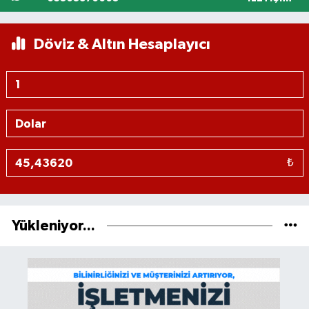
Döviz & Altın Hesaplayıcı
₺
Yükleniyor...