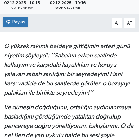
02.12.2025 - 10:15
02.12.2025 - 10:16
YAYINLANMA
GÜNCELLEME
SPOR
Paylaş
-
+
A
A
ULUSAL
İLÇELERİMİZ
O yüksek rakımlı beldeye gittiğimin ertesi günü
niyetim şöyleydi: ‘’Sabahın erken saatinde
RESMİ İLAN
kalkayım ve karşıdaki kayalıkları ve koruyu
yalayan sabah sarılığını bir seyredeyim! Hani
karşı vadide de bu saatlerde görülen o bozayıyı
palakları ile birlikte seyredeyim!’’
Ve güneşin doğduğunu, ortalığın aydınlanmaya
başladığını gördüğümde yataktan doğrulup
pencereye doğru yöneltiyorum bakışlarımı. O da
ne! Ben de yarı uykulu halde bu sesi şöyle