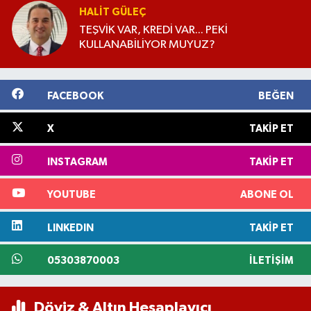
HALIT GÜLEÇ
TEŞVİK VAR, KREDİ VAR... PEKİ
KULLANABİLİYOR MUYUZ?
FACEBOOK
BEĞEN
X
TAKIP ET
INSTAGRAM
TAKIP ET
YOUTUBE
ABONE OL
LINKEDIN
TAKIP ET
05303870003
İLETIŞIM
Döviz & Altın Hesaplayıcı