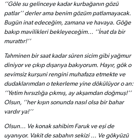
‘’Göle su gelinceye kadar kurbağanın gözü
patlar’’ derler ama benim gözüm patlamayacak.
Bugün inat edeceğim, zamana ve havaya. Göğe
bakıp mavilikleri bekleyeceğim… ‘’İnat da bir
murattır!’’
Tahminen bir saat kadar süren sicim gibi yağmur
diniyor ve çıkıp dışarıya bakıyorum. Hayır, gök o
sevimsiz kurşuni rengini muhafaza etmekte ve
dudaklarımdan o tekerleme yine dökülüyor o an:
‘’Yetim hırsızlığa çıkmış, ay akşamdan doğmuş!’’
Olsun, ‘’her kışın sonunda nasıl olsa bir bahar
vardır ya!’’
Olsun… Ve konak sahibim Faruk ve eşi de
uyanıyor. Vakit de sabahın sekizi … Ve gökyüzü