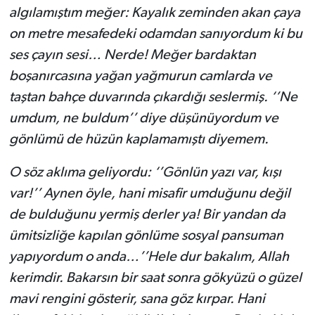
algılamıştım meğer: Kayalık zeminden akan çaya
on metre mesafedeki odamdan sanıyordum ki bu
ses çayın sesi… Nerde! Meğer bardaktan
boşanırcasına yağan yağmurun camlarda ve
taştan bahçe duvarında çıkardığı seslermiş. ‘’Ne
umdum, ne buldum’’ diye düşünüyordum ve
gönlümü de hüzün kaplamamıştı diyemem.
O söz aklıma geliyordu: ‘’Gönlün yazı var, kışı
var!’’ Aynen öyle, hani misafir umduğunu değil
de bulduğunu yermiş derler ya! Bir yandan da
ümitsizliğe kapılan gönlüme sosyal pansuman
yapıyordum o anda…’’Hele dur bakalım, Allah
kerimdir. Bakarsın bir saat sonra gökyüzü o güzel
mavi rengini gösterir, sana göz kırpar. Hani