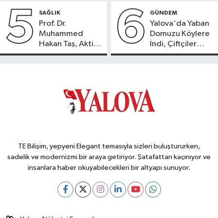
5
6
SAĞLIK
GÜNDEM
Prof. Dr.
Yalova'da Yaban
Muhammed
Domuzu Köylere
Hakan Taş, Aktif
İndi, Çiftçiler
International
Endişeli!
Hospital’da
Hasta Kabulüne
Başladı
TE Bilişim, yepyeni Elegant temasıyla sizleri buluştururken,
sadelik ve modernizmi bir araya getiriyor. Şatafattan kaçınıyor ve
insanlara haber okuyabilecekleri bir altyapı sunuyor.