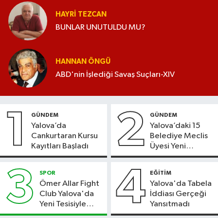
HAYRI TEZCAN
BUNLAR UNUTULDU MU?
HANNAN ÖNGÜ
ABD'nin İşlediği Savaş Suçları-XIV
1
2
GÜNDEM
GÜNDEM
Yalova’da
Yalova’daki 15
Cankurtaran Kursu
Belediye Meclis
Kayıtları Başladı
Üyesi Yeni
Parti’ye Geçiyor
3
4
SPOR
EĞİTİM
Ömer Allar Fight
Yalova'da Tabela
Club Yalova'da
İddiası Gerçeği
Yeni Tesisiyle
Yansıtmadı
Hizmete Başladı