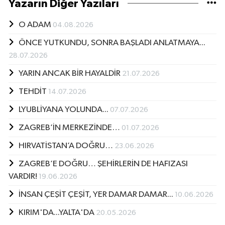
Yazarın Diğer Yazıları
O ADAM
04.08.2026
ÖNCE YUTKUNDU, SONRA BAŞLADI ANLATMAYA...
28.07.2026
YARIN ANCAK BİR HAYALDİR
21.07.2026
TEHDİT
14.07.2026
LYUBLİYANA YOLUNDA...
07.07.2026
ZAGREB’İN MERKEZİNDE…
01.07.2026
HIRVATİSTAN’A DOĞRU…
23.06.2026
ZAGREB’E DOĞRU… ŞEHİRLERİN DE HAFIZASI
VARDIR!
19.06.2026
İNSAN ÇEŞİT ÇEŞİT, YER DAMAR DAMAR...
10.06.2026
KIRIM'DA...YALTA'DA
20.05.2026