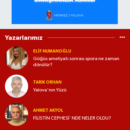
Yazarlarımız
ELİF NUMANOĞLU
Göğüs ameliyatı sonrası spora ne zaman
dönülür?
TARIK ORHAN
Yalova'nın Yüzü
AHMET AKYOL
FİLİSTİN CEPHESİ’ NDE NELER OLDU?