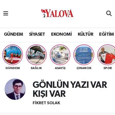
GÜNDEM
Yalova Nöbetçi Eczaneler
SİYASET
Yalova Hava Durumu
GÜNDEM
SİYASET
EKONOMİ
KÜLTÜR
EĞİTİM
EKONOMİ
Yalova Namaz Vakitleri
KÜLTÜR
Yalova Trafik Yoğunluk Haritası
GÜNDEM
SAĞLIK
ASAYİŞ
ÇINARCIK
SPOR
EĞİTİM
Puan Durumu ve Fikstür
GÖNLÜN YAZI VAR
BİLİM VE TEKNOLOJİ
Tüm Manşetler
KIŞI VAR
ASAYİŞ
Son Dakika Haberleri
FIKRET SOLAK
SAĞLIK
Haber Arşivi