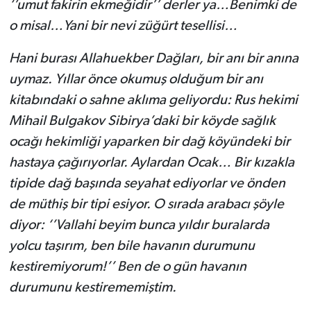
‘’umut fakirin ekmeğidir’’ derler ya…Benimki de
o misal…Yani bir nevi züğürt tesellisi…
Hani burası Allahuekber Dağları, bir anı bir anına
uymaz. Yıllar önce okumuş olduğum bir anı
kitabındaki o sahne aklıma geliyordu: Rus hekimi
Mihail Bulgakov Sibirya’daki bir köyde sağlık
ocağı hekimliği yaparken bir dağ köyündeki bir
hastaya çağırıyorlar. Aylardan Ocak… Bir kızakla
tipide dağ başında seyahat ediyorlar ve önden
de müthiş bir tipi esiyor. O sırada arabacı şöyle
diyor: ‘’Vallahi beyim bunca yıldır buralarda
yolcu taşırım, ben bile havanın durumunu
kestiremiyorum!’’ Ben de o gün havanın
durumunu kestirememiştim.