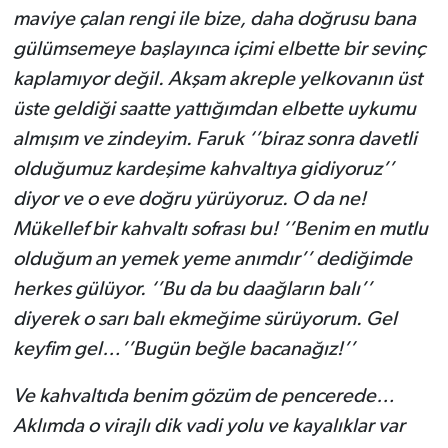
maviye çalan rengi ile bize, daha doğrusu bana
gülümsemeye başlayınca içimi elbette bir sevinç
kaplamıyor değil. Akşam akreple yelkovanın üst
üste geldiği saatte yattığımdan elbette uykumu
almışım ve zindeyim. Faruk ‘’biraz sonra davetli
olduğumuz kardeşime kahvaltıya gidiyoruz’’
diyor ve o eve doğru yürüyoruz. O da ne!
Mükellef bir kahvaltı sofrası bu! ‘’Benim en mutlu
olduğum an yemek yeme anımdır’’ dediğimde
herkes gülüyor. ‘’Bu da bu daağların balı’’
diyerek o sarı balı ekmeğime sürüyorum. Gel
keyfim gel…’’Bugün beğle bacanağız!’’
Ve kahvaltıda benim gözüm de pencerede…
Aklımda o virajlı dik vadi yolu ve kayalıklar var