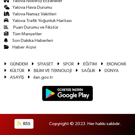
Yalova Nöbetçi Eczaneler
Yalova Hava Durumu
Yalova Namaz Vakitleri
Yalova Trafik Yoğunluk Haritası
Puan Durumu ve Fikstür
Tüm Manşetler
Son Dakika Haberleri
Haber Arşivi
GÜNDEM
SİYASET
SPOR
EĞİTİM
EKONOMİ
KÜLTÜR
BİLİM VE TEKNOLOJİ
SAĞLIK
DÜNYA
ASAYİŞ
ilan.gov.tr
RSS
Copyright © 2023. Her hakkı saklıdır.