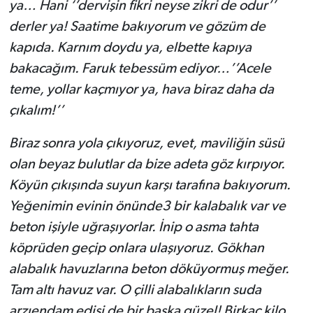
ya… Hani ‘’dervişin fikri neyse zikri de odur’’
derler ya! Saatime bakıyorum ve gözüm de
kapıda. Karnım doydu ya, elbette kapıya
bakacağım. Faruk tebessüm ediyor…’’Acele
teme, yollar kaçmıyor ya, hava biraz daha da
çıkalım!’’
Biraz sonra yola çıkıyoruz, evet, maviliğin süsü
olan beyaz bulutlar da bize adeta göz kırpıyor.
Köyün çıkışında suyun karşı tarafına bakıyorum.
Yeğenimin evinin önünde3 bir kalabalık var ve
beton işiyle uğraşıyorlar. İnip o asma tahta
köprüden geçip onlara ulaşıyoruz. Gökhan
alabalık havuzlarına beton döküyormuş meğer.
Tam altı havuz var. O çilli alabalıkların suda
arzıendam edişi de bir başka güzel! Birkaç kilo