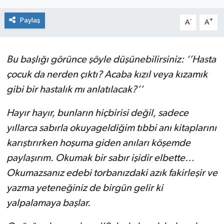
SPOR
Paylaş
-
+
A
A
ULUSAL
Bu başlığı görünce şöyle düşünebilirsiniz: ‘’Hasta
İLÇELERİMİZ
çocuk da nerden çıktı? Acaba kızıl veya kızamık
gibi bir hastalık mı anlatılacak?’’
RESMİ İLAN
Hayır hayır, bunların hiçbirisi değil, sadece
yıllarca sabırla okuyageldiğim tıbbi anı kitaplarını
karıştırırken hoşuma giden anıları köşemde
paylaşırım. Okumak bir sabır işidir elbette…
Okumazsanız edebi torbanızdaki azık fakirleşir ve
yazma yeteneğiniz de birgün gelir ki
yalpalamaya başlar.