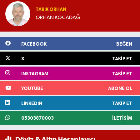
TARIK ORHAN
ORHAN KOCADAĞ
FACEBOOK
BEĞEN
X
TAKIP ET
INSTAGRAM
TAKIP ET
YOUTUBE
ABONE OL
LINKEDIN
TAKIP ET
05303870003
İLETIŞIM
Döviz & Altın Hesaplayıcı