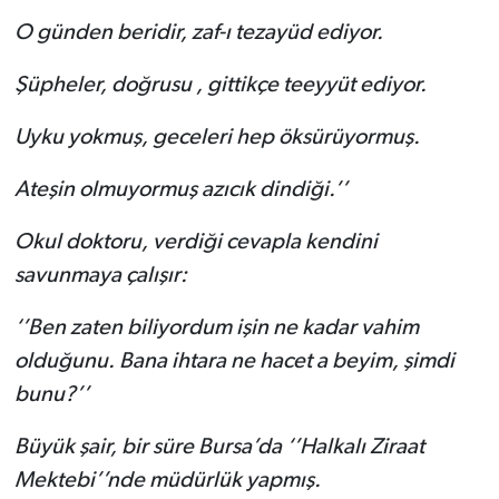
O günden beridir, zaf-ı tezayüd ediyor.
Şüpheler, doğrusu , gittikçe teeyyüt ediyor.
Uyku yokmuş, geceleri hep öksürüyormuş.
Ateşin olmuyormuş azıcık dindiği.’’
Okul doktoru, verdiği cevapla kendini
savunmaya çalışır:
‘’Ben zaten biliyordum işin ne kadar vahim
olduğunu. Bana ihtara ne hacet a beyim, şimdi
bunu?’’
Büyük şair, bir süre Bursa’da ‘’Halkalı Ziraat
Mektebi’’nde müdürlük yapmış.