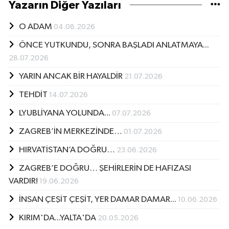
Yazarın Diğer Yazıları
O ADAM
04.08.2026
ÖNCE YUTKUNDU, SONRA BAŞLADI ANLATMAYA...
28.07.2026
YARIN ANCAK BİR HAYALDİR
21.07.2026
TEHDİT
14.07.2026
LYUBLİYANA YOLUNDA...
07.07.2026
ZAGREB’İN MERKEZİNDE…
01.07.2026
HIRVATİSTAN’A DOĞRU…
23.06.2026
ZAGREB’E DOĞRU… ŞEHİRLERİN DE HAFIZASI
VARDIR!
19.06.2026
İNSAN ÇEŞİT ÇEŞİT, YER DAMAR DAMAR...
10.06.2026
KIRIM'DA...YALTA'DA
20.05.2026