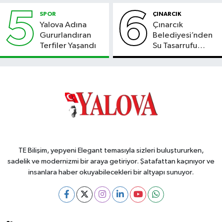
Bahçesi
5
6
SPOR
ÇINARCIK
Yalova Adına
Çınarcık
Gururlandıran
Belediyesi’nden
Terfiler Yaşandı
Su Tasarrufu
Çağrısı
TE Bilişim, yepyeni Elegant temasıyla sizleri buluştururken,
sadelik ve modernizmi bir araya getiriyor. Şatafattan kaçınıyor ve
insanlara haber okuyabilecekleri bir altyapı sunuyor.