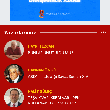
Yazarlarımız
HAYRI TEZCAN
BUNLAR UNUTULDU MU?
HANNAN ÖNGÜ
ABD'nin İşlediği Savaş Suçları-XIV
HALIT GÜLEÇ
TEŞVİK VAR, KREDİ VAR... PEKİ
KULLANABİLİYOR MUYUZ?