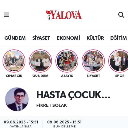
GÜNDEM
Yalova Nöbetçi Eczaneler
SİYASET
Yalova Hava Durumu
GÜNDEM
SİYASET
EKONOMİ
KÜLTÜR
EĞİTİM
EKONOMİ
Yalova Namaz Vakitleri
KÜLTÜR
Yalova Trafik Yoğunluk Haritası
ÇINARCIK
GÜNDEM
ASAYİŞ
SİYASET
SPOR
EĞİTİM
Puan Durumu ve Fikstür
HASTA ÇOCUK…
BİLİM VE TEKNOLOJİ
Tüm Manşetler
FIKRET SOLAK
ASAYİŞ
Son Dakika Haberleri
09.06.2025 - 15:51
09.06.2025 - 15:51
SAĞLIK
Haber Arşivi
YAYINLANMA
GÜNCELLEME