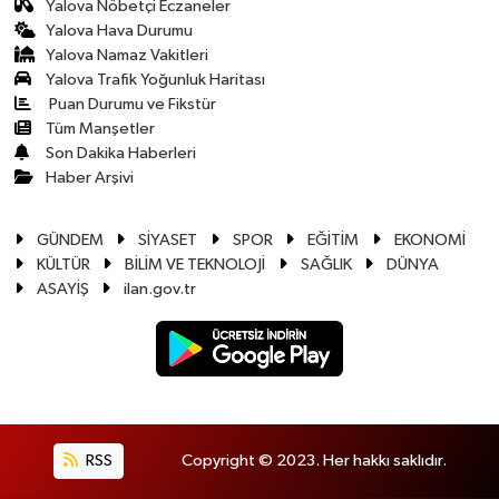
Yalova Nöbetçi Eczaneler
Yalova Hava Durumu
Yalova Namaz Vakitleri
Yalova Trafik Yoğunluk Haritası
Puan Durumu ve Fikstür
Tüm Manşetler
Son Dakika Haberleri
Haber Arşivi
GÜNDEM
SİYASET
SPOR
EĞİTİM
EKONOMİ
KÜLTÜR
BİLİM VE TEKNOLOJİ
SAĞLIK
DÜNYA
ASAYİŞ
ilan.gov.tr
RSS
Copyright © 2023. Her hakkı saklıdır.