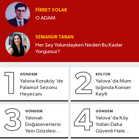
FIKRET SOLAK
O ADAM
SEMANUR TARAN
Her Şey Yolundayken Neden Bu Kadar
Yorgunuz?
1
2
GÜNDEM
KÜLTÜR
Yalova Koruköy ’de
Yalova'da Mum
Palamut Sezonu
Işığında Konser
Heyecanı
Keyfi
3
4
GÜNDEM
GÜNDEM
Yalovalı
Yalova'da Köy
Doğaseverlerin
Yolları Daha
Yeni Gözdesi
Güvenli Hale
Bolu'daki Meyve
Geliyor