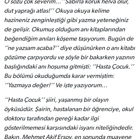
O sözü çok severim…’’Sabırla koruk helva olur,
dut yaprağı atlas!’’ Okuya okuya kelime
hazineniz zenginleştiği gibi yazma yeteneğiniz
de gelişir. Okumuş olduğum anı kitaplarından
beğendiğim anıları köşeme taşıyorum. Bugün de
‘’ne yazsam acaba?’’ diye düşünürken o anı kitabı
gözüme çarpıyordu ve şöyle bir bakarken yazının
başlığındaki anı hoşuma gitmişti: ‘’Hasta Çocuk.’’
Bu bölümü okuduğumda karar vermiştim:
‘’Yazmaya değer!’’ Ve işte yazıyorum…
‘’Hasta Çocuk’’ şiiri, yaşanmış bir olayın
öyküsüdür. Şairin, hastalanan bir öğrenciye, okul
doktoru tarafından gereği kadar ilgi
gösterilmemesi karşısındaki isyanı niteliğindedir.
Bakın, Mehmet Akif Ersoy, en sonunda muayene