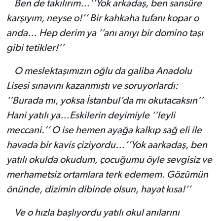
Ben de takılırım…’’Yok arkadaş, ben sansüre
karşıyım, neyse o!’’ Bir kahkaha tufanı kopar o
anda… Hep derim ya ‘’anı anıyı bir domino taşı
gibi tetikler!’’
O meslektaşımızın oğlu da galiba Anadolu
Lisesi sınavını kazanmıştı ve soruyorlardı:
‘’Burada mı, yoksa İstanbul’da mı okutacaksın’’
Hani yatılı ya…Eskilerin deyimiyle ‘’leyli
meccani.’’ O ise hemen ayağa kalkıp sağ eli ile
havada bir kavis çiziyordu…’’Yok aarkadaş, ben
yatılı okulda okudum, çocuğumu öyle sevgisiz ve
merhametsiz ortamlara terk edemem. Gözümün
önünde, dizimin dibinde olsun, hayat kısa!’’
Ve o hızla başlıyordu yatılı okul anılarını