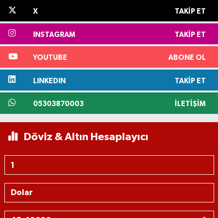
X
TAKIP ET
INSTAGRAM
TAKIP ET
YOUTUBE
ABONE OL
LINKEDIN
TAKIP ET
05303870003
İLETIŞIM
Döviz & Altın Hesaplayıcı