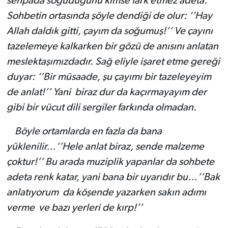
sehpada soğuduğunu kimse fark etmez adeta.
Sohbetin ortasında şöyle dendiği de olur: ‘’Hay
Allah daldık gitti, çayım da soğumuş!’’ Ve çayını
tazelemeye kalkarken bir gözü de anısını anlatan
meslektaşımızdadır. Sağ eliyle işaret etme gereği
duyar: ‘’Bir müsaade, şu çayımı bir tazeleyeyim
de anlat!’’ Yani biraz dur da kaçırmayayım der
gibi bir vücut dili sergiler farkında olmadan.
Böyle ortamlarda en fazla da bana
yüklenilir…’’Hele anlat biraz, sende malzeme
çoktur!’’ Bu arada muziplik yapanlar da sohbete
adeta renk katar, yani bana bir uyarıdır bu…’’Bak
anlatıyorum da köşende yazarken sakın adımı
verme ve bazı yerleri de kırp!’’