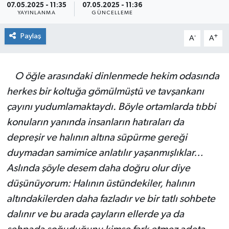
07.05.2025 - 11:35
07.05.2025 - 11:36
YAYINLANMA
GÜNCELLEME
SPOR
Paylaş
-
+
A
A
ULUSAL
İLÇELERİMİZ
O öğle arasındaki dinlenmede hekim odasında
herkes bir koltuğa gömülmüştü ve tavşankanı
RESMİ İLAN
çayını yudumlamaktaydı. Böyle ortamlarda tıbbi
konuların yanında insanların hatıraları da
depreşir ve halının altına süpürme gereği
duymadan samimice anlatılır yaşanmışlıklar…
Aslında şöyle desem daha doğru olur diye
düşünüyorum: Halının üstündekiler, halının
altındakilerden daha fazladır ve bir tatlı sohbete
dalınır ve bu arada çayların ellerde ya da