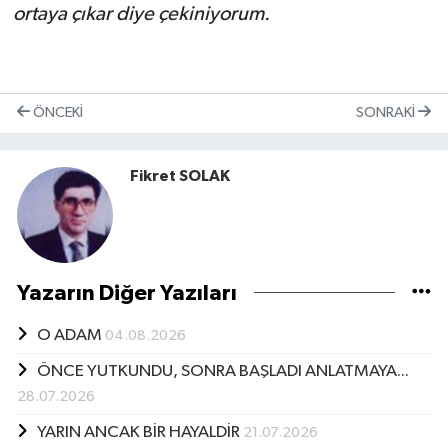
ortaya çıkar diye çekiniyorum.
ÖNCEKI
SONRAKI
Fikret SOLAK
Yazarın Diğer Yazıları
O ADAM
04.08.2026
ÖNCE YUTKUNDU, SONRA BAŞLADI ANLATMAYA...
28.07.2026
YARIN ANCAK BİR HAYALDİR
21.07.2026