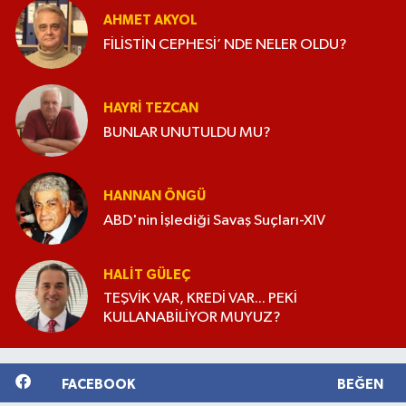
AHMET AKYOL
FİLİSTİN CEPHESİ’ NDE NELER OLDU?
HAYRI TEZCAN
BUNLAR UNUTULDU MU?
HANNAN ÖNGÜ
ABD'nin İşlediği Savaş Suçları-XIV
HALIT GÜLEÇ
TEŞVİK VAR, KREDİ VAR... PEKİ
KULLANABİLİYOR MUYUZ?
FACEBOOK
BEĞEN