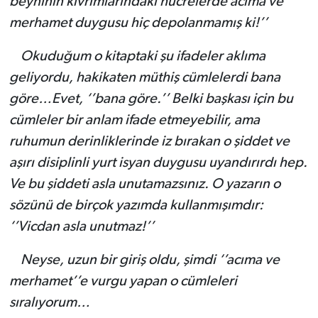
beyninin kıvrımlarındaki hücrelerde acıma ve
merhamet duygusu hiç depolanmamış ki!’’
Okuduğum o kitaptaki şu ifadeler aklıma
geliyordu, hakikaten müthiş cümlelerdi bana
göre…Evet, ‘’bana göre.’’ Belki başkası için bu
cümleler bir anlam ifade etmeyebilir, ama
ruhumun derinliklerinde iz bırakan o şiddet ve
aşırı disiplinli yurt isyan duygusu uyandırırdı hep.
Ve bu şiddeti asla unutamazsınız. O yazarın o
sözünü de birçok yazımda kullanmışımdır:
‘’Vicdan asla unutmaz!’’
Neyse, uzun bir giriş oldu, şimdi ‘’acıma ve
merhamet’’e vurgu yapan o cümleleri
sıralıyorum…