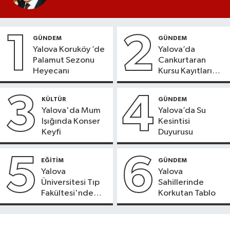
1
2
GÜNDEM
GÜNDEM
Yalova Koruköy ’de
Yalova’da
Palamut Sezonu
Cankurtaran
Heyecanı
Kursu Kayıtları
Başladı
3
4
KÜLTÜR
GÜNDEM
Yalova'da Mum
Yalova’da Su
Işığında Konser
Kesintisi
Keyfi
Duyurusu
5
6
EĞİTİM
GÜNDEM
Yalova
Yalova
Üniversitesi Tıp
Sahillerinde
Fakültesi'nde
Korkutan Tablo
Yeni Dönem