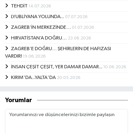
TEHDİT
14.07.2026
LYUBLİYANA YOLUNDA...
07.07.2026
ZAGREB’İN MERKEZİNDE…
01.07.2026
HIRVATİSTAN’A DOĞRU…
23.06.2026
ZAGREB’E DOĞRU… ŞEHİRLERİN DE HAFIZASI
VARDIR!
19.06.2026
İNSAN ÇEŞİT ÇEŞİT, YER DAMAR DAMAR...
10.06.2026
KIRIM'DA...YALTA'DA
20.05.2026
Yorumlar