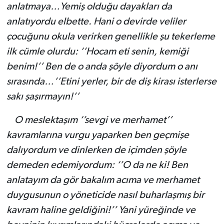
anlatmaya…Yemiş olduğu dayakları da
anlatıyordu elbette. Hani o devirde veliler
çocuğunu okula verirken genellikle şu tekerleme
ilk cümle olurdu: ‘’Hocam eti senin, kemiği
benim!’’ Ben de o anda şöyle diyordum o anı
sırasında…’’Etini yerler, bir de diş kirası isterlerse
sakı şaşırmayın!’’
O meslektaşım ‘’sevgi ve merhamet’’
kavramlarına vurgu yaparken ben geçmişe
dalıyordum ve dinlerken de içimden şöyle
demeden edemiyordum: ‘’O da ne ki! Ben
anlatayım da gör bakalım acıma ve merhamet
duygusunun o yöneticide nasıl buharlaşmış bir
kavram haline geldiğini!’’ Yani yüreğinde ve